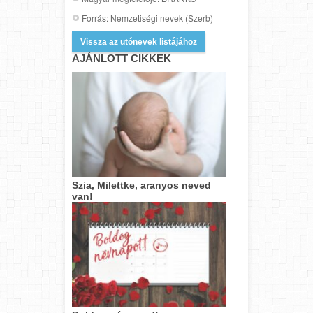
Forrás: Nemzetiségi nevek (Szerb)
Vissza az utónevek listájához
AJÁNLOTT CIKKEK
Szia, Milettke, aranyos neved
van!