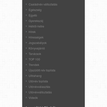
Családnév változtatás
Egészség
Egyéb
Gyerekszáj
Hétről-hétre
Hírek
Hírességek
Jogszabályok
Könyvajánló
Tanácsok
TOP 100
Trendek
Újszülött név toplista
Ultrahang
Utónév toplista
Utónévválasztás
Utónévváltoztatás
Videók