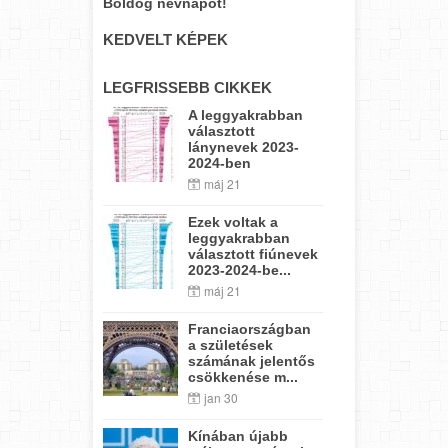
Boldog névnapot!
KEDVELT KÉPEK
LEGFRISSEBB CIKKEK
A leggyakrabban
választott
lánynevek 2023-
2024-ben
máj 21
Ezek voltak a
leggyakrabban
választott fiúnevek
2023-2024-be...
máj 21
Franciaországban
a születések
számának jelentős
csökkenése m...
jan 30
Kínában újabb