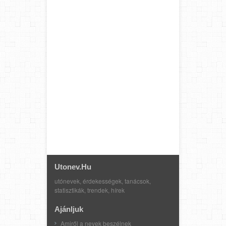
Utonev.hu
utónevek, érdekességek, tanácsok,
statisztikák, trendek, hírek
Ajánljuk
Amiről a nevek beszélnek