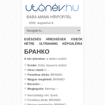
BABA-MAMA HÍRPORTÁL
2026. augusztus 8.
EGÉSZSÉG
HÍRESSÉGEK
VIDEÓK
HÉTRŐL-
HÉTRE
ULTRAHANG
KÉPGALÉRIA
SZÜLÉSZET
БРАНКО
A név jelentése:
a védeni szóból
Eredet:
Szláv, бранити szóból
Híres viselő 1:
–
Fonetikus átírás:
BRANKO
Magyar megfelelő:
BRÁNKO
Becenév:
–
Megjegyzés:
Névnap: –
Nemzetiségi név: Szerb
Fonetikus átírás: BRANKO
Magyar megfelelője: BRÁNKO