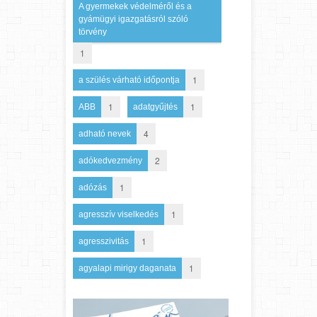
A gyermekek védelméről és a
gyámügyi igazgatásról szóló
törvény
1
1
a szülés várható időpontja
1
1
ABB
adatgyűjtés
4
adható nevek
2
adókedvezmény
1
adózás
1
agresszív viselkedés
1
agresszivitás
1
agyalapi mirigy daganata