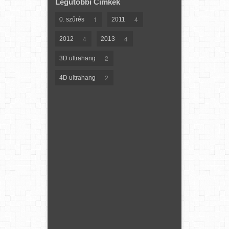
Legutóbbi Címkék
1
4
0. szűrés
2011
4
4
2012
2013
2
3D ultrahang
2
4D ultrahang