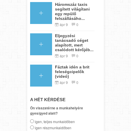
Háromszáz taxis
segített világítani
egy repülő
felszállásáho...
ápr 9
0
Eljegyzési
tanácsadó céget
alapított, mert
csalódott kérőjéb...
ápr 9
0
Fáztak idén a brit
feleségcipelők
(videó)
ápr 9
0
A HÉT KÉRDÉSE
Ön visszatérne a munkahelyére
gyes/gyed alatt?
igen, teljes munkaidőben
igen részmunkaidőben