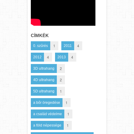
CÍMKÉK
1
4
0. szűrés
2011
4
4
2012
2013
2
3D ultrahang
2
4D ultrahang
1
5D ultrahang
1
a bőr öregedése
1
a család védelme
1
a föld népessége