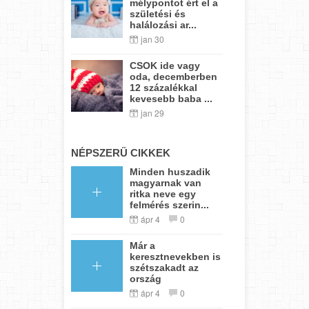
mélypontot ért el a
születési és
halálozási ar...
jan 30
CSOK ide vagy
oda, decemberben
12 százalékkal
kevesebb baba ...
jan 29
NÉPSZERŰ CIKKEK
Minden huszadik
magyarnak van
ritka neve egy
felmérés szerin...
ápr 4
0
Már a
keresztnevekben is
szétszakadt az
ország
ápr 4
0