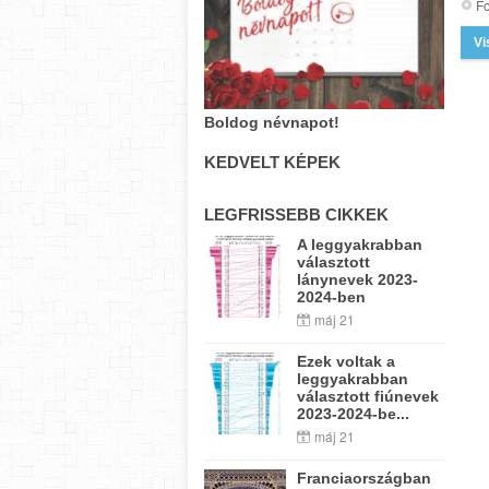
Fo
Vi
Boldog névnapot!
KEDVELT KÉPEK
LEGFRISSEBB CIKKEK
A leggyakrabban
választott
lánynevek 2023-
2024-ben
máj 21
Ezek voltak a
leggyakrabban
választott fiúnevek
2023-2024-be...
máj 21
Franciaországban