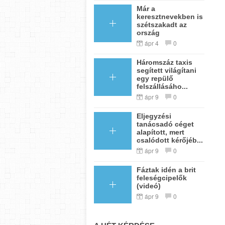
Már a
keresztnevekben is
szétszakadt az
ország
ápr 4
0
Háromszáz taxis
segített világítani
egy repülő
felszállásáho...
ápr 9
0
Eljegyzési
tanácsadó céget
alapított, mert
csalódott kérőjéb...
ápr 9
0
Fáztak idén a brit
feleségcipelők
(videó)
ápr 9
0