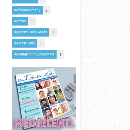
2
adókedvezmény
1
adózás
1
agresszív viselkedés
1
agresszivitás
1
agyalapi mirigy daganata