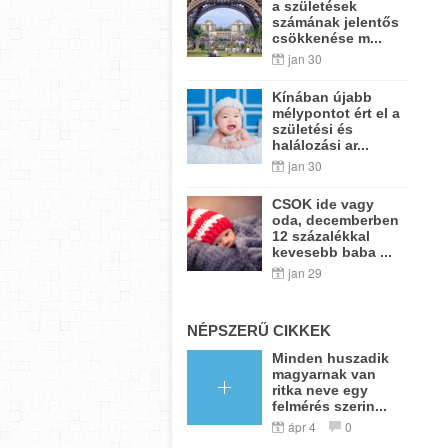
a születések
számának jelentős
csökkenése m...
jan 30
Kínában újabb
mélypontot ért el a
születési és
halálozási ar...
jan 30
CSOK ide vagy
oda, decemberben
12 százalékkal
kevesebb baba ...
jan 29
NÉPSZERŰ CIKKEK
Minden huszadik
magyarnak van
ritka neve egy
felmérés szerin...
ápr 4
0