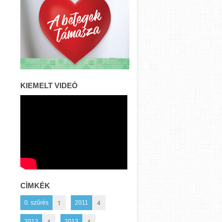
KIEMELT VIDEÓ
CÍMKÉK
1
4
0. szűrés
2011
4
4
2012
2013