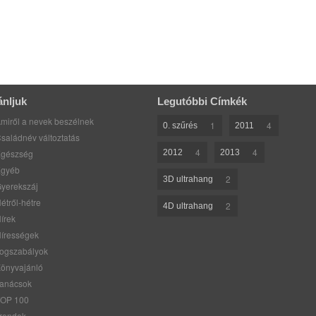
ánljuk
Legutóbbi Címkék
miről a nevek beszélnek
1
4
0. szűrés
2011
saládnév változtatás
4
4
gészség
2012
2013
gyéb
2
3D ultrahang
yerekszáj
étről-hétre
2
4D ultrahang
írek
írességek
ogszabályok
önyvajánló
anácsok
OP 100
rendek