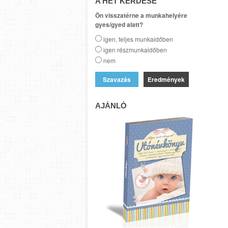
A HÉT KÉRDÉSE
Ön visszatérne a munkahelyére
gyes/gyed alatt?
igen, teljes munkaidőben
igen részmunkaidőben
nem
Eredmények
AJÁNLÓ