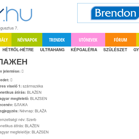
gusztus 7.
BÁLY
NÉVNAPOK
TRENDEK
UTÓNEVEK
FÓRUM
HÉTRŐL-HÉTRE
ULTRAHANG
KÉPGALÉRIA
SZÜLÉSZET
GY
ЛАЖЕН
v jelentése:

edet:

res viselő 1:
származéka
netikus átírás:
BLAŽEN
agyar megfelelő:
BLAZSEN
ecenév:
БЛАЖА
egjegyzés:
Névnap: BLAŽA
mzetiségi név: Szerb
netikus átírás: BLAŽEN
agyar megfelelője: BLAZSEN