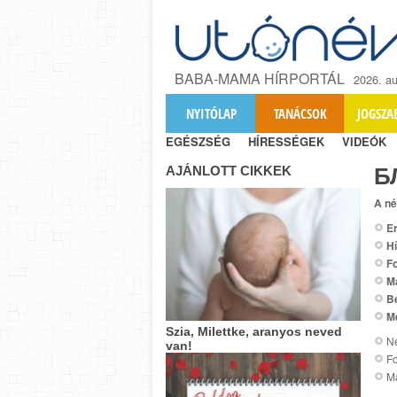
BABA-MAMA HÍRPORTÁL
2026. au
NYITÓLAP
TANÁCSOK
JOGSZA
EGÉSZSÉG
HÍRESSÉGEK
VIDEÓK
AJÁNLOTT CIKKEK
Б
A né
Er
Hí
Fo
M
B
M
Szia, Milettke, aranyos neved
Ne
van!
Fo
M