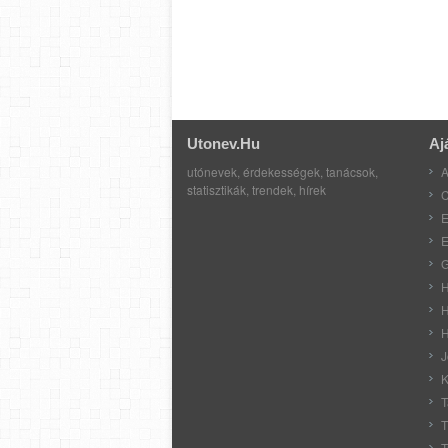
Utonev.hu
Aj
utónevek, érdekességek, tanácsok,
A
statisztikák, trendek, hírek
C
E
E
G
H
H
H
J
K
T
T
T