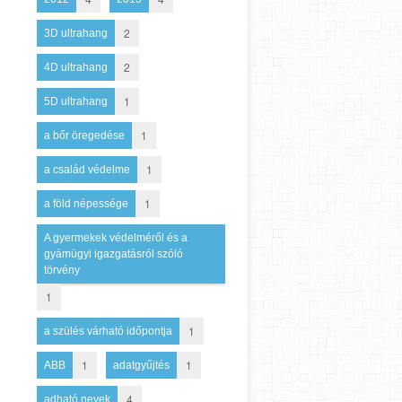
2
3D ultrahang
2
4D ultrahang
1
5D ultrahang
1
a bőr öregedése
1
a család védelme
1
a föld népessége
A gyermekek védelméről és a
gyámügyi igazgatásról szóló
törvény
1
1
a szülés várható időpontja
1
1
ABB
adatgyűjtés
4
adható nevek