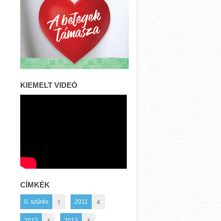
KIEMELT VIDEÓ
CÍMKÉK
1
4
0. szűrés
2011
4
4
2012
2013