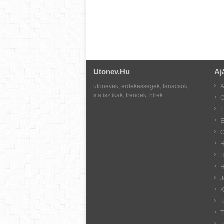
Utonev.hu
Aj
utónevek, érdekességek, tanácsok,
A
statisztikák, trendek, hírek
C
E
E
G
H
H
H
J
K
T
T
T