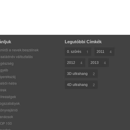
ánljuk
Legutóbbi Címkék
miről a nevek beszélnek
1
4
0. szűrés
2011
saládnév változtatás
4
4
gészség
2012
2013
gyéb
2
3D ultrahang
yerekszáj
étről-hétre
2
4D ultrahang
írek
írességek
ogszabályok
önyvajánló
anácsok
OP 100
rendek