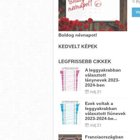
Fo
Vi
Boldog névnapot!
KEDVELT KÉPEK
LEGFRISSEBB CIKKEK
A leggyakrabban
választott
lánynevek 2023-
2024-ben
máj 21
Ezek voltak a
leggyakrabban
választott fiúnevek
2023-2024-be...
máj 21
Franciaországban