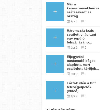
Már a
keresztnevekben is
szétszakadt az
ország
ápr 4
0
Háromszáz taxis
segített világítani
egy repülő
felszállásáho...
ápr 9
0
Eljegyzési
tanácsadó céget
alapított, mert
csalódott kérőjéb...
ápr 9
0
Fáztak idén a brit
feleségcipelők
(videó)
ápr 9
0