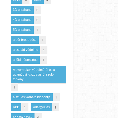
2
3D ultrahang
2
4D ultrahang
1
5D ultrahang
1
a bőr öregedése
1
a család védelme
1
a föld népessége
A gyermekek védelméről és a
gyámügyi igazgatásról szóló
törvény
1
1
a szülés várható időpontja
1
1
ABB
adatgyűjtés
4
adható nevek