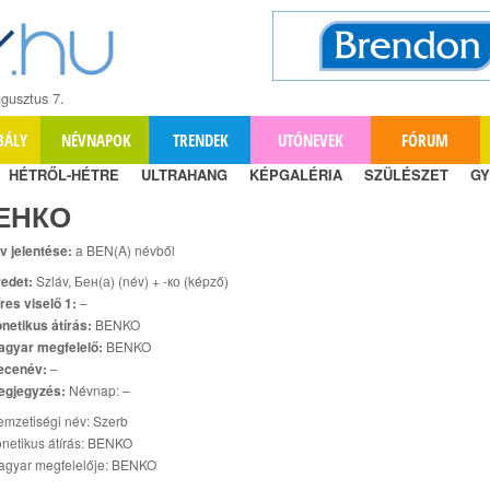
gusztus 7.
BÁLY
NÉVNAPOK
TRENDEK
UTÓNEVEK
FÓRUM
HÉTRŐL-HÉTRE
ULTRAHANG
KÉPGALÉRIA
SZÜLÉSZET
GY
ЕНКО
v jelentése:
a BEN(A) névből
edet:
Szláv, Бен(а) (név) + -ко (képző)
res viselő 1:
–
netikus átírás:
BENKO
agyar megfelelő:
BENKO
ecenév:
–
egjegyzés:
Névnap: –
mzetiségi név: Szerb
netikus átírás: BENKO
agyar megfelelője: BENKO