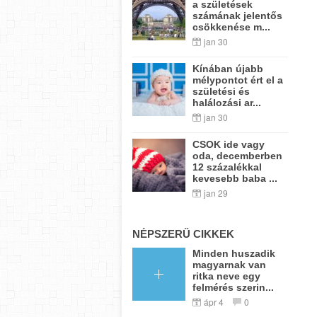
a születések
számának jelentős
csökkenése m...
jan 30
Kínában újabb
mélypontot ért el a
születési és
halálozási ar...
jan 30
CSOK ide vagy
oda, decemberben
12 százalékkal
kevesebb baba ...
jan 29
NÉPSZERŰ CIKKEK
Minden huszadik
magyarnak van
ritka neve egy
felmérés szerin...
ápr 4
0