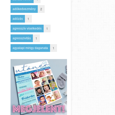
2
adókedvezmény
1
adózás
1
agresszív viselkedés
1
agresszivitás
1
agyalapi mirigy daganata