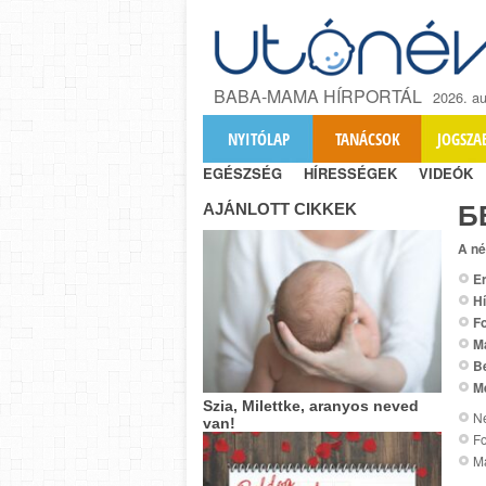
BABA-MAMA HÍRPORTÁL
2026. au
NYITÓLAP
TANÁCSOK
JOGSZA
EGÉSZSÉG
HÍRESSÉGEK
VIDEÓK
AJÁNLOTT CIKKEK
Б
A né
Er
Hí
Fo
M
B
M
Szia, Milettke, aranyos neved
Ne
van!
Fo
M