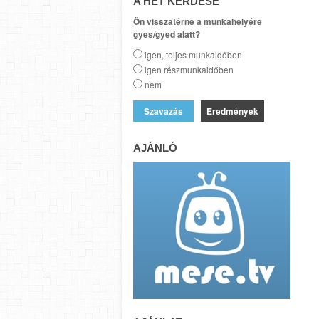
A HÉT KÉRDÉSE
Ön visszatérne a munkahelyére
gyes/gyed alatt?
igen, teljes munkaidőben
igen részmunkaidőben
nem
Eredmények
AJÁNLÓ