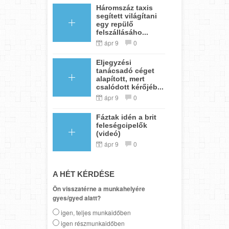
Háromszáz taxis
segített világítani
egy repülő
felszállásáho...
ápr 9
0
Eljegyzési
tanácsadó céget
alapított, mert
csalódott kérőjéb...
ápr 9
0
Fáztak idén a brit
feleségcipelők
(videó)
ápr 9
0
A HÉT KÉRDÉSE
Ön visszatérne a munkahelyére
gyes/gyed alatt?
igen, teljes munkaidőben
igen részmunkaidőben