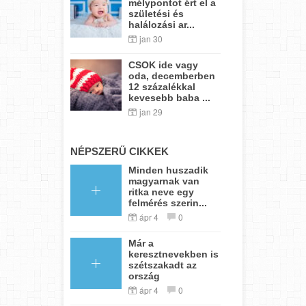
mélypontot ért el a
születési és
halálozási ar...
jan 30
CSOK ide vagy
oda, decemberben
12 százalékkal
kevesebb baba ...
jan 29
NÉPSZERŰ CIKKEK
Minden huszadik
magyarnak van
ritka neve egy
felmérés szerin...
ápr 4
0
Már a
keresztnevekben is
szétszakadt az
ország
ápr 4
0