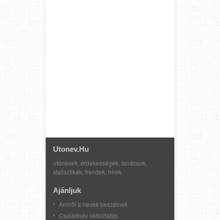
Utonev.hu
utónevek, érdekességek, tanácsok,
statisztikák, trendek, hírek
Ajánljuk
Amiről a nevek beszélnek
Családnév változtatás