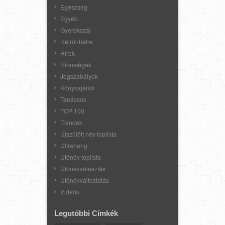
Egészség
Egyéb
Gyerekszáj
Hétről-hétre
Hírek
Hírességek
Jogszabályok
Könyvajánló
Tanácsok
TOP 100
Trendek
Újszülött név toplista
Ultrahang
Utónév toplista
Utónévválasztás
Utónévváltoztatás
Videók
Legutóbbi Címkék