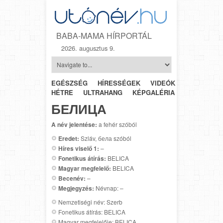
BABA-MAMA HÍRPORTÁL
2026. augusztus 9.
EGÉSZSÉG
HÍRESSÉGEK
VIDEÓK
HÉTRŐL-
HÉTRE
ULTRAHANG
KÉPGALÉRIA
SZÜLÉSZET
БЕЛИЦА
A név jelentése:
a fehér szóból
Eredet:
Szláv, бела szóból
Híres viselő 1:
–
Fonetikus átírás:
BELICA
Magyar megfelelő:
BELICA
Becenév:
–
Megjegyzés:
Névnap: –
Nemzetiségi név: Szerb
Fonetikus átírás: BELICA
Magyar megfelelője: BELICA