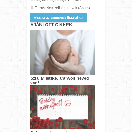
Forrás: Nemzetiségi nevek (Szerb)
Vissza az utónevek listájához
AJÁNLOTT CIKKEK
Szia, Milettke, aranyos neved
van!