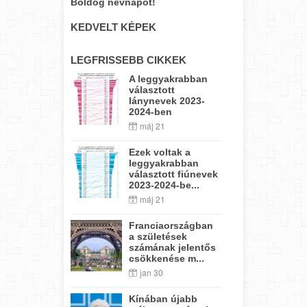
Boldog névnapot!
KEDVELT KÉPEK
LEGFRISSEBB CIKKEK
A leggyakrabban
választott
lánynevek 2023-
2024-ben
máj 21
Ezek voltak a
leggyakrabban
választott fiúnevek
2023-2024-be...
máj 21
Franciaországban
a születések
számának jelentős
csökkenése m...
jan 30
Kínában újabb