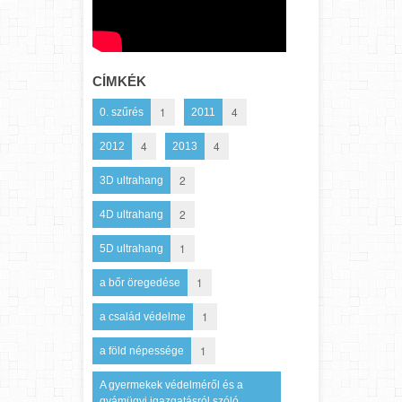
CÍMKÉK
1
4
0. szűrés
2011
4
4
2012
2013
2
3D ultrahang
2
4D ultrahang
1
5D ultrahang
1
a bőr öregedése
1
a család védelme
1
a föld népessége
A gyermekek védelméről és a
gyámügyi igazgatásról szóló