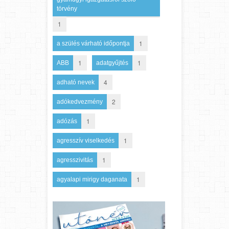
törvény
1
1
a szülés várható időpontja
1
1
ABB
adatgyűjtés
4
adható nevek
2
adókedvezmény
1
adózás
1
agresszív viselkedés
1
agresszivitás
1
agyalapi mirigy daganata