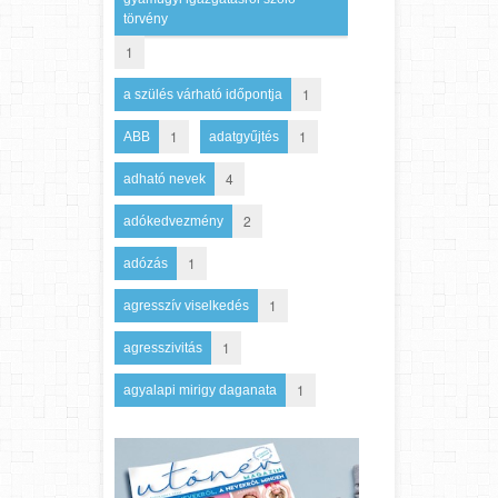
törvény
1
1
a szülés várható időpontja
1
1
ABB
adatgyűjtés
4
adható nevek
2
adókedvezmény
1
adózás
1
agresszív viselkedés
1
agresszivitás
1
agyalapi mirigy daganata