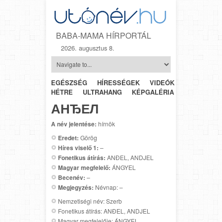
BABA-MAMA HÍRPORTÁL
2026. augusztus 8.
EGÉSZSÉG
HÍRESSÉGEK
VIDEÓK
HÉTRŐL-
HÉTRE
ULTRAHANG
KÉPGALÉRIA
SZÜLÉSZET
АНЂЕЛ
A név jelentése:
hírnök
Eredet:
Görög
Híres viselő 1:
–
Fonetikus átírás:
ANĐEL, ANDJEL
Magyar megfelelő:
ÁNGYEL
Becenév:
–
Megjegyzés:
Névnap: –
Nemzetiségi név: Szerb
Fonetikus átírás: ANĐEL, ANDJEL
Magyar megfelelője: ÁNGYEL