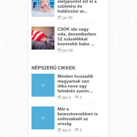
mélypontot ért el a
születési és
halálozási ar...
jan 30
CSOK ide vagy
oda, decemberben
12 százalékkal
kevesebb baba ...
jan 29
NÉPSZERŰ CIKKEK
Minden huszadik
magyarnak van
ritka neve egy
felmérés szerin...
ápr 4
0
Már a
keresztnevekben is
szétszakadt az
ország
ápr 4
0