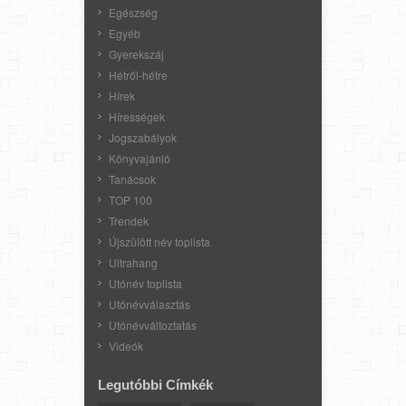
Egészség
Egyéb
Gyerekszáj
Hétről-hétre
Hírek
Hírességek
Jogszabályok
Könyvajánló
Tanácsok
TOP 100
Trendek
Újszülött név toplista
Ultrahang
Utónév toplista
Utónévválasztás
Utónévváltoztatás
Videók
Legutóbbi Címkék