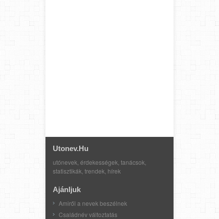
Utonev.hu
utónevek, érdekességek, tanácsok,
statisztikák, trendek, hírek
Ajánljuk
Amiről a nevek beszélnek
Családnév változtatás