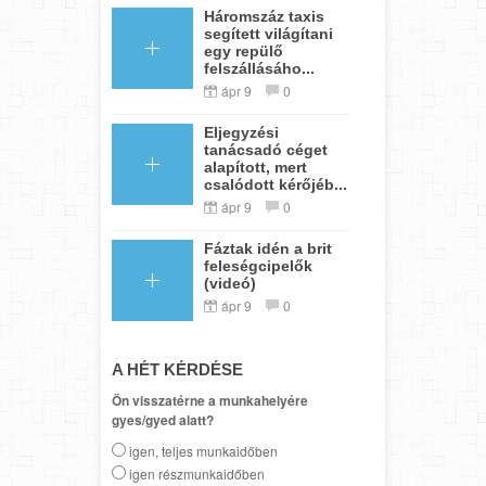
Háromszáz taxis
segített világítani
egy repülő
felszállásáho...
ápr 9
0
Eljegyzési
tanácsadó céget
alapított, mert
csalódott kérőjéb...
ápr 9
0
Fáztak idén a brit
feleségcipelők
(videó)
ápr 9
0
A HÉT KÉRDÉSE
Ön visszatérne a munkahelyére
gyes/gyed alatt?
igen, teljes munkaidőben
igen részmunkaidőben