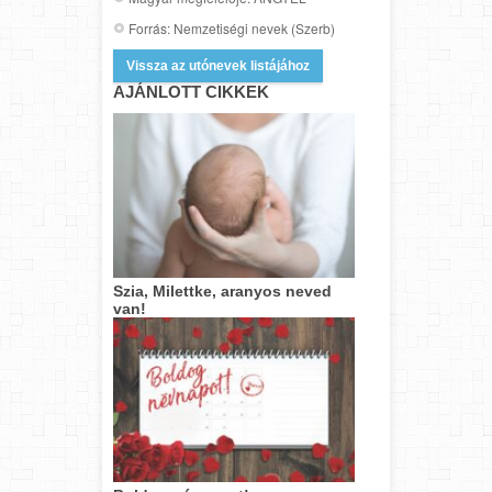
Forrás: Nemzetiségi nevek (Szerb)
Vissza az utónevek listájához
AJÁNLOTT CIKKEK
Szia, Milettke, aranyos neved
van!