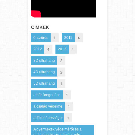
CÍMKÉK
1
4
0. szűrés
2011
4
4
2012
2013
2
3D ultrahang
2
4D ultrahang
1
5D ultrahang
1
a bőr öregedése
1
a család védelme
1
a föld népessége
A gyermekek védelméről és a
gyámügyi igazgatásról szóló