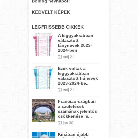
Boldog névnapot!
KEDVELT KÉPEK
LEGFRISSEBB CIKKEK
A leggyakrabban
választott
lánynevek 2023-
2024-ben
máj 21
Ezek voltak a
leggyakrabban
választott fiúnevek
2023-2024-be...
máj 21
Franciaországban
a születések
számának jelentős
csökkenése m...
jan 30
Kínában újabb