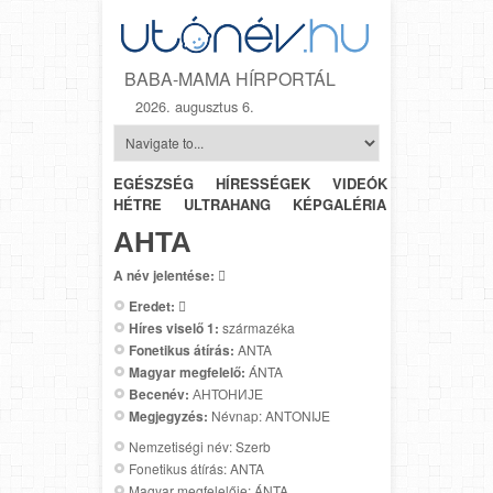
BABA-MAMA HÍRPORTÁL
2026. augusztus 6.
EGÉSZSÉG
HÍRESSÉGEK
VIDEÓK
HÉTRŐL-
HÉTRE
ULTRAHANG
KÉPGALÉRIA
SZÜLÉSZET
АНТА
A név jelentése:

Eredet:

Híres viselő 1:
származéka
Fonetikus átírás:
ANTA
Magyar megfelelő:
ÁNTA
Becenév:
АНТОНИЈЕ
Megjegyzés:
Névnap: ANTONIJE
Nemzetiségi név: Szerb
Fonetikus átírás: ANTA
Magyar megfelelője: ÁNTA