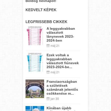
Boldog névnapot!
KEDVELT KÉPEK
LEGFRISSEBB CIKKEK
A leggyakrabban
választott
lánynevek 2023-
2024-ben
máj 21
Ezek voltak a
leggyakrabban
választott fiúnevek
2023-2024-be...
máj 21
Franciaországban
a születések
számának jelentős
csökkenése m...
jan 30
Kínában újabb