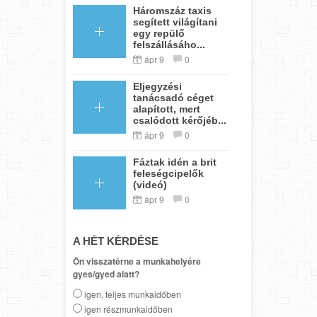
Háromszáz taxis
segített világítani
egy repülő
felszállásáho...
ápr 9
0
Eljegyzési
tanácsadó céget
alapított, mert
csalódott kérőjéb...
ápr 9
0
Fáztak idén a brit
feleségcipelők
(videó)
ápr 9
0
A HÉT KÉRDÉSE
Ön visszatérne a munkahelyére
gyes/gyed alatt?
igen, teljes munkaidőben
igen részmunkaidőben