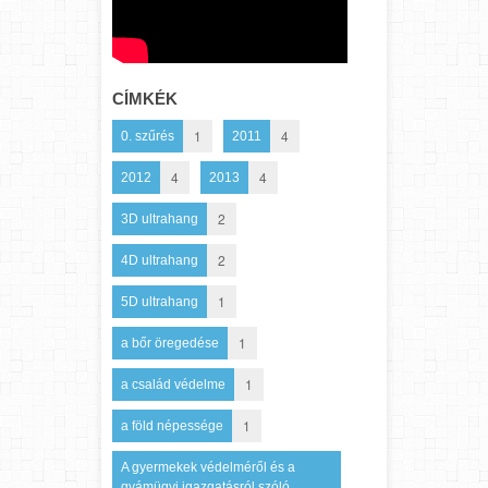
CÍMKÉK
1
4
0. szűrés
2011
4
4
2012
2013
2
3D ultrahang
2
4D ultrahang
1
5D ultrahang
1
a bőr öregedése
1
a család védelme
1
a föld népessége
A gyermekek védelméről és a
gyámügyi igazgatásról szóló