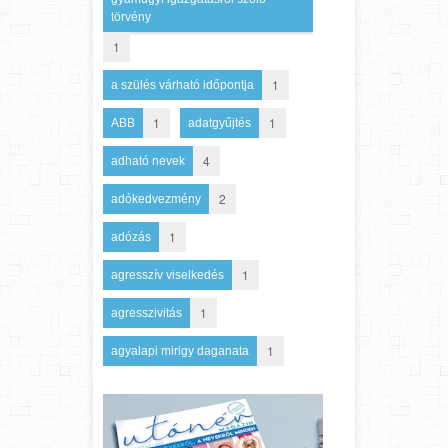
törvény
1
1
a szülés várható időpontja
1
1
ABB
adatgyűjtés
4
adható nevek
2
adókedvezmény
1
adózás
1
agresszív viselkedés
1
agresszivitás
1
agyalapi mirigy daganata