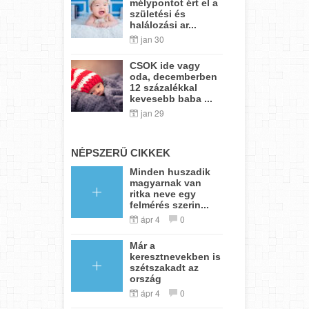
mélypontot ért el a
születési és
halálozási ar...
jan 30
CSOK ide vagy
oda, decemberben
12 százalékkal
kevesebb baba ...
jan 29
NÉPSZERŰ CIKKEK
Minden huszadik
magyarnak van
ritka neve egy
felmérés szerin...
ápr 4
0
Már a
keresztnevekben is
szétszakadt az
ország
ápr 4
0