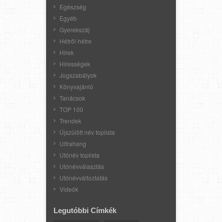
Egészség
Egyéb
Gyerekszáj
Hétről-hétre
Hírek
Hírességek
Jogszabályok
Könyvajánló
Tanácsok
TOP 100
Trendek
Újszülött név toplista
Ultrahang
Utónév toplista
Utónévválasztás
Utónévváltoztatás
Videók
Legutóbbi Címkék