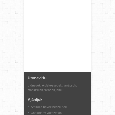
Utonev.hu
utónevek, érdekességek, tanácsok,
statisztikák, trendek, hírek
Ajánljuk
Amiről a nevek beszélnek
Családnév változtatás