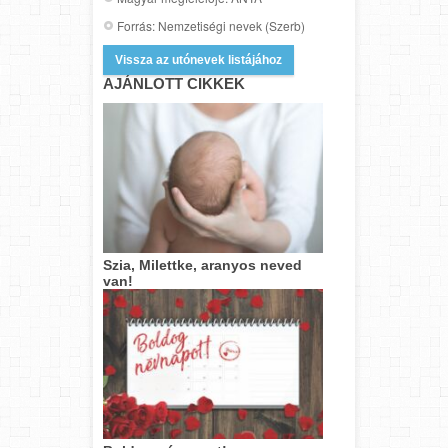
Forrás: Nemzetiségi nevek (Szerb)
Vissza az utónevek listájához
AJÁNLOTT CIKKEK
Szia, Milettke, aranyos neved
van!