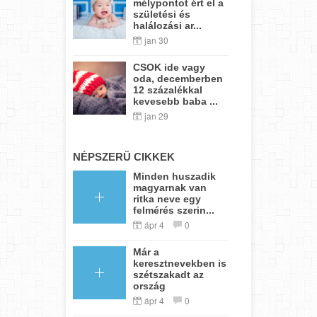
mélypontot ért el a
születési és
halálozási ar...
jan 30
CSOK ide vagy
oda, decemberben
12 százalékkal
kevesebb baba ...
jan 29
NÉPSZERŰ CIKKEK
Minden huszadik
magyarnak van
ritka neve egy
felmérés szerin...
ápr 4
0
Már a
keresztnevekben is
szétszakadt az
ország
ápr 4
0