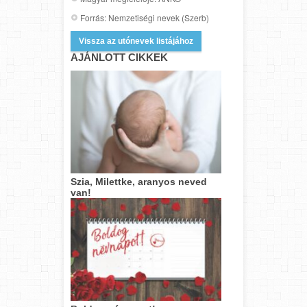
Forrás: Nemzetiségi nevek (Szerb)
Vissza az utónevek listájához
AJÁNLOTT CIKKEK
Szia, Milettke, aranyos neved
van!