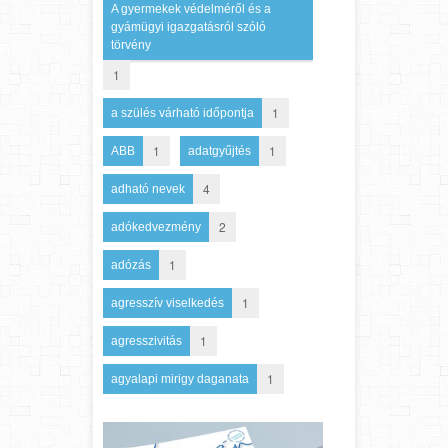
A gyermekek védelméről és a
gyámügyi igazgatásról szóló
törvény
1
1
a szülés várható időpontja
1
1
ABB
adatgyűjtés
4
adható nevek
2
adókedvezmény
1
adózás
1
agresszív viselkedés
1
agresszivitás
1
agyalapi mirigy daganata