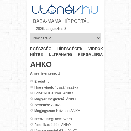
BABA-MAMA HÍRPORTÁL
2026. augusztus 8.
EGÉSZSÉG
HÍRESSÉGEK
VIDEÓK
HÉTRŐL-
HÉTRE
ULTRAHANG
KÉPGALÉRIA
SZÜLÉSZET
АНКО
A név jelentése:

Eredet:

Híres viselő 1:
származéka
Fonetikus átírás:
ANKO
Magyar megfelelő:
ÁNKO
Becenév:
АНКA
Megjegyzés:
Névnap: ANKA
Nemzetiségi név: Szerb
Fonetikus átírás: ANKO
Magyar megfelelője: ÁNKO