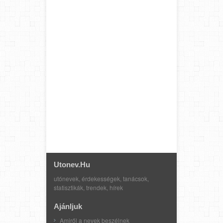
Utonev.hu
utónevek, érdekességek, tanácsok,
statisztikák, trendek, hírek
Ajánljuk
Amiről a nevek beszélnek