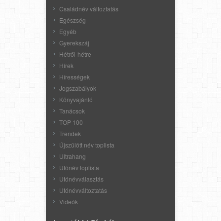
Családnév változtatás
Egészség
Egyéb
Gyerekszáj
Hétről-hétre
Hírek
Hírességek
Jogszabályok
Könyvajánló
Tanácsok
TOP 100
Trendek
Újszülött név toplista
Ultrahang
Utónév toplista
Utónévválasztás
Utónévváltoztatás
Videók