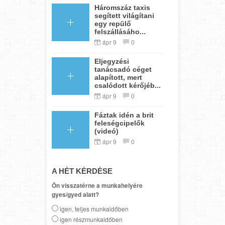
Háromszáz taxis
segített világítani
egy repülő
felszállásáho...
ápr 9
0
Eljegyzési
tanácsadó céget
alapított, mert
csalódott kérőjéb...
ápr 9
0
Fáztak idén a brit
feleségcipelők
(videó)
ápr 9
0
A HÉT KÉRDÉSE
Ön visszatérne a munkahelyére
gyes/gyed alatt?
igen, teljes munkaidőben
igen részmunkaidőben