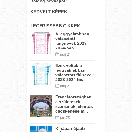
Boldog névnapot!
KEDVELT KÉPEK
LEGFRISSEBB CIKKEK
A leggyakrabban
választott
lánynevek 2023-
2024-ben
máj 21
Ezek voltak a
leggyakrabban
választott fiúnevek
2023-2024-be...
máj 21
Franciaországban
a születések
számának jelentős
csökkenése m...
jan 30
Kínában újabb