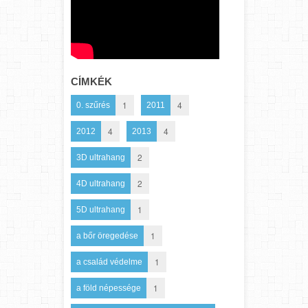
CÍMKÉK
1
4
0. szűrés
2011
4
4
2012
2013
2
3D ultrahang
2
4D ultrahang
1
5D ultrahang
1
a bőr öregedése
1
a család védelme
1
a föld népessége