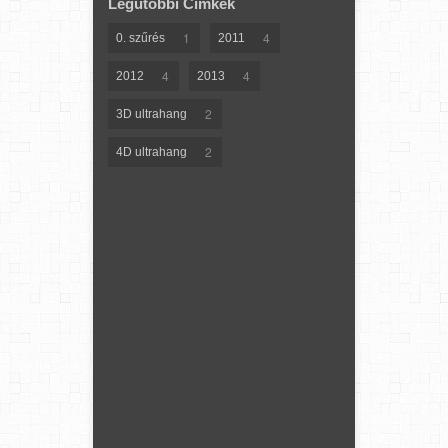
Legutóbbi Címkék
1
4
0. szűrés
2011
4
4
2012
2013
2
3D ultrahang
2
4D ultrahang