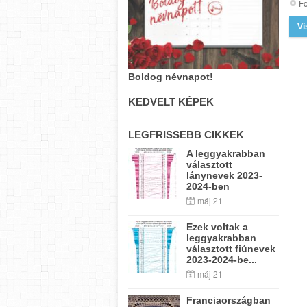
Fo
Vi
Boldog névnapot!
KEDVELT KÉPEK
LEGFRISSEBB CIKKEK
A leggyakrabban
választott
lánynevek 2023-
2024-ben
máj 21
Ezek voltak a
leggyakrabban
választott fiúnevek
2023-2024-be...
máj 21
Franciaországban