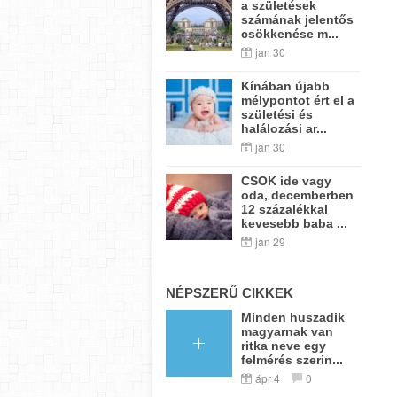
a születések
számának jelentős
csökkenése m...
jan 30
Kínában újabb
mélypontot ért el a
születési és
halálozási ar...
jan 30
CSOK ide vagy
oda, decemberben
12 százalékkal
kevesebb baba ...
jan 29
NÉPSZERŰ CIKKEK
Minden huszadik
magyarnak van
ritka neve egy
felmérés szerin...
ápr 4
0