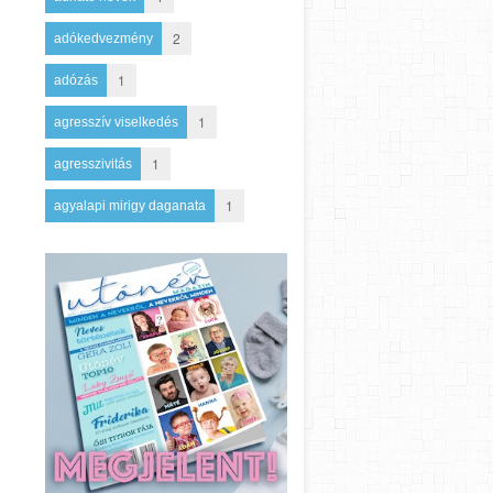
2
adókedvezmény
1
adózás
1
agresszív viselkedés
1
agresszivitás
1
agyalapi mirigy daganata