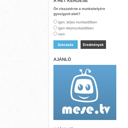
A HÉT KÉRDÉSE
Ön visszatérne a munkahelyére
gyes/gyed alatt?
igen, teljes munkaidőben
igen részmunkaidőben
nem
Eredmények
AJÁNLÓ