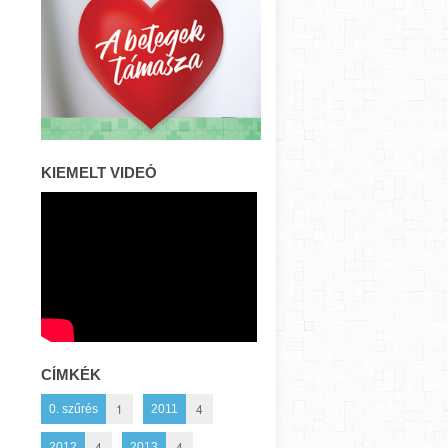
KIEMELT VIDEÓ
CÍMKÉK
1
4
0. szűrés
2011
4
4
2012
2013