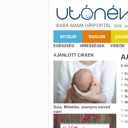
BABA-MAMA HÍRPORTÁL
2026. au
NYITÓLAP
TANÁCSOK
JOGSZA
EGÉSZSÉG
HÍRESSÉGEK
VIDEÓK
AJÁNLOTT CIKKEK
А
A né
Er
Hí
Fo
M
B
M
Szia, Milettke, aranyos neved
Ne
van!
Fo
M