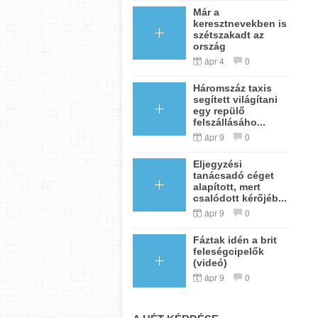
Már a
keresztnevekben is
szétszakadt az
ország
ápr 4
0
Háromszáz taxis
segített világítani
egy repülő
felszállásáho...
ápr 9
0
Eljegyzési
tanácsadó céget
alapított, mert
csalódott kérőjéb...
ápr 9
0
Fáztak idén a brit
feleségcipelők
(videó)
ápr 9
0