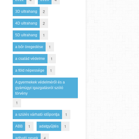
2
3D ultrahang
2
4D ultrahang
1
5D ultrahang
1
a bőr öregedése
1
a család védelme
1
a föld népessége
A gyermekek védelméről és a
gyámügyi igazgatásról szóló
törvény
1
1
a szülés várható időpontja
1
1
ABB
adatgyűjtés
4
adható nevek