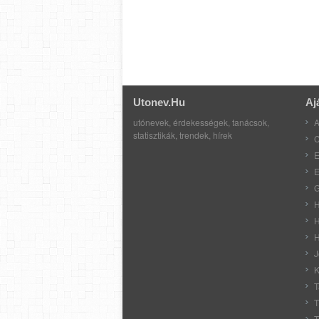
Utonev.hu
Aj
utónevek, érdekességek, tanácsok,
A
statisztikák, trendek, hírek
C
E
E
G
H
H
H
J
K
T
T
T