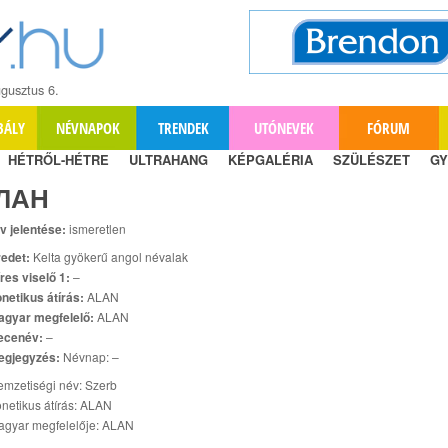
gusztus 6.
BÁLY
NÉVNAPOK
TRENDEK
UTÓNEVEK
FÓRUM
HÉTRŐL-HÉTRE
ULTRAHANG
KÉPGALÉRIA
SZÜLÉSZET
GY
ЛАН
v jelentése:
ismeretlen
edet:
Kelta gyökerű angol névalak
res viselő 1:
–
netikus átírás:
ALAN
agyar megfelelő:
ALAN
ecenév:
–
egjegyzés:
Névnap: –
mzetiségi név: Szerb
netikus átírás: ALAN
agyar megfelelője: ALAN