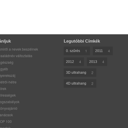
ánljuk
Legutóbbi Címkék
miről a nevek beszélnek
1
4
0. szűrés
2011
saládnév változtatás
4
4
gészség
2012
2013
gyéb
2
3D ultrahang
yerekszáj
étről-hétre
2
4D ultrahang
írek
írességek
ogszabályok
önyvajánló
anácsok
OP 100
rendek