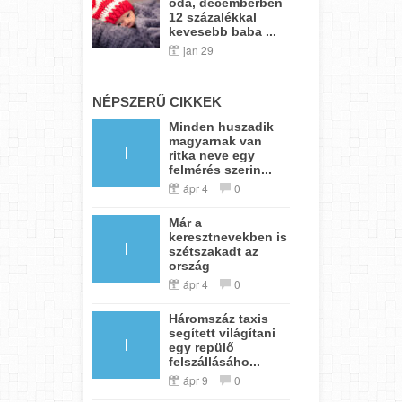
oda, decemberben
12 százalékkal
kevesebb baba ...
jan 29
NÉPSZERŰ CIKKEK
Minden huszadik
magyarnak van
ritka neve egy
felmérés szerin...
ápr 4
0
Már a
keresztnevekben is
szétszakadt az
ország
ápr 4
0
Háromszáz taxis
segített világítani
egy repülő
felszállásáho...
ápr 9
0