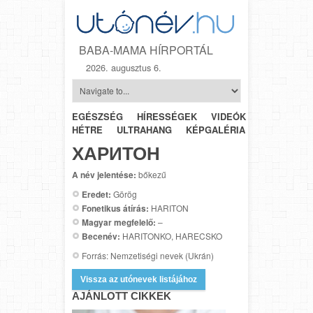
BABA-MAMA HÍRPORTÁL
2026. augusztus 6.
EGÉSZSÉG
HÍRESSÉGEK
VIDEÓK
HÉTRŐL-
HÉTRE
ULTRAHANG
KÉPGALÉRIA
SZÜLÉSZET
ХАРИТОН
A név jelentése:
bőkezű
Eredet:
Görög
Fonetikus átírás:
HARITON
Magyar megfelelő:
–
Becenév:
HARITONKO, HARECSKO
Forrás: Nemzetiségi nevek (Ukrán)
Vissza az utónevek listájához
AJÁNLOTT CIKKEK