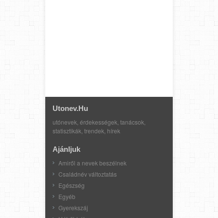
Utonev.hu
utónevek, érdekességek, tanácsok,
statisztikák, trendek, hírek
Ajánljuk
Amiről a nevek beszélnek
Családnév változtatás
Egészség
Egyéb
Gyerekszáj