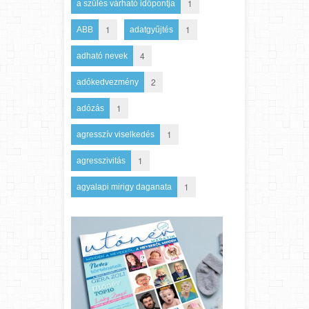
1
a szülés várható időpontja
1
1
ABB
adatgyűjtés
4
adható nevek
2
adókedvezmény
1
adózás
1
agresszív viselkedés
1
agresszivitás
1
agyalapi mirigy daganata