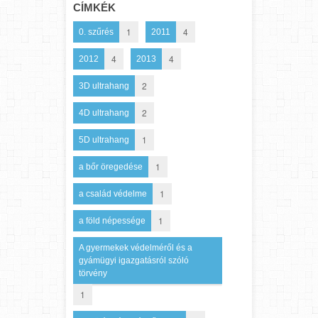
CÍMKÉK
1
4
0. szűrés
2011
4
4
2012
2013
2
3D ultrahang
2
4D ultrahang
1
5D ultrahang
1
a bőr öregedése
1
a család védelme
1
a föld népessége
A gyermekek védelméről és a
gyámügyi igazgatásról szóló
törvény
1