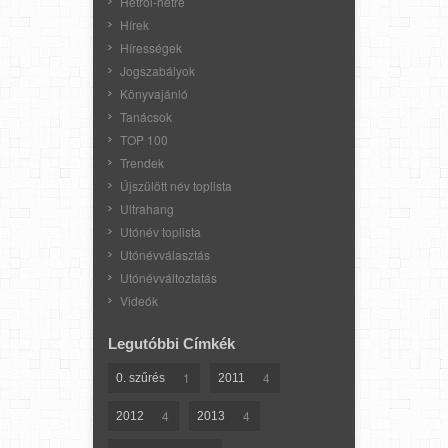
Hétről-hétre
Hírek
Hírességek
Jogszabályok
Könyvajánló
Tanácsok
TOP 100
Trendek
Újszülött név toplista
Ultrahang
Utónév toplista
Utónévválasztás
Utónévváltoztatás
Videók
Legutóbbi Címkék
1
4
0. szűrés
2011
4
4
2012
2013