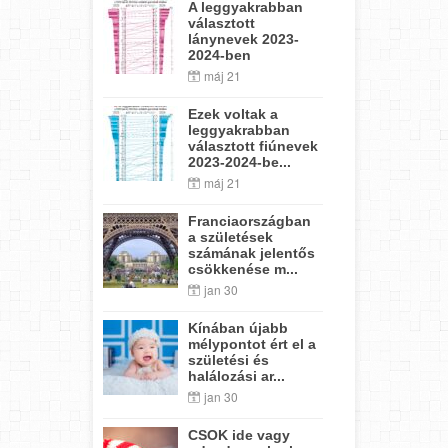
A leggyakrabban
választott
lánynevek 2023-
2024-ben
máj 21
Ezek voltak a
leggyakrabban
választott fiúnevek
2023-2024-be...
máj 21
Franciaországban
a születések
számának jelentős
csökkenése m...
jan 30
Kínában újabb
mélypontot ért el a
születési és
halálozási ar...
jan 30
CSOK ide vagy