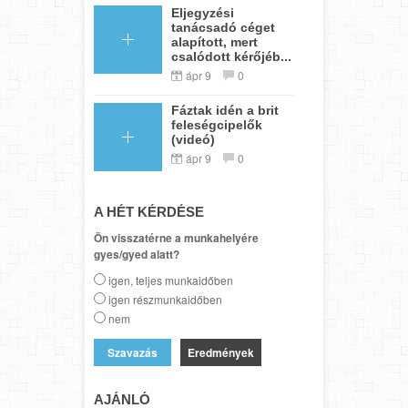
Eljegyzési
tanácsadó céget
alapított, mert
csalódott kérőjéb...
ápr 9
0
Fáztak idén a brit
feleségcipelők
(videó)
ápr 9
0
A HÉT KÉRDÉSE
Ön visszatérne a munkahelyére
gyes/gyed alatt?
igen, teljes munkaidőben
igen részmunkaidőben
nem
Eredmények
AJÁNLÓ