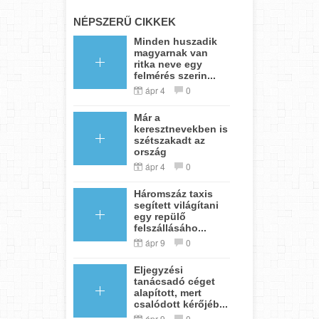
NÉPSZERŰ CIKKEK
Minden huszadik
magyarnak van
ritka neve egy
felmérés szerin...
ápr 4
0
Már a
keresztnevekben is
szétszakadt az
ország
ápr 4
0
Háromszáz taxis
segített világítani
egy repülő
felszállásáho...
ápr 9
0
Eljegyzési
tanácsadó céget
alapított, mert
csalódott kérőjéb...
ápr 9
0