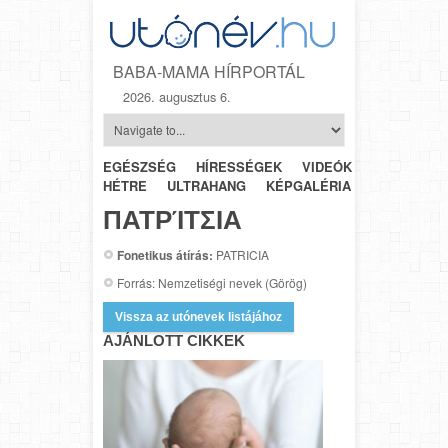
BABA-MAMA HÍRPORTÁL
2026. augusztus 6.
EGÉSZSÉG
HÍRESSÉGEK
VIDEÓK
HÉTRŐL-
HÉTRE
ULTRAHANG
KÉPGALÉRIA
SZÜLÉSZET
ΠΑΤΡΊΤΣΙΑ
Fonetikus átírás:
PATRICIA
Forrás: Nemzetiségi nevek (Görög)
Vissza az utónevek listájához
AJÁNLOTT CIKKEK