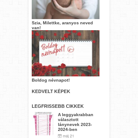
Szia, Milettke, aranyos neved
van!
Boldog névnapot!
KEDVELT KÉPEK
LEGFRISSEBB CIKKEK
A leggyakrabban
választott
lánynevek 2023-
2024-ben
máj 21