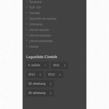
Tanácsok
TOP 100
Trendek
Újszülött név toplista
Ultrahang
Utónév toplista
Utónévválasztás
Utónévváltoztatás
Videók
Legutóbbi Címkék
1
4
0. szűrés
2011
4
4
2012
2013
2
3D ultrahang
2
4D ultrahang