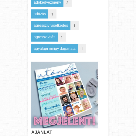
2
adókedvezmény
1
adózás
1
agresszív viselkedés
1
agresszivitás
1
agyalapi mirigy daganata
AJÁNLAT