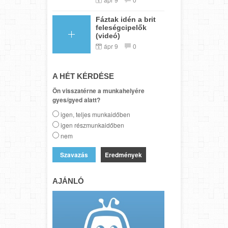
Fáztak idén a brit
feleségcipelők
(videó)
ápr 9
0
A HÉT KÉRDÉSE
Ön visszatérne a munkahelyére
gyes/gyed alatt?
igen, teljes munkaidőben
igen részmunkaidőben
nem
Eredmények
AJÁNLÓ