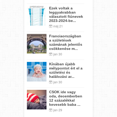
Ezek voltak a
leggyakrabban
választott fiúnevek
2023-2024-be...
máj 21
Franciaországban
a születések
számának jelentős
csökkenése m...
jan 30
Kínában újabb
mélypontot ért el a
születési és
halálozási ar...
jan 30
CSOK ide vagy
oda, decemberben
12 százalékkal
kevesebb baba ...
jan 29