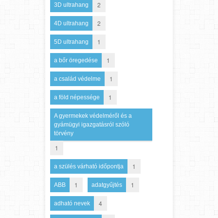
2
3D ultrahang
2
4D ultrahang
1
5D ultrahang
1
a bőr öregedése
1
a család védelme
1
a föld népessége
A gyermekek védelméről és a
gyámügyi igazgatásról szóló
törvény
1
1
a szülés várható időpontja
1
1
ABB
adatgyűjtés
4
adható nevek