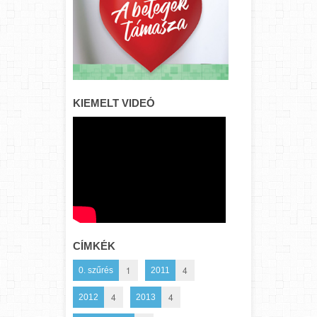
KIEMELT VIDEÓ
CÍMKÉK
1
4
0. szűrés
2011
4
4
2012
2013