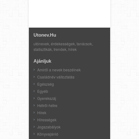
Utonev.hu
utónevek, érdekességek, tanácsok,
statisztikák, trendek, hírek
Ajánljuk
Amiről a nevek beszélnek
Családnév változtatás
Egészség
Egyéb
Gyerekszáj
Hétről-hétre
Hírek
Hírességek
Jogszabályok
Könyvajánló