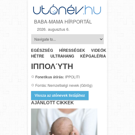
BABA-MAMA HÍRPORTÁL
2026. augusztus 6.
EGÉSZSÉG
HÍRESSÉGEK
VIDEÓK
HÉTRŐL-
HÉTRE
ULTRAHANG
KÉPGALÉRIA
SZÜLÉSZET
ΙΠΠΟΛΎΤΗ
Fonetikus átírás:
IPPOLITI
Forrás: Nemzetiségi nevek (Görög)
Vissza az utónevek listájához
AJÁNLOTT CIKKEK