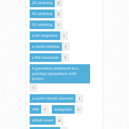
2
3D ultrahang
2
4D ultrahang
1
5D ultrahang
1
a bőr öregedése
1
a család védelme
1
a föld népessége
A gyermekek védelméről és a
gyámügyi igazgatásról szóló
törvény
1
1
a szülés várható időpontja
1
1
ABB
adatgyűjtés
4
adható nevek