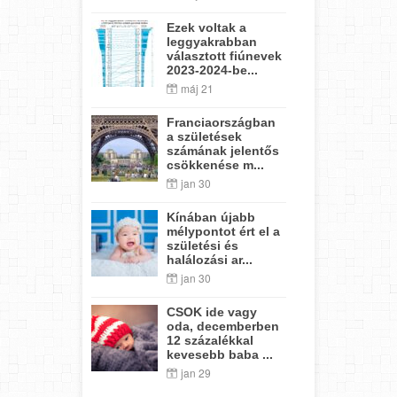
Ezek voltak a
leggyakrabban
választott fiúnevek
2023-2024-be...
máj 21
Franciaországban
a születések
számának jelentős
csökkenése m...
jan 30
Kínában újabb
mélypontot ért el a
születési és
halálozási ar...
jan 30
CSOK ide vagy
oda, decemberben
12 százalékkal
kevesebb baba ...
jan 29