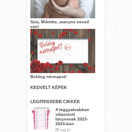
Szia, Milettke, aranyos neved
van!
Boldog névnapot!
KEDVELT KÉPEK
LEGFRISSEBB CIKKEK
A leggyakrabban
választott
lánynevek 2023-
2024-ben
máj 21