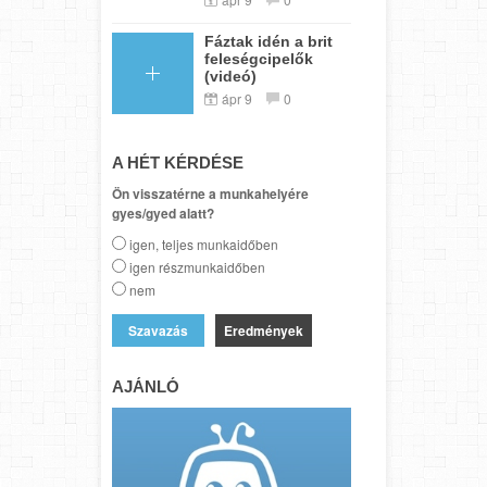
Fáztak idén a brit
feleségcipelők
(videó)
ápr 9
0
A HÉT KÉRDÉSE
Ön visszatérne a munkahelyére
gyes/gyed alatt?
igen, teljes munkaidőben
igen részmunkaidőben
nem
Eredmények
AJÁNLÓ