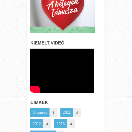
KIEMELT VIDEÓ
CÍMKÉK
1
4
0. szűrés
2011
4
4
2012
2013