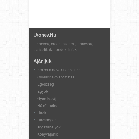
Utonev.hu
utónevek, érdekességek, tanácsok,
statisztikák, trendek, hírek
Ajánljuk
Amiről a nevek beszélnek
Családnév változtatás
Egészség
Egyéb
Gyerekszáj
Hétről-hétre
Hírek
Hírességek
Jogszabályok
Könyvajánló