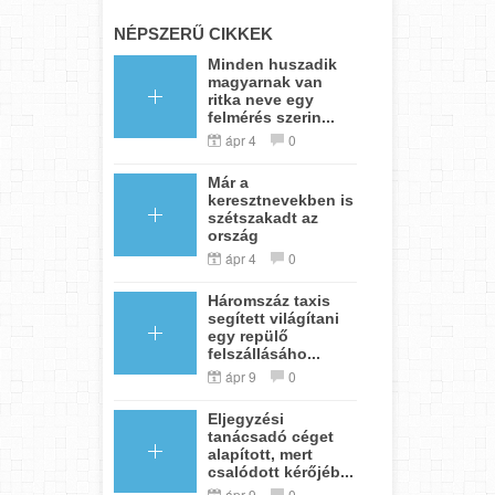
NÉPSZERŰ CIKKEK
Minden huszadik
magyarnak van
ritka neve egy
felmérés szerin...
ápr 4
0
Már a
keresztnevekben is
szétszakadt az
ország
ápr 4
0
Háromszáz taxis
segített világítani
egy repülő
felszállásáho...
ápr 9
0
Eljegyzési
tanácsadó céget
alapított, mert
csalódott kérőjéb...
ápr 9
0