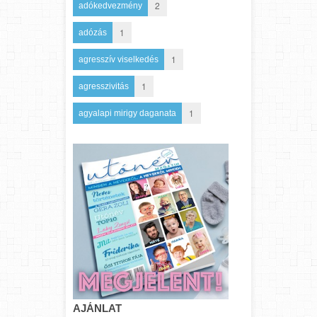
2
adókedvezmény
1
adózás
1
agresszív viselkedés
1
agresszivitás
1
agyalapi mirigy daganata
AJÁNLAT