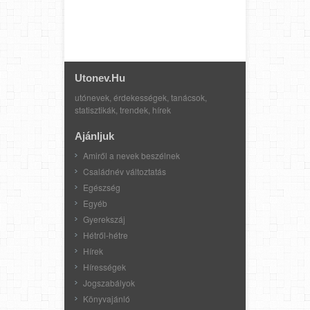
Utonev.hu
utónevek, érdekességek, tanácsok,
statisztikák, trendek, hírek
Ajánljuk
Amiről a nevek beszélnek
Családnév változtatás
Egészség
Egyéb
Gyerekszáj
Hétről-hétre
Hírek
Hírességek
Jogszabályok
Könyvajánló