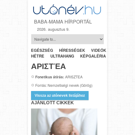
BABA-MAMA HÍRPORTÁL
2026. augusztus 9.
EGÉSZSÉG
HÍRESSÉGEK
VIDEÓK
HÉTRŐL-
HÉTRE
ULTRAHANG
KÉPGALÉRIA
SZÜLÉSZET
ΑΡΙΣΤΈΑ
Fonetikus átírás:
ARISZTEA
Forrás: Nemzetiségi nevek (Görög)
Vissza az utónevek listájához
AJÁNLOTT CIKKEK