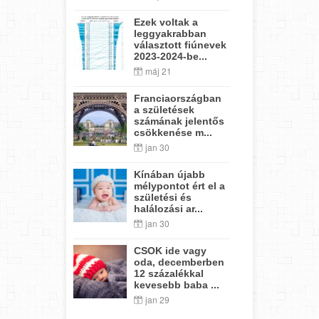
Ezek voltak a
leggyakrabban
választott fiúnevek
2023-2024-be...
máj 21
Franciaországban
a születések
számának jelentős
csökkenése m...
jan 30
Kínában újabb
mélypontot ért el a
születési és
halálozási ar...
jan 30
CSOK ide vagy
oda, decemberben
12 százalékkal
kevesebb baba ...
jan 29