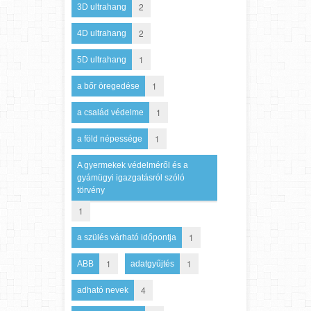
2
3D ultrahang
2
4D ultrahang
1
5D ultrahang
1
a bőr öregedése
1
a család védelme
1
a föld népessége
A gyermekek védelméről és a
gyámügyi igazgatásról szóló
törvény
1
1
a szülés várható időpontja
1
1
ABB
adatgyűjtés
4
adható nevek