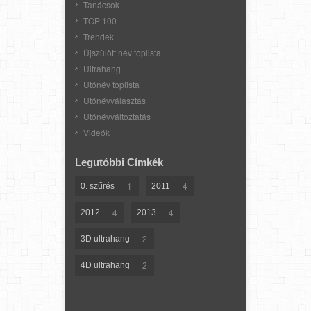
Tanácsok
TOP 100
Trendek
Újszülött név toplista
Ultrahang
Utónév toplista
Utónévválasztás
Utónévváltoztatás
Videók
Legutóbbi Címkék
1
4
0. szűrés
2011
4
4
2012
2013
2
3D ultrahang
2
4D ultrahang