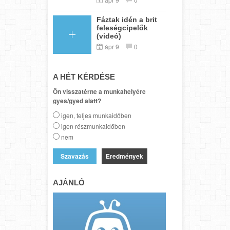
Fáztak idén a brit
feleségcipelők
(videó)
ápr 9
0
A HÉT KÉRDÉSE
Ön visszatérne a munkahelyére
gyes/gyed alatt?
igen, teljes munkaidőben
igen részmunkaidőben
nem
Eredmények
AJÁNLÓ