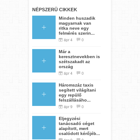
NÉPSZERŰ CIKKEK
Minden huszadik
magyarnak van
ritka neve egy
felmérés szerin...
ápr 4
0
Már a
keresztnevekben is
szétszakadt az
ország
ápr 4
0
Háromszáz taxis
segített világítani
egy repülő
felszállásáho...
ápr 9
0
Eljegyzési
tanácsadó céget
alapított, mert
csalódott kérőjéb...
ápr 9
0