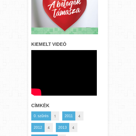
KIEMELT VIDEÓ
CÍMKÉK
1
4
0. szűrés
2011
4
4
2012
2013