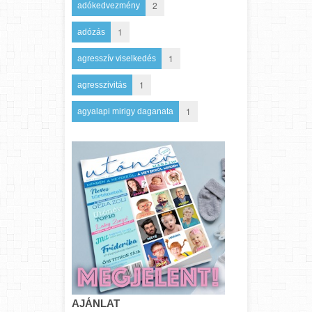
2
adókedvezmény
1
adózás
1
agresszív viselkedés
1
agresszivitás
1
agyalapi mirigy daganata
AJÁNLAT