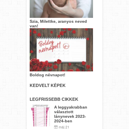
Szia, Milettke, aranyos neved
van!
Boldog névnapot!
KEDVELT KÉPEK
LEGFRISSEBB CIKKEK
A leggyakrabban
választott
lánynevek 2023-
2024-ben
máj 21