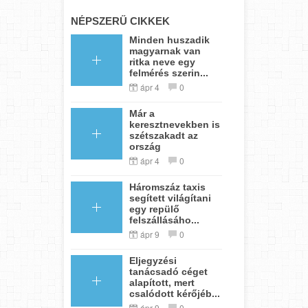
NÉPSZERŰ CIKKEK
Minden huszadik
magyarnak van
ritka neve egy
felmérés szerin...
ápr 4
0
Már a
keresztnevekben is
szétszakadt az
ország
ápr 4
0
Háromszáz taxis
segített világítani
egy repülő
felszállásáho...
ápr 9
0
Eljegyzési
tanácsadó céget
alapított, mert
csalódott kérőjéb...
ápr 9
0