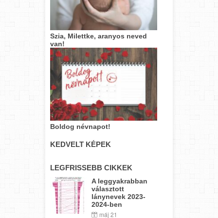
Szia, Milettke, aranyos neved
van!
Boldog névnapot!
KEDVELT KÉPEK
LEGFRISSEBB CIKKEK
A leggyakrabban
választott
lánynevek 2023-
2024-ben
máj 21