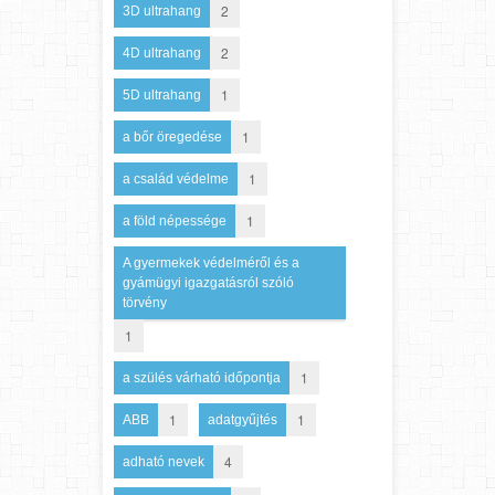
2
3D ultrahang
2
4D ultrahang
1
5D ultrahang
1
a bőr öregedése
1
a család védelme
1
a föld népessége
A gyermekek védelméről és a
gyámügyi igazgatásról szóló
törvény
1
1
a szülés várható időpontja
1
1
ABB
adatgyűjtés
4
adható nevek