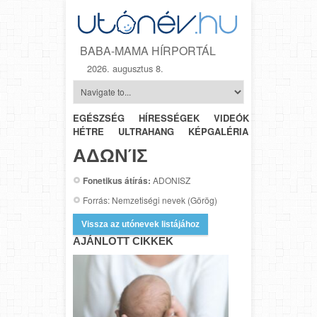
BABA-MAMA HÍRPORTÁL
2026. augusztus 8.
EGÉSZSÉG
HÍRESSÉGEK
VIDEÓK
HÉTRŐL-
HÉTRE
ULTRAHANG
KÉPGALÉRIA
SZÜLÉSZET
ΑΔΩΝΊΣ
Fonetikus átírás:
ADONISZ
Forrás: Nemzetiségi nevek (Görög)
Vissza az utónevek listájához
AJÁNLOTT CIKKEK