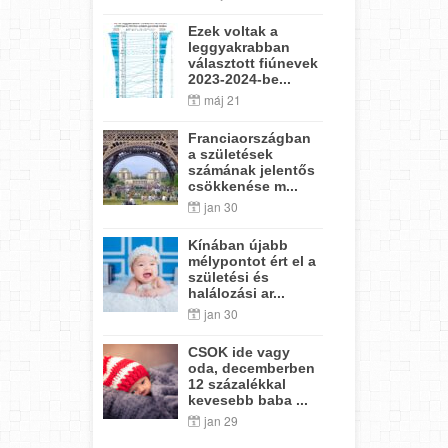
Ezek voltak a
leggyakrabban
választott fiúnevek
2023-2024-be...
máj 21
Franciaországban
a születések
számának jelentős
csökkenése m...
jan 30
Kínában újabb
mélypontot ért el a
születési és
halálozási ar...
jan 30
CSOK ide vagy
oda, decemberben
12 százalékkal
kevesebb baba ...
jan 29