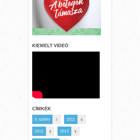
KIEMELT VIDEÓ
CÍMKÉK
1
4
0. szűrés
2011
4
4
2012
2013