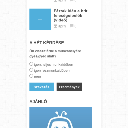
Fáztak idén a brit
feleségcipelők
(videó)
ápr 9
0
A HÉT KÉRDÉSE
Ön visszatérne a munkahelyére
gyes/gyed alatt?
igen, teljes munkaidőben
igen részmunkaidőben
nem
Eredmények
AJÁNLÓ