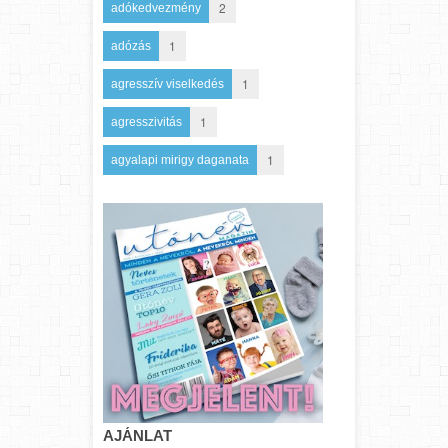
2
adókedvezmény
1
adózás
1
agresszív viselkedés
1
agresszivitás
1
agyalapi mirigy daganata
AJÁNLAT