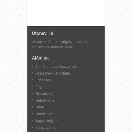
Utonev.hu
utónevek, érdekességek, tanácsok,
statisztikák, trendek, hírek
Ajánljuk
Amiről a nevek beszélnek
Családnév változtatás
Egészség
Egyéb
Gyerekszáj
Hétről-hétre
Hírek
Hírességek
Jogszabályok
Könyvajánló