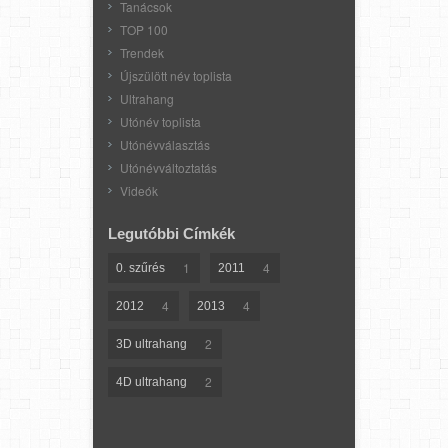
Tanácsok
TOP 100
Trendek
Újszülött név toplista
Ultrahang
Utónév toplista
Utónévválasztás
Utónévváltoztatás
Videók
Legutóbbi Címkék
1
4
0. szűrés
2011
4
4
2012
2013
2
3D ultrahang
2
4D ultrahang