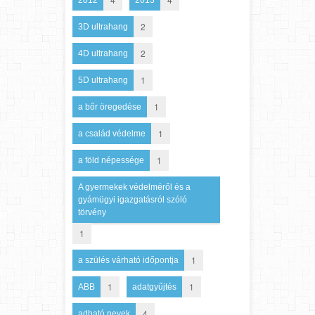
2
3D ultrahang
2
4D ultrahang
1
5D ultrahang
1
a bőr öregedése
1
a család védelme
1
a föld népessége
A gyermekek védelméről és a
gyámügyi igazgatásról szóló
törvény
1
1
a szülés várható időpontja
1
1
ABB
adatgyűjtés
4
adható nevek