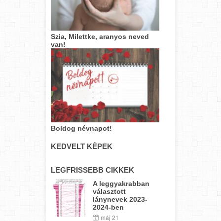
Szia, Milettke, aranyos neved
van!
Boldog névnapot!
KEDVELT KÉPEK
LEGFRISSEBB CIKKEK
A leggyakrabban
választott
lánynevek 2023-
2024-ben
máj 21