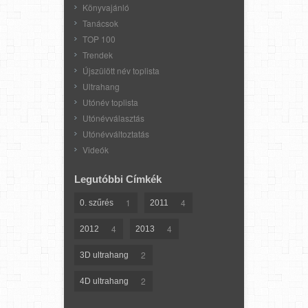
Könyvajánló
Tanácsok
TOP 100
Trendek
Újszülött név toplista
Ultrahang
Utónév toplista
Utónévválasztás
Utónévváltoztatás
Videók
Legutóbbi Címkék
1
4
0. szűrés
2011
4
4
2012
2013
2
3D ultrahang
2
4D ultrahang