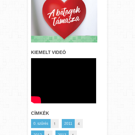
KIEMELT VIDEÓ
CÍMKÉK
1
4
0. szűrés
2011
4
4
2012
2013