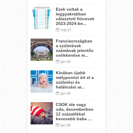
Ezek voltak a
leggyakrabban
választott fiúnevek
2023-2024-be...
máj 21
Franciaországban
a születések
számának jelentős
csökkenése m...
jan 30
Kínában újabb
mélypontot ért el a
születési és
halálozási ar...
jan 30
CSOK ide vagy
oda, decemberben
12 százalékkal
kevesebb baba ...
jan 29