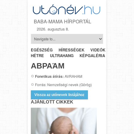
BABA-MAMA HÍRPORTÁL
2026. augusztus 8.
EGÉSZSÉG
HÍRESSÉGEK
VIDEÓK
HÉTRŐL-
HÉTRE
ULTRAHANG
KÉPGALÉRIA
SZÜLÉSZET
ΑΒΡΑΆΜ
Fonetikus átírás:
AVRAHAM
Forrás: Nemzetiségi nevek (Görög)
Vissza az utónevek listájához
AJÁNLOTT CIKKEK