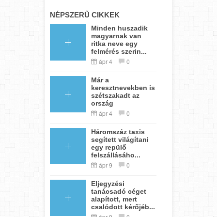
NÉPSZERŰ CIKKEK
Minden huszadik
magyarnak van
ritka neve egy
felmérés szerin...
ápr 4
0
Már a
keresztnevekben is
szétszakadt az
ország
ápr 4
0
Háromszáz taxis
segített világítani
egy repülő
felszállásáho...
ápr 9
0
Eljegyzési
tanácsadó céget
alapított, mert
csalódott kérőjéb...
ápr 9
0