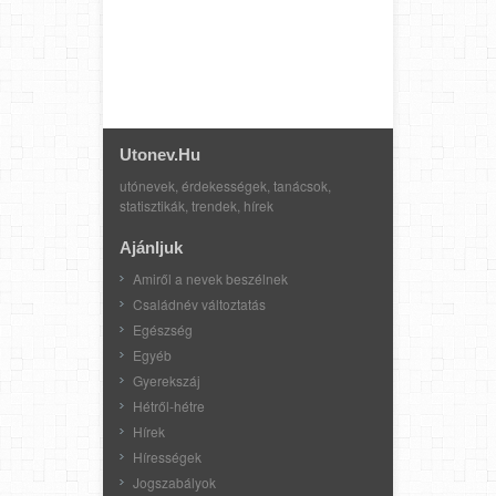
Utonev.hu
utónevek, érdekességek, tanácsok,
statisztikák, trendek, hírek
Ajánljuk
Amiről a nevek beszélnek
Családnév változtatás
Egészség
Egyéb
Gyerekszáj
Hétről-hétre
Hírek
Hírességek
Jogszabályok