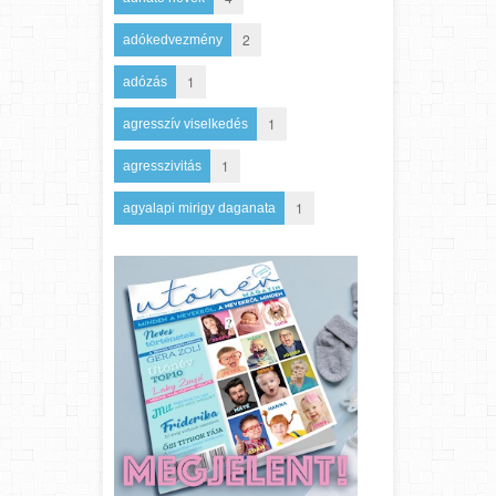
2
adókedvezmény
1
adózás
1
agresszív viselkedés
1
agresszivitás
1
agyalapi mirigy daganata