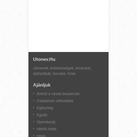
Utonev.hu
utónevek, érdekességek, tanácsok,
statisztikák, trendek, hírek
Ajánljuk
Amiről a nevek beszélnek
Családnév változtatás
Egészség
Egyéb
Gyerekszáj
Hétről-hétre
Hírek