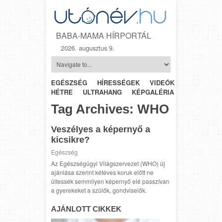
BABA-MAMA HÍRPORTÁL
2026. augusztus 9.
EGÉSZSÉG
HÍRESSÉGEK
VIDEÓK
HÉTRŐL-
HÉTRE
ULTRAHANG
KÉPGALÉRIA
SZÜLÉSZET
Tag Archives:
WHO
Veszélyes a képernyő a
kicsikre?
Egészség
Az Egészségügyi Világszervezet (WHO) új
ajánlása szerint kétéves koruk előtt ne
ültessék semmilyen képernyő elé passzívan
a gyerekeket a szülők, gondviselők.
AJÁNLOTT CIKKEK