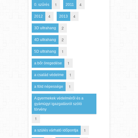
1
4
0. szűrés
2011
4
4
2012
2013
2
3D ultrahang
2
4D ultrahang
1
5D ultrahang
1
a bőr öregedése
1
a család védelme
1
a föld népessége
A gyermekek védelméről és a
gyámügyi igazgatásról szóló
törvény
1
1
a szülés várható időpontja