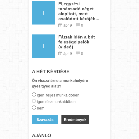
Eljegyzési
tanácsadó céget
alapított, mert
csalódott kérőjéb...
ápr 9
0
Fáztak idén a brit
feleségcipelők
(videó)
ápr 9
0
A HÉT KÉRDÉSE
Ön visszatérne a munkahelyére
gyes/gyed alatt?
igen, teljes munkaidőben
igen részmunkaidőben
nem
Eredmények
AJÁNLÓ