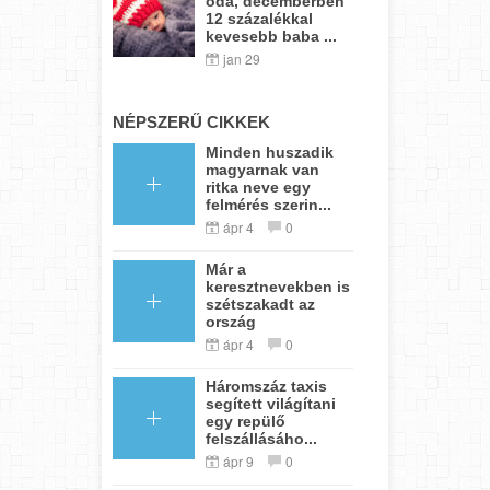
oda, decemberben
12 százalékkal
kevesebb baba ...
jan 29
NÉPSZERŰ CIKKEK
Minden huszadik
magyarnak van
ritka neve egy
felmérés szerin...
ápr 4
0
Már a
keresztnevekben is
szétszakadt az
ország
ápr 4
0
Háromszáz taxis
segített világítani
egy repülő
felszállásáho...
ápr 9
0