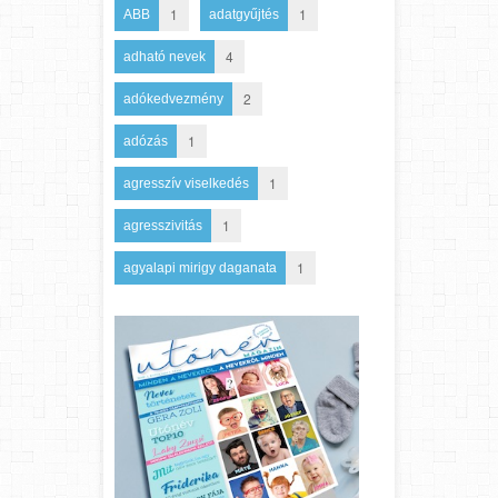
1
1
ABB
adatgyűjtés
4
adható nevek
2
adókedvezmény
1
adózás
1
agresszív viselkedés
1
agresszivitás
1
agyalapi mirigy daganata