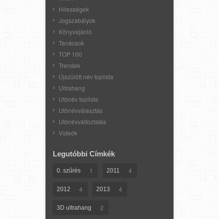
Hírességek
Jogszabályok
Könyvajánló
Tanácsok
TOP 100
Trendek
Újszülött név toplista
Ultrahang
Utónév toplista
Utónévválasztás
Utónévváltoztatás
Videók
Legutóbbi Címkék
1
4
0. szűrés
2011
4
4
2012
2013
2
3D ultrahang