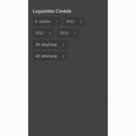
Legutóbbi Címkék
1
4
0. szűrés
2011
4
4
2012
2013
2
3D ultrahang
2
4D ultrahang