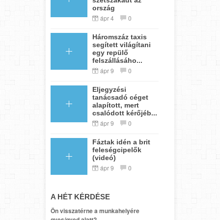
ország
ápr 4
0
Háromszáz taxis
segített világítani
egy repülő
felszállásáho...
ápr 9
0
Eljegyzési
tanácsadó céget
alapított, mert
csalódott kérőjéb...
ápr 9
0
Fáztak idén a brit
feleségcipelők
(videó)
ápr 9
0
A HÉT KÉRDÉSE
Ön visszatérne a munkahelyére
gyes/gyed alatt?