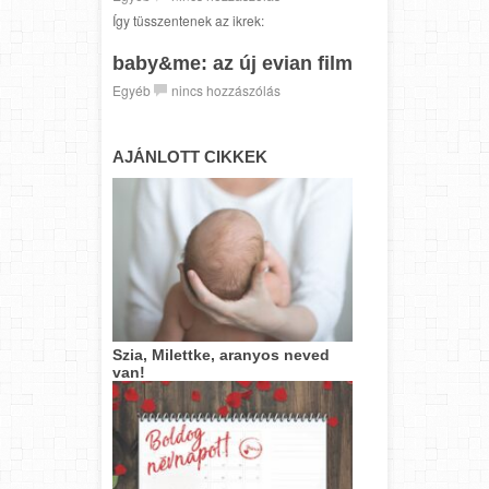
Így tüsszentenek az ikrek:
baby&me: az új evian film
Egyéb
nincs hozzászólás
AJÁNLOTT CIKKEK
Szia, Milettke, aranyos neved
van!