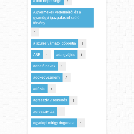
1
a föld népessége
A gyermekek védelméről és a
gyámügyi igazgatásról szóló
törvény
1
1
a szülés várható időpontja
1
1
ABB
adatgyűjtés
4
adható nevek
2
adókedvezmény
1
adózás
1
agresszív viselkedés
1
agresszivitás
1
agyalapi mirigy daganata