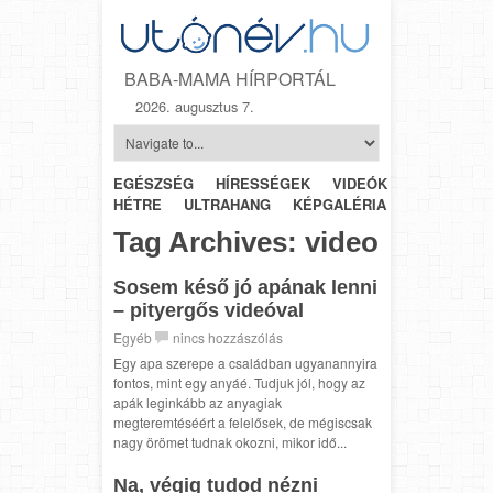
BABA-MAMA HÍRPORTÁL
2026. augusztus 7.
EGÉSZSÉG
HÍRESSÉGEK
VIDEÓK
HÉTRŐL-
HÉTRE
ULTRAHANG
KÉPGALÉRIA
SZÜLÉSZET
Tag Archives:
video
Sosem késő jó apának lenni
– pityergős videóval
Egyéb
nincs hozzászólás
Egy apa szerepe a családban ugyanannyira
fontos, mint egy anyáé. Tudjuk jól, hogy az
apák leginkább az anyagiak
megteremtéséért a felelősek, de mégiscsak
nagy örömet tudnak okozni, mikor idő...
Na, végig tudod nézni