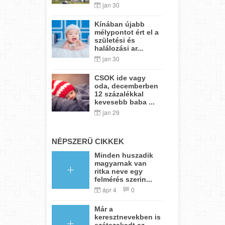
jan 30
Kínában újabb
mélypontot ért el a
születési és
halálozási ar...
jan 30
CSOK ide vagy
oda, decemberben
12 százalékkal
kevesebb baba ...
jan 29
NÉPSZERŰ CIKKEK
Minden huszadik
magyarnak van
ritka neve egy
felmérés szerin...
ápr 4
0
Már a
keresztnevekben is
szétszakadt az