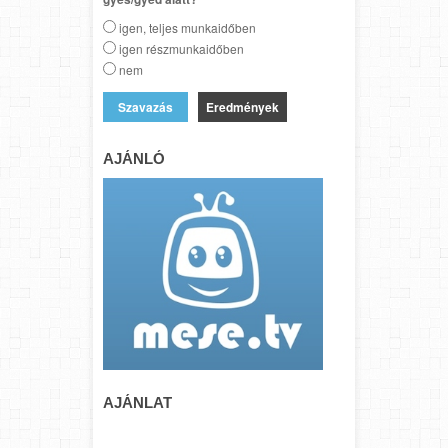
igen, teljes munkaidőben
igen részmunkaidőben
nem
Eredmények
AJÁNLÓ
AJÁNLAT