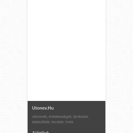
Utonev.hu
utónevek, érdekességek, tanácsok,
statisztikák, trendek, hírek
Ajánljuk