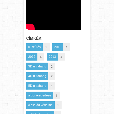
CÍMKÉK
1
4
0. szűrés
2011
4
4
2012
2013
2
3D ultrahang
2
4D ultrahang
1
5D ultrahang
1
a bőr öregedése
1
a család védelme