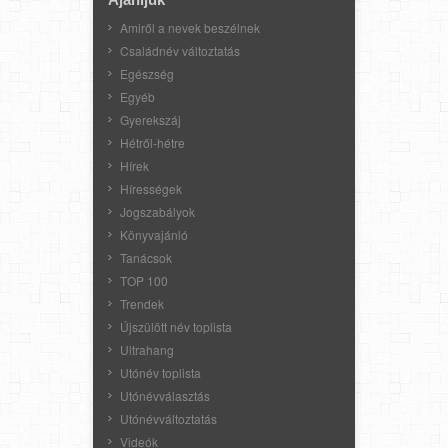
Amiről a nevek beszélnek
Családnév változtatás
Egészség
Egyéb
Gyerekszáj
Hétről-hétre
Hírek
Hírességek
Jogszabályok
Könyvajánló
Tanácsok
TOP 100
Trendek
Újszülött név toplista
Ultrahang
Utónév toplista
Utónévválasztás
Utónévváltoztatás
Videók