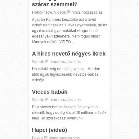
száraz szemmel?
Hétről-hétre
,
Videók
nincs hozzászólás
A japán Pampers készítette ezt a rövid
videót nemcsak az 1. éves gyermekek, de az
egy éve első gyermeküket világra hozó
édesanyák tiszteletére. Nem fogod kibírni
könnyek nélkül! VIDEÓ...
A híres nevető négyes ikrek
Videók
nincs hozzászólás
Ha valaki még nem látta volna… Minden
idők egyik legviccesebb nevetős-babás
videója!
Vicces babák
Videók
nincs hozzászólás
Ez a vicces-babás összeállítás olyan jól
sikerült, hogy eddig közel 28 millióan nézték
meg. Jó szórakozást kívánunk!
Hapci (videó)
Egyéb
nincs hozzászólás