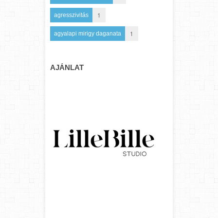
1
agresszivitás
1
agyalapi mirigy daganata
AJÁNLAT