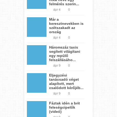
felmérés szerin...
ápr 4
0
Már a
keresztnevekben is
szétszakadt az
ország
ápr 4
0
Háromszáz taxis
segített világítani
egy repülő
felszállásáho...
ápr 9
0
Eljegyzési
tanácsadó céget
alapított, mert
csalódott kérőjéb...
ápr 9
0
Fáztak idén a brit
feleségcipelők
(videó)
ápr 9
0