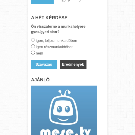
A HÉT KÉRDÉSE
Ön visszatérne a munkahelyére
gyes/gyed alatt?
igen, teljes munkaidőben
igen részmunkaidőben
nem
Eredmények
AJÁNLÓ