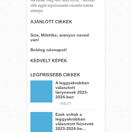
idők egyik legviccesebb nevetős-babás
videója!
AJÁNLOTT CIKKEK
Szia, Milettke, aranyos neved
van!
Boldog névnapot!
KEDVELT KÉPEK
LEGFRISSEBB CIKKEK
A leggyakrabban
választott
lánynevek 2023-
2024-ben
máj 21
Ezek voltak a
leggyakrabban
választott fiúnevek
2023-2024-be...