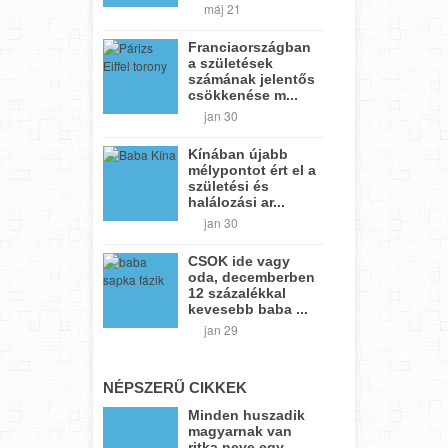
máj 21
Franciaországban
a születések
számának jelentős
csökkenése m...
jan 30
Kínában újabb
mélypontot ért el a
születési és
halálozási ar...
jan 30
CSOK ide vagy
oda, decemberben
12 százalékkal
kevesebb baba ...
jan 29
NÉPSZERŰ CIKKEK
Minden huszadik
magyarnak van
ritka neve egy