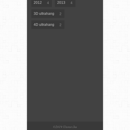
4
4
2012
2013
2
3D ultrahang
2
4D ultrahang
©2019 Utonev.hu