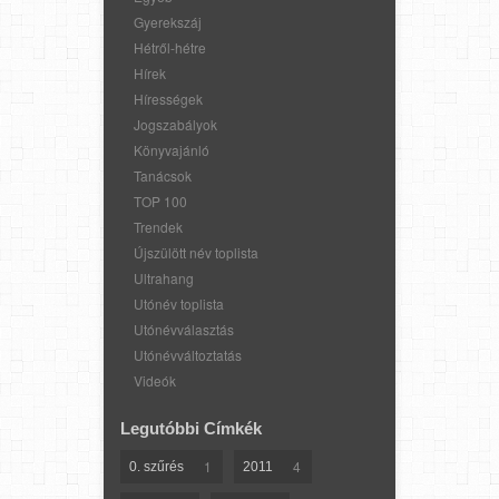
Gyerekszáj
Hétről-hétre
Hírek
Hírességek
Jogszabályok
Könyvajánló
Tanácsok
TOP 100
Trendek
Újszülött név toplista
Ultrahang
Utónév toplista
Utónévválasztás
Utónévváltoztatás
Videók
Legutóbbi Címkék
1
4
0. szűrés
2011