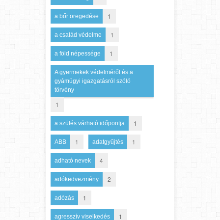
1
a bőr öregedése
1
a család védelme
1
a föld népessége
A gyermekek védelméről és a
gyámügyi igazgatásról szóló
törvény
1
1
a szülés várható időpontja
1
1
ABB
adatgyűjtés
4
adható nevek
2
adókedvezmény
1
adózás
1
agresszív viselkedés