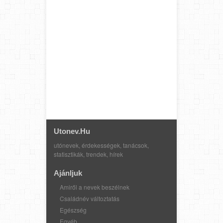
Utonev.hu
utónevek, érdekességek, tanácsok,
statisztikák, trendek, hírek
Ajánljuk
Amiről a nevek beszélnek
Családnév változtatás
Egészség
Egyéb