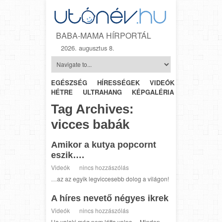
BABA-MAMA HÍRPORTÁL
2026. augusztus 8.
EGÉSZSÉG
HÍRESSÉGEK
VIDEÓK
HÉTRŐL-
HÉTRE
ULTRAHANG
KÉPGALÉRIA
SZÜLÉSZET
Tag Archives:
vicces babák
Amikor a kutya popcornt
eszik….
Videók
nincs hozzászólás
…az az egyik legviccesebb dolog a világon!
A híres nevető négyes ikrek
Videók
nincs hozzászólás
Ha valaki még nem látta volna… Minden