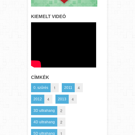
KIEMELT VIDEÓ
CÍMKÉK
1
4
0. szűrés
2011
4
4
2012
2013
2
3D ultrahang
2
4D ultrahang
1
5D ultrahang