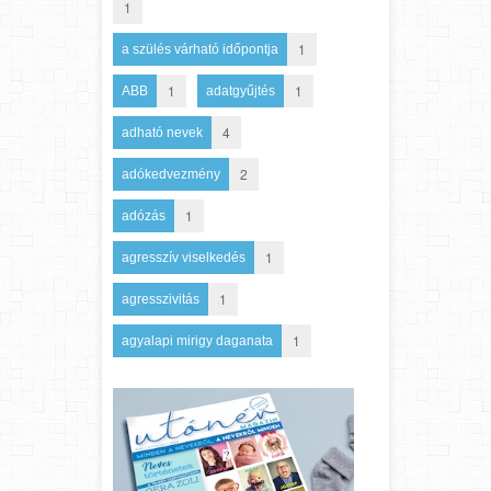
1
1
a szülés várható időpontja
1
1
ABB
adatgyűjtés
4
adható nevek
2
adókedvezmény
1
adózás
1
agresszív viselkedés
1
agresszivitás
1
agyalapi mirigy daganata