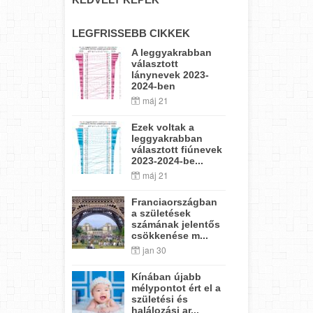
LEGFRISSEBB CIKKEK
A leggyakrabban
választott
lánynevek 2023-
2024-ben
máj 21
Ezek voltak a
leggyakrabban
választott fiúnevek
2023-2024-be...
máj 21
Franciaországban
a születések
számának jelentős
csökkenése m...
jan 30
Kínában újabb
mélypontot ért el a
születési és
halálozási ar...