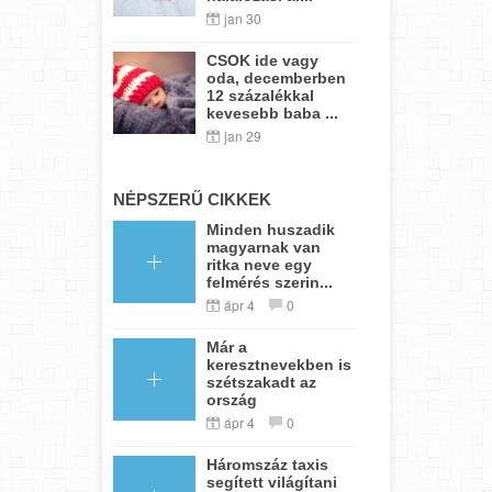
jan 30
CSOK ide vagy
oda, decemberben
12 százalékkal
kevesebb baba ...
jan 29
NÉPSZERŰ CIKKEK
Minden huszadik
magyarnak van
ritka neve egy
felmérés szerin...
ápr 4
0
Már a
keresztnevekben is
szétszakadt az
ország
ápr 4
0
Háromszáz taxis
segített világítani