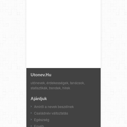
Utonev.hu
utónevek, érdekességek, tanácsok,
statisztikák, trendek, hírek
Ajánljuk
Amiről a nevek beszélnek
Családnév változtatás
Egészség
Egyéb