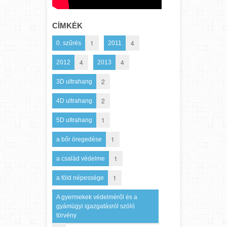
CÍMKÉK
1
4
0. szűrés
2011
4
4
2012
2013
2
3D ultrahang
2
4D ultrahang
1
5D ultrahang
1
a bőr öregedése
1
a család védelme
1
a föld népessége
A gyermekek védelméről és a
gyámügyi igazgatásról szóló
törvény