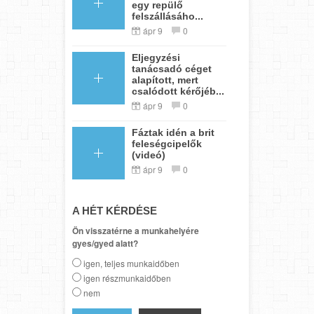
egy repülő
felszállásáho...
ápr 9
0
Eljegyzési
tanácsadó céget
alapított, mert
csalódott kérőjéb...
ápr 9
0
Fáztak idén a brit
feleségcipelők
(videó)
ápr 9
0
A HÉT KÉRDÉSE
Ön visszatérne a munkahelyére
gyes/gyed alatt?
igen, teljes munkaidőben
igen részmunkaidőben
nem