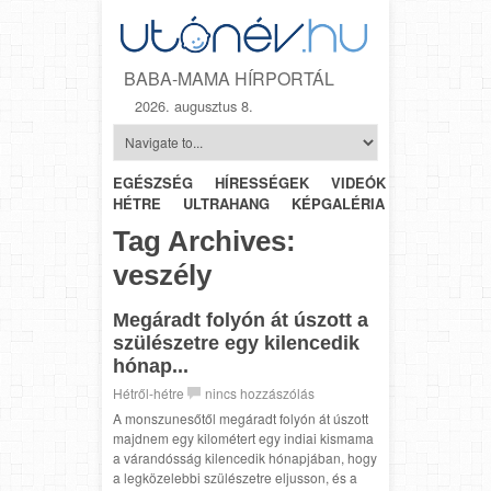
BABA-MAMA HÍRPORTÁL
2026. augusztus 8.
EGÉSZSÉG
HÍRESSÉGEK
VIDEÓK
HÉTRŐL-
HÉTRE
ULTRAHANG
KÉPGALÉRIA
SZÜLÉSZET
Tag Archives:
veszély
Megáradt folyón át úszott a
szülészetre egy kilencedik
hónap...
Hétről-hétre
nincs hozzászólás
A monszunesőtől megáradt folyón át úszott
majdnem egy kilométert egy indiai kismama
a várandósság kilencedik hónapjában, hogy
a legközelebbi szülészetre eljusson, és a