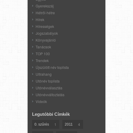
Gyerekszáj
Hétről-hétre
Hírek
Hírességek
Jogszabályok
Könyvajánló
Tanácsok
TOP 100
Trendek
Újszülött név toplista
Ultrahang
Utónév toplista
Utónévválasztás
Utónévváltoztatás
Videók
Legutóbbi Címkék
1
4
0. szűrés
2011