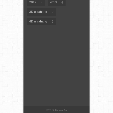
4
4
2012
2013
2
3D ultrahang
2
4D ultrahang
©2019 Utonev.hu