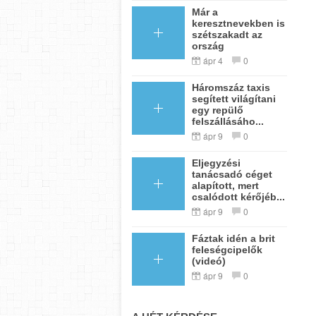
Már a
keresztnevekben is
szétszakadt az
ország
ápr 4
0
Háromszáz taxis
segített világítani
egy repülő
felszállásáho...
ápr 9
0
Eljegyzési
tanácsadó céget
alapított, mert
csalódott kérőjéb...
ápr 9
0
Fáztak idén a brit
feleségcipelők
(videó)
ápr 9
0