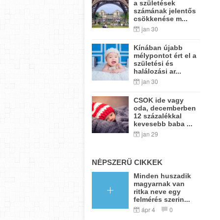
a születések
számának jelentős
csökkenése m...
jan 30
Kínában újabb
mélypontot ért el a
születési és
halálozási ar...
jan 30
CSOK ide vagy
oda, decemberben
12 százalékkal
kevesebb baba ...
jan 29
NÉPSZERŰ CIKKEK
Minden huszadik
magyarnak van
ritka neve egy
felmérés szerin...
ápr 4
0