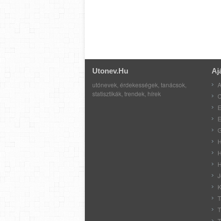
Utonev.hu
Aj
utónevek, érdekességek, tanácsok,
A
statisztikák, trendek, hírek
C
E
E
G
H
H
H
J
K
T
T
T