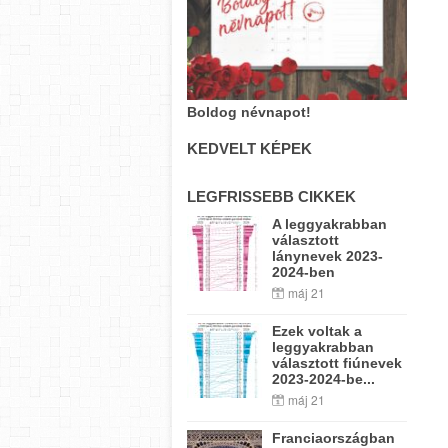
Boldog névnapot!
KEDVELT KÉPEK
LEGFRISSEBB CIKKEK
A leggyakrabban
választott
lánynevek 2023-
2024-ben
máj 21
Ezek voltak a
leggyakrabban
választott fiúnevek
2023-2024-be...
máj 21
Franciaországban