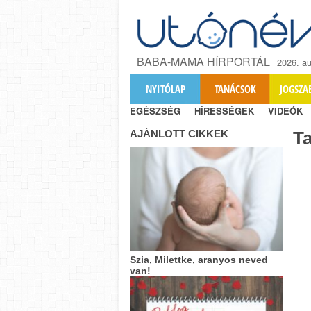
BABA-MAMA HÍRPORTÁL
2026. au
NYITÓLAP
TANÁCSOK
JOGSZA
EGÉSZSÉG
HÍRESSÉGEK
VIDEÓK
AJÁNLOTT CIKKEK
T
Szia, Milettke, aranyos neved
van!