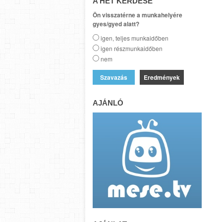
A HÉT KÉRDÉSE
Ön visszatérne a munkahelyére
gyes/gyed alatt?
igen, teljes munkaidőben
igen részmunkaidőben
nem
Eredmények
AJÁNLÓ