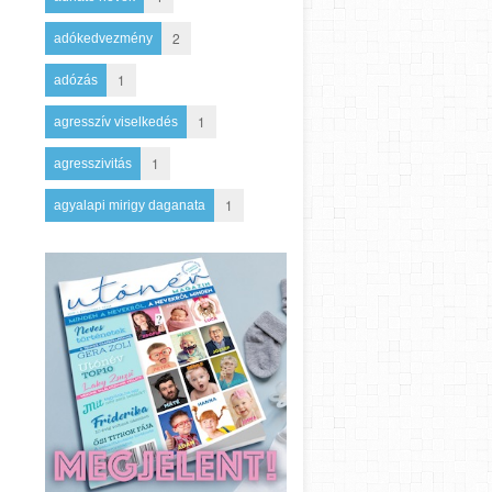
2
adókedvezmény
1
adózás
1
agresszív viselkedés
1
agresszivitás
1
agyalapi mirigy daganata