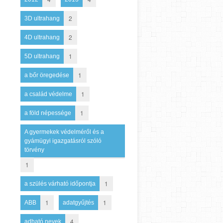
2
3D ultrahang
2
4D ultrahang
1
5D ultrahang
1
a bőr öregedése
1
a család védelme
1
a föld népessége
A gyermekek védelméről és a
gyámügyi igazgatásról szóló
törvény
1
1
a szülés várható időpontja
1
1
ABB
adatgyűjtés
4
adható nevek