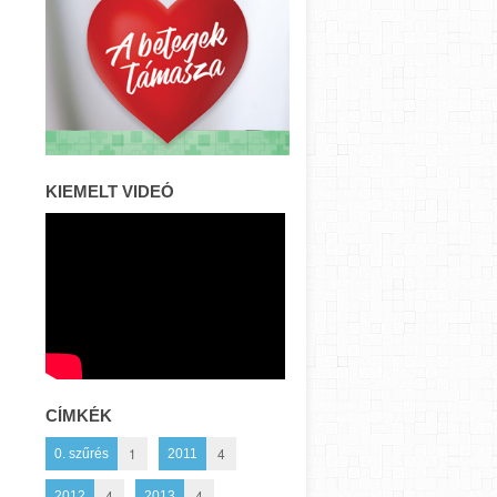
KIEMELT VIDEÓ
CÍMKÉK
1
4
0. szűrés
2011
4
4
2012
2013