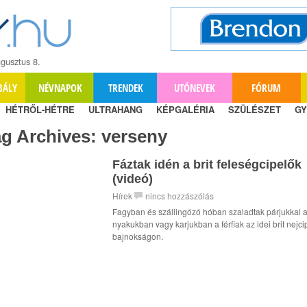
gusztus 8.
BÁLY
NÉVNAPOK
TRENDEK
UTÓNEVEK
FÓRUM
HÉTRŐL-HÉTRE
ULTRAHANG
KÉPGALÉRIA
SZÜLÉSZET
GY
ag Archives:
verseny
Fáztak idén a brit feleségcipelők
(videó)
Hírek
nincs hozzászólás
Fagyban és szállingózó hóban szaladtak párjukkal 
nyakukban vagy karjukban a férfiak az idei brit nejci
bajnokságon.