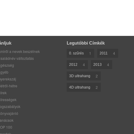
ánljuk
Legutóbbi Címkék
miről a nevek beszélnek
1
4
0. szűrés
2011
saládnév változtatás
4
4
gészség
2012
2013
gyéb
2
3D ultrahang
yerekszáj
étről-hétre
2
4D ultrahang
írek
írességek
ogszabályok
önyvajánló
anácsok
OP 100
rendek