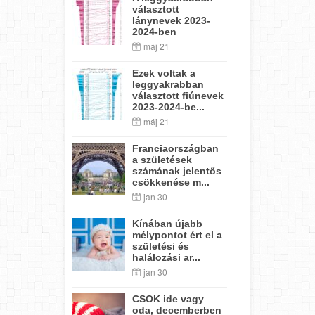
választott
lánynevek 2023-
2024-ben
máj 21
Ezek voltak a
leggyakrabban
választott fiúnevek
2023-2024-be...
máj 21
Franciaországban
a születések
számának jelentős
csökkenése m...
jan 30
Kínában újabb
mélypontot ért el a
születési és
halálozási ar...
jan 30
CSOK ide vagy
oda, decemberben