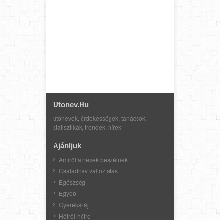
Utonev.hu
utónevek, érdekességek, tanácsok,
statisztikák, trendek, hírek
Ajánljuk
Amiről a nevek beszélnek
Családnév változtatás
Egészség
Egyéb
Gyerekszáj
Hétről-hétre