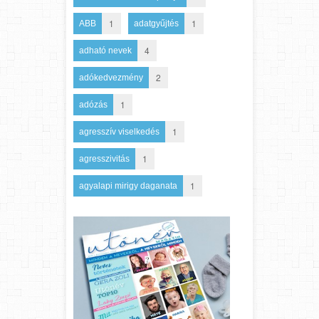
1
1
ABB
adatgyűjtés
4
adható nevek
2
adókedvezmény
1
adózás
1
agresszív viselkedés
1
agresszivitás
1
agyalapi mirigy daganata