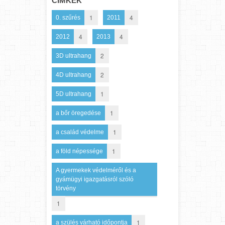
CÍMKÉK
1
4
0. szűrés
2011
4
4
2012
2013
2
3D ultrahang
2
4D ultrahang
1
5D ultrahang
1
a bőr öregedése
1
a család védelme
1
a föld népessége
A gyermekek védelméről és a
gyámügyi igazgatásról szóló
törvény
1
1
a szülés várható időpontja