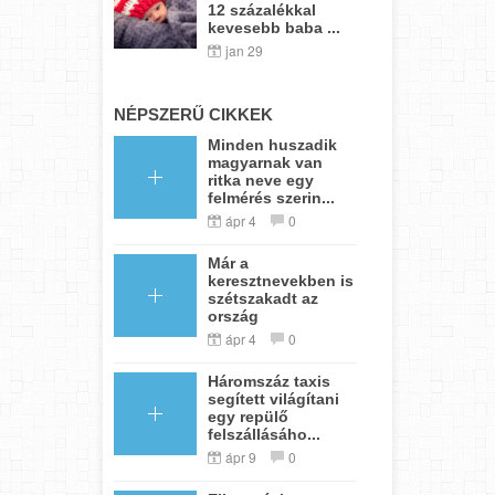
12 százalékkal
kevesebb baba ...
jan 29
NÉPSZERŰ CIKKEK
Minden huszadik
magyarnak van
ritka neve egy
felmérés szerin...
ápr 4
0
Már a
keresztnevekben is
szétszakadt az
ország
ápr 4
0
Háromszáz taxis
segített világítani
egy repülő
felszállásáho...
ápr 9
0