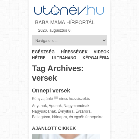
BABA-MAMA HÍRPORTÁL
2026. augusztus 6.
EGÉSZSÉG
HÍRESSÉGEK
VIDEÓK
HÉTRŐL-
HÉTRE
ULTRAHANG
KÉPGALÉRIA
SZÜLÉSZET
Tag Archives:
versek
Ünnepi versek
Könyvajánló
nincs hozzászólás
Anyunak, Apunak, Nagymamának,
Nagypapának, Évnyitóra, Évzáróra,
Ballagásra, Nőnapra, és egyéb ünnepekre
AJÁNLOTT CIKKEK