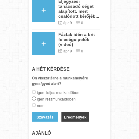
Eljegyzési
tanácsadó céget
alapított, mert
csalódott kérőjéb...
ápr 9
0
Fáztak idén a brit
feleségcipelők
(videó)
ápr 9
0
A HÉT KÉRDÉSE
Ön visszatérne a munkahelyére
gyes/gyed alatt?
igen, teljes munkaidőben
igen részmunkaidőben
nem
Eredmények
AJÁNLÓ