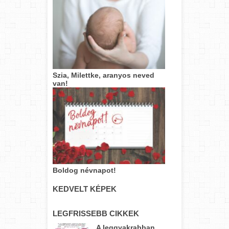
Szia, Milettke, aranyos neved
van!
Boldog névnapot!
KEDVELT KÉPEK
LEGFRISSEBB CIKKEK
A leggyakrabban