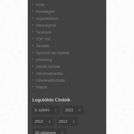
Hírek
Hírességek
Jogszabályok
Könyvajánló
Tanácsok
TOP 100
Trendek
Újszülött név toplista
Ultrahang
Utónév toplista
Utónévválasztás
Utónévváltoztatás
Videók
Legutóbbi Címkék
1
4
0. szűrés
2011
4
4
2012
2013
2
3D ultrahang