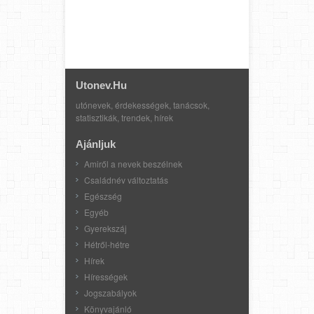
Utonev.hu
utónevek, érdekességek, tanácsok,
statisztikák, trendek, hírek
Ajánljuk
Amiről a nevek beszélnek
Családnév változtatás
Egészség
Egyéb
Gyerekszáj
Hétről-hétre
Hírek
Hírességek
Jogszabályok
Könyvajánló