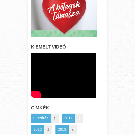
KIEMELT VIDEÓ
CÍMKÉK
1
4
0. szűrés
2011
4
4
2012
2013