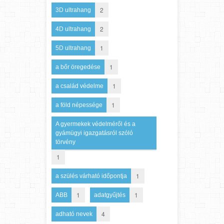
2
3D ultrahang
2
4D ultrahang
1
5D ultrahang
1
a bőr öregedése
1
a család védelme
1
a föld népessége
A gyermekek védelméről és a
gyámügyi igazgatásról szóló
törvény
1
1
a szülés várható időpontja
1
1
ABB
adatgyűjtés
4
adható nevek