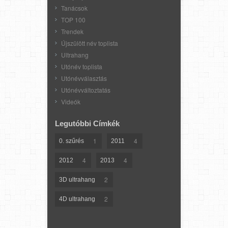
Tanácsok
TOP 100
Trendek
Újszülött név toplista
Ultrahang
Utónév toplista
Utónévválasztás
Utónévváltoztatás
Videók
Legutóbbi Címkék
1
4
0. szűrés
2011
4
4
2012
2013
2
3D ultrahang
2
4D ultrahang