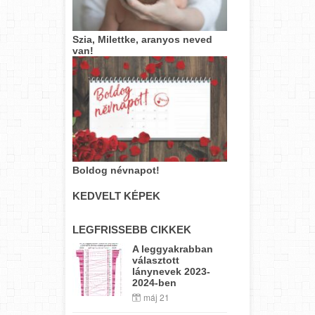
Szia, Milettke, aranyos neved
van!
Boldog névnapot!
KEDVELT KÉPEK
LEGFRISSEBB CIKKEK
A leggyakrabban
választott
lánynevek 2023-
2024-ben
máj 21