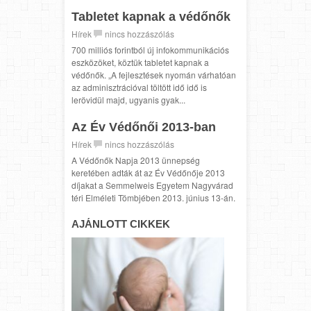
Tabletet kapnak a védőnők
Hírek
nincs hozzászólás
700 milliós forintból új infokommunikációs
eszközöket, köztük tabletet kapnak a
védőnők. „A fejlesztések nyomán várhatóan
az adminisztrációval töltött idő idő is
lerövidül majd, ugyanis gyak...
Az Év Védőnői 2013-ban
Hírek
nincs hozzászólás
A Védőnők Napja 2013 ünnepség
keretében adták át az Év Védőnője 2013
díjakat a Semmelweis Egyetem Nagyvárad
téri Elméleti Tömbjében 2013. június 13-án.
AJÁNLOTT CIKKEK