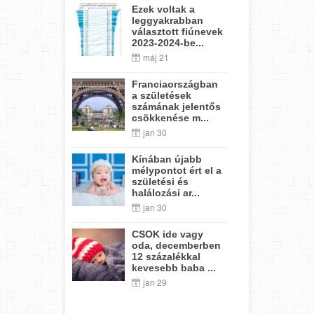
Ezek voltak a
leggyakrabban
választott fiúnevek
2023-2024-be...
máj 21
Franciaországban
a születések
számának jelentős
csökkenése m...
jan 30
Kínában újabb
mélypontot ért el a
születési és
halálozási ar...
jan 30
CSOK ide vagy
oda, decemberben
12 százalékkal
kevesebb baba ...
jan 29