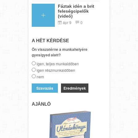
Fáztak idén a brit
feleségcipelők
(videó)
ápr 9
0
A HÉT KÉRDÉSE
Ön visszatérne a munkahelyére
gyes/gyed alatt?
igen, teljes munkaidőben
igen részmunkaidőben
nem
Eredmények
AJÁNLÓ