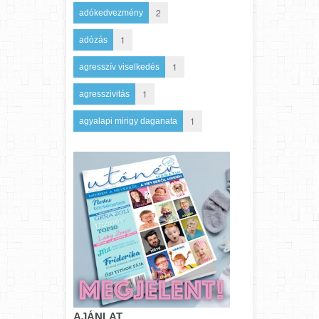
2
adókedvezmény
1
adózás
1
agresszív viselkedés
1
agresszivitás
1
agyalapi mirigy daganata
AJÁNLAT