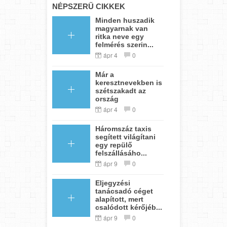
NÉPSZERŰ CIKKEK
Minden huszadik
magyarnak van
ritka neve egy
felmérés szerin...
ápr 4
0
Már a
keresztnevekben is
szétszakadt az
ország
ápr 4
0
Háromszáz taxis
segített világítani
egy repülő
felszállásáho...
ápr 9
0
Eljegyzési
tanácsadó céget
alapított, mert
csalódott kérőjéb...
ápr 9
0