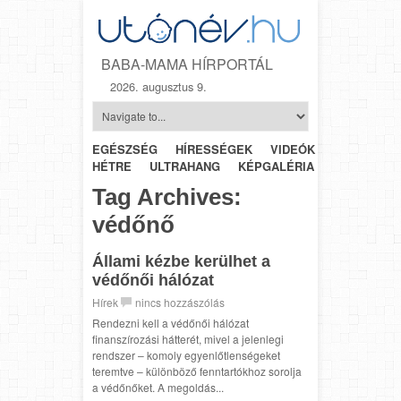
BABA-MAMA HÍRPORTÁL
2026. augusztus 9.
EGÉSZSÉG
HÍRESSÉGEK
VIDEÓK
HÉTRŐL-
HÉTRE
ULTRAHANG
KÉPGALÉRIA
SZÜLÉSZET
Tag Archives:
védőnő
Állami kézbe kerülhet a
védőnői hálózat
Hírek
nincs hozzászólás
Rendezni kell a védőnői hálózat
finanszírozási hátterét, mivel a jelenlegi
rendszer – komoly egyenlőtlenségeket
teremtve – különböző fenntartókhoz sorolja
a védőnőket. A megoldás...