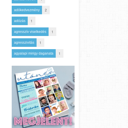
2
adókedvezmény
1
adózás
1
agresszív viselkedés
1
agresszivitás
1
agyalapi mirigy daganata