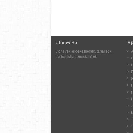
Utonev.hu
Aj
utónevek, érdekességek, tanácsok,
A
statisztikák, trendek, hírek
C
E
E
G
H
H
H
J
K
T
T
T