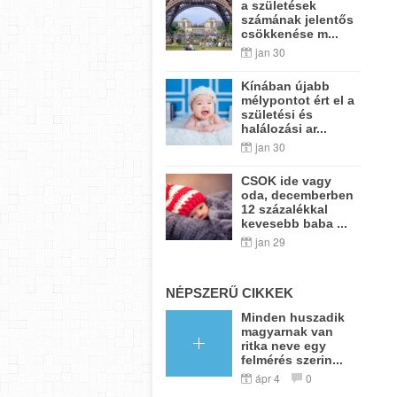
a születések
számának jelentős
csökkenése m...
jan 30
Kínában újabb
mélypontot ért el a
születési és
halálozási ar...
jan 30
CSOK ide vagy
oda, decemberben
12 százalékkal
kevesebb baba ...
jan 29
NÉPSZERŰ CIKKEK
Minden huszadik
magyarnak van
ritka neve egy
felmérés szerin...
ápr 4
0