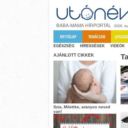
BABA-MAMA HÍRPORTÁL
2026. au
NYITÓLAP
TANÁCSOK
JOGSZA
EGÉSZSÉG
HÍRESSÉGEK
VIDEÓK
AJÁNLOTT CIKKEK
T
Szia, Milettke, aranyos neved
van!