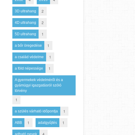
2
3D ultrahang
2
4D ultrahang
1
5D ultrahang
1
a bőr öregedése
1
a család védelme
1
a föld népessége
A gyermekek védelméről és a
gyámügyi igazgatásról szóló
törvény
1
1
a szülés várható időpontja
1
1
ABB
adatgyűjtés
4
adható nevek