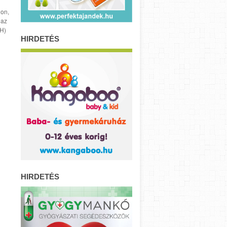
on,
 az
SH)
HIRDETÉS
HIRDETÉS