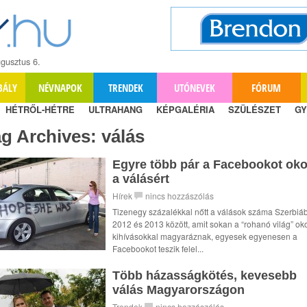
gusztus 6.
BÁLY
NÉVNAPOK
TRENDEK
UTÓNEVEK
FÓRUM
HÉTRŐL-HÉTRE
ULTRAHANG
KÉPGALÉRIA
SZÜLÉSZET
GY
ag Archives:
válás
Egyre több pár a Facebookot oko
a válásért
Hírek
nincs hozzászólás
Tizenegy százalékkal nőtt a válások száma Szerbiá
2012 és 2013 között, amit sokan a “rohanó világ” ok
kihívásokkal magyaráznak, egyesek egyenesen a
Facebookot teszik felel...
Több házasságkötés, kevesebb
válás Magyarországon
Trendek
nincs hozzászólás