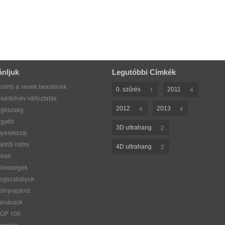
ánljuk
Legutóbbi Címkék
miről a nevek beszélnek
1
4
0. szűrés
2011
saládnév változtatás
4
4
gészség
2012
2013
gyéb
2
3D ultrahang
yerekszáj
étről-hétre
2
4D ultrahang
írek
írességek
ogszabályok
önyvajánló
anácsok
OP 100
rendek