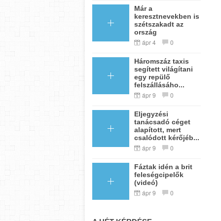
Már a
keresztnevekben is
szétszakadt az
ország
ápr 4
0
Háromszáz taxis
segített világítani
egy repülő
felszállásáho...
ápr 9
0
Eljegyzési
tanácsadó céget
alapított, mert
csalódott kérőjéb...
ápr 9
0
Fáztak idén a brit
feleségcipelők
(videó)
ápr 9
0