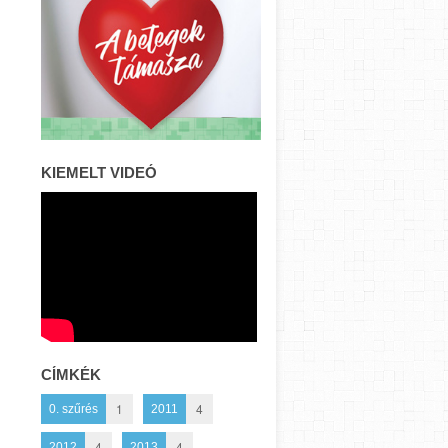
KIEMELT VIDEÓ
CÍMKÉK
1
4
0. szűrés
2011
4
4
2012
2013