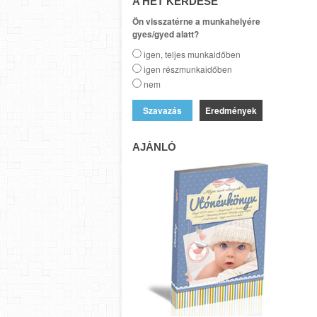
A HÉT KÉRDÉSE
Ön visszatérne a munkahelyére
gyes/gyed alatt?
igen, teljes munkaidőben
igen részmunkaidőben
nem
Eredmények
AJÁNLÓ