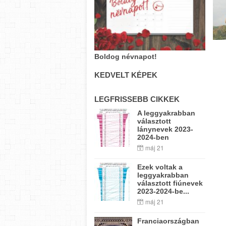
Boldog névnapot!
KEDVELT KÉPEK
LEGFRISSEBB CIKKEK
A leggyakrabban
választott
lánynevek 2023-
2024-ben
máj 21
Ezek voltak a
leggyakrabban
választott fiúnevek
2023-2024-be...
máj 21
Franciaországban