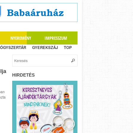
NYEREMÉNY
IMPRESSZUM
ÓGYSZERTÁR
GYEREKSZÁJ
TOP
lja
HIRDETÉS
ban
ozta