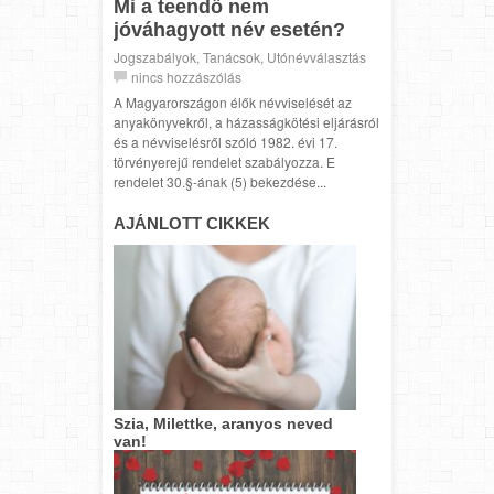
Mi a teendő nem
jóváhagyott név esetén?
Jogszabályok
,
Tanácsok
,
Utónévválasztás
nincs hozzászólás
A Magyarországon élők névviselését az
anyakönyvekről, a házasságkötési eljárásról
és a névviselésről szóló 1982. évi 17.
törvényerejű rendelet szabályozza. E
rendelet 30.§-ának (5) bekezdése...
AJÁNLOTT CIKKEK
Szia, Milettke, aranyos neved
van!