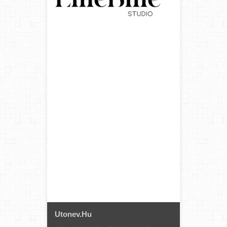
Utonev.hu