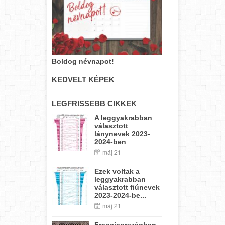
Boldog névnapot!
KEDVELT KÉPEK
LEGFRISSEBB CIKKEK
A leggyakrabban
választott
lánynevek 2023-
2024-ben
máj 21
Ezek voltak a
leggyakrabban
választott fiúnevek
2023-2024-be...
máj 21
Franciaországban