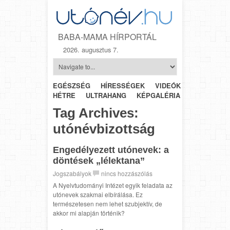
BABA-MAMA HÍRPORTÁL
2026. augusztus 7.
EGÉSZSÉG
HÍRESSÉGEK
VIDEÓK
HÉTRŐL-
HÉTRE
ULTRAHANG
KÉPGALÉRIA
SZÜLÉSZET
Tag Archives:
utónévbizottság
Engedélyezett utónevek: a
döntések „lélektana”
Jogszabályok
nincs hozzászólás
A Nyelvtudományi Intézet egyik feladata az
utónevek szakmai elbírálása. Ez
természetesen nem lehet szubjektív, de
akkor mi alapján történik?