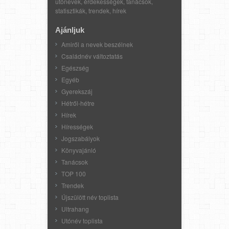
utónevek, érdekességek, tanácsok,
statisztikák, trendek, hírek
Ajánljuk
Amiről a nevek beszélnek
Családnév változtatás
Egészség
Egyéb
Gyerekszáj
Hétről-hétre
Hírek
Hírességek
Jogszabályok
Könyvajánló
Tanácsok
TOP 100
Trendek
Újszülött név toplista
Ultrahang
Utónév toplista