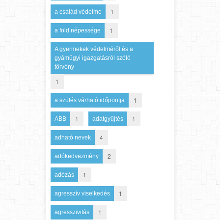
1
a család védelme
1
a föld népessége
A gyermekek védelméről és a
gyámügyi igazgatásról szóló
törvény
1
1
a szülés várható időpontja
1
1
ABB
adatgyűjtés
4
adható nevek
2
adókedvezmény
1
adózás
1
agresszív viselkedés
1
agresszivitás