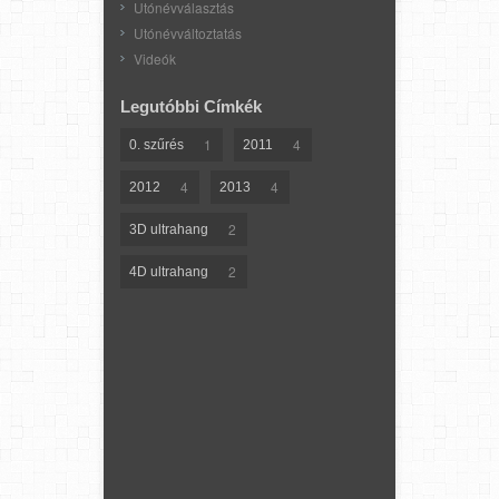
Utónévválasztás
Utónévváltoztatás
Videók
Legutóbbi Címkék
1
4
0. szűrés
2011
4
4
2012
2013
2
3D ultrahang
2
4D ultrahang