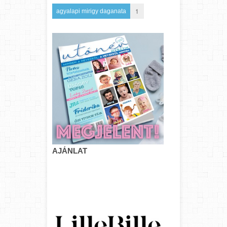
1
agyalapi mirigy daganata
AJÁNLAT