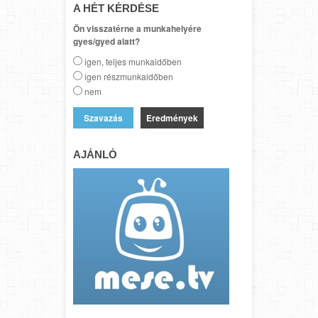
A HÉT KÉRDÉSE
Ön visszatérne a munkahelyére
gyes/gyed alatt?
igen, teljes munkaidőben
igen részmunkaidőben
nem
Eredmények
AJÁNLÓ