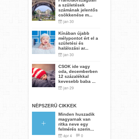
a születések
számának jelentős
csökkenése m...
jan 30
Kínában újabb
mélypontot ért el a
születési és
halálozási ar...
jan 30
CSOK ide vagy
oda, decemberben
12 százalékkal
kevesebb baba ...
jan 29
NÉPSZERŰ CIKKEK
Minden huszadik
magyarnak van
ritka neve egy
felmérés szerin...
ápr 4
0