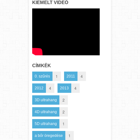
KIEMELT VIDEÓ
CÍMKÉK
1
4
0. szűrés
2011
4
4
2012
2013
2
3D ultrahang
2
4D ultrahang
1
5D ultrahang
1
a bőr öregedése