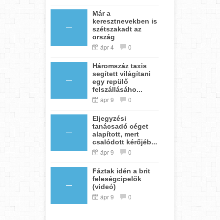
Már a
keresztnevekben is
szétszakadt az
ország
ápr 4
0
Háromszáz taxis
segített világítani
egy repülő
felszállásáho...
ápr 9
0
Eljegyzési
tanácsadó céget
alapított, mert
csalódott kérőjéb...
ápr 9
0
Fáztak idén a brit
feleségcipelők
(videó)
ápr 9
0