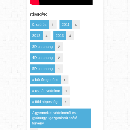
CÍMKÉK
1
4
0. szűrés
2011
4
4
2012
2013
2
3D ultrahang
2
4D ultrahang
1
5D ultrahang
1
a bőr öregedése
1
a család védelme
1
a föld népessége
A gyermekek védelméről és a
gyámügyi igazgatásról szóló
törvény