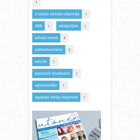
1
1
a szülés várható időpontja
1
1
ABB
adatgyűjtés
4
adható nevek
2
adókedvezmény
1
adózás
1
agresszív viselkedés
1
agresszivitás
1
agyalapi mirigy daganata