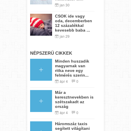
jan 30
CSOK ide vagy
oda, decemberben
12 százalékkal
kevesebb baba ...
jan 29
NÉPSZERŰ CIKKEK
Minden huszadik
magyarnak van
ritka neve egy
felmérés szerin...
ápr 4
0
Már a
keresztnevekben is
szétszakadt az
ország
ápr 4
0
Háromszáz taxis
segített világítani