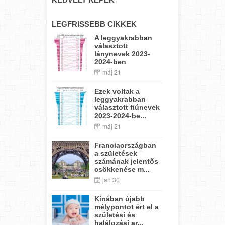
LEGFRISSEBB CIKKEK
A leggyakrabban
választott
lánynevek 2023-
2024-ben
máj 21
Ezek voltak a
leggyakrabban
választott fiúnevek
2023-2024-be...
máj 21
Franciaországban
a születések
számának jelentős
csökkenése m...
jan 30
Kínában újabb
mélypontot ért el a
születési és
halálozási ar...