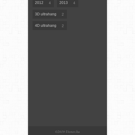
4
4
2012
2013
2
3D ultrahang
2
4D ultrahang
©2019 Utonev.hu