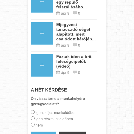
egy repülő
felszállásáho...
ápr 9
0
Eljegyzési
tanácsadó céget
alapított, mert
csalódott kérőjéb...
ápr 9
0
Fáztak idén a brit
feleségcipelők
(videó)
ápr 9
0
A HÉT KÉRDÉSE
Ön visszatérne a munkahelyére
gyes/gyed alatt?
igen, teljes munkaidőben
igen részmunkaidőben
nem