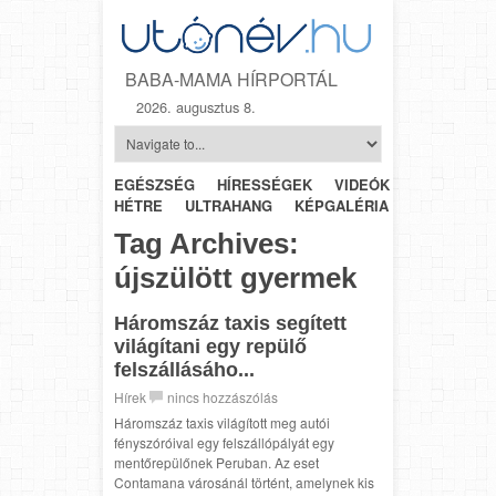
BABA-MAMA HÍRPORTÁL
2026. augusztus 8.
EGÉSZSÉG
HÍRESSÉGEK
VIDEÓK
HÉTRŐL-
HÉTRE
ULTRAHANG
KÉPGALÉRIA
SZÜLÉSZET
Tag Archives:
újszülött gyermek
Háromszáz taxis segített
világítani egy repülő
felszállásáho...
Hírek
nincs hozzászólás
Háromszáz taxis világított meg autói
fényszóróival egy felszállópályát egy
mentőrepülőnek Peruban. Az eset
Contamana városánál történt, amelynek kis