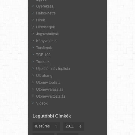
Gyerekszáj
Hétről-hétre
Hírek
Hírességek
Jogszabályok
Könyvajánló
Tanácsok
TOP 100
Trendek
Újszülött név toplista
Ultrahang
Utónév toplista
Utónévválasztás
Utónévváltoztatás
Videók
Legutóbbi Címkék
1
4
0. szűrés
2011