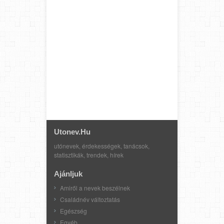
Utonev.hu
utónevek, érdekességek, tanácsok,
statisztikák, trendek, hírek
Ajánljuk
Amiről a nevek beszélnek
Családnév változtatás
Egészség
Egyéb