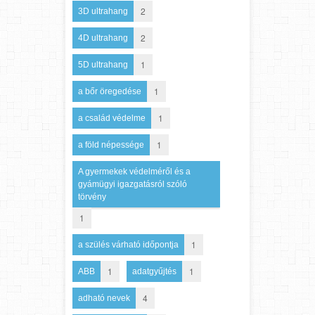
2
3D ultrahang
2
4D ultrahang
1
5D ultrahang
1
a bőr öregedése
1
a család védelme
1
a föld népessége
A gyermekek védelméről és a
gyámügyi igazgatásról szóló
törvény
1
1
a szülés várható időpontja
1
1
ABB
adatgyűjtés
4
adható nevek