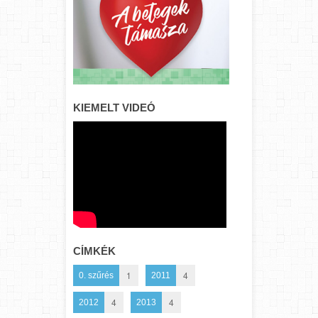
KIEMELT VIDEÓ
CÍMKÉK
1
4
0. szűrés
2011
4
4
2012
2013