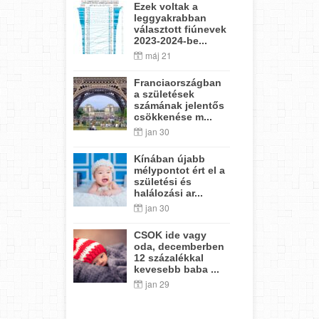
Ezek voltak a
leggyakrabban
választott fiúnevek
2023-2024-be...
máj 21
Franciaországban
a születések
számának jelentős
csökkenése m...
jan 30
Kínában újabb
mélypontot ért el a
születési és
halálozási ar...
jan 30
CSOK ide vagy
oda, decemberben
12 százalékkal
kevesebb baba ...
jan 29