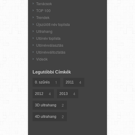
Tanácsok
TOP 100
Trendek
Újszülött név toplista
Ultrahang
Utónév toplista
Utónévválasztás
Utónévváltoztatás
Videók
Legutóbbi Címkék
1
4
0. szűrés
2011
4
4
2012
2013
2
3D ultrahang
2
4D ultrahang