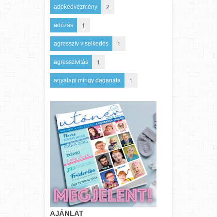
2
adókedvezmény
1
adózás
1
agresszív viselkedés
1
agresszivitás
1
agyalapi mirigy daganata
AJÁNLAT