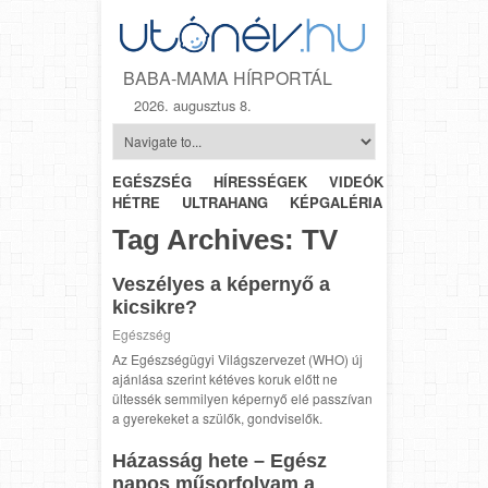
BABA-MAMA HÍRPORTÁL
2026. augusztus 8.
EGÉSZSÉG
HÍRESSÉGEK
VIDEÓK
HÉTRŐL-
HÉTRE
ULTRAHANG
KÉPGALÉRIA
SZÜLÉSZET
Tag Archives:
TV
Veszélyes a képernyő a
kicsikre?
Egészség
Az Egészségügyi Világszervezet (WHO) új
ajánlása szerint kétéves koruk előtt ne
ültessék semmilyen képernyő elé passzívan
a gyerekeket a szülők, gondviselők.
Házasság hete – Egész
napos műsorfolyam a