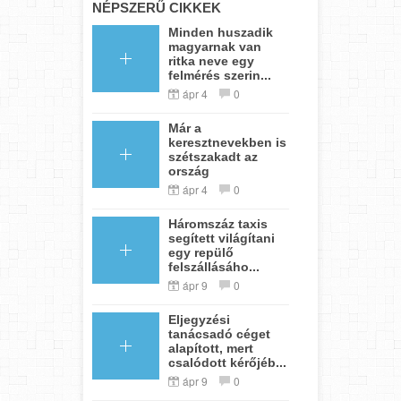
NÉPSZERŰ CIKKEK
Minden huszadik
magyarnak van
ritka neve egy
felmérés szerin...
ápr 4
0
Már a
keresztnevekben is
szétszakadt az
ország
ápr 4
0
Háromszáz taxis
segített világítani
egy repülő
felszállásáho...
ápr 9
0
Eljegyzési
tanácsadó céget
alapított, mert
csalódott kérőjéb...
ápr 9
0