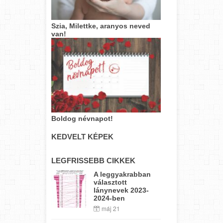
Szia, Milettke, aranyos neved
van!
Boldog névnapot!
KEDVELT KÉPEK
LEGFRISSEBB CIKKEK
A leggyakrabban
választott
lánynevek 2023-
2024-ben
máj 21