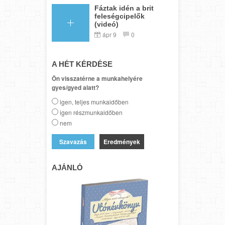
Fáztak idén a brit
feleségcipelők
(videó)
ápr 9
0
A HÉT KÉRDÉSE
Ön visszatérne a munkahelyére
gyes/gyed alatt?
igen, teljes munkaidőben
igen részmunkaidőben
nem
Eredmények
AJÁNLÓ