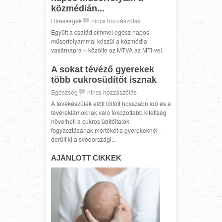
közmédián...
Hírességek
nincs hozzászólás
Együtt a család címmel egész napos
műsorfolyammal készül a közmédia
vasárnapra – közölte az MTVA az MTI-vel.
A sokat tévéző gyerekek
több cukrosüdítőt isznak
Egészség
nincs hozzászólás
A tévékészülék előtt töltött hosszabb idő és a
tévéreklámoknak való fokozottabb kitettség
növelheti a cukros üdítőitalok
fogyasztásának mértékét a gyerekeknél –
derült ki a svédországi...
AJÁNLOTT CIKKEK