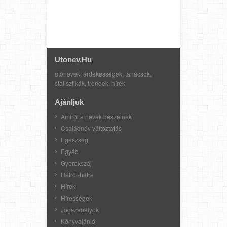
Utonev.hu
utónevek, érdekességek, tanácsok,
statisztikák, trendek, hírek
Ajánljuk
Amiről a nevek beszélnek
Családnév változtatás
Egészség
Egyéb
Gyerekszáj
Hétről-hétre
Hírek
Hírességek
Jogszabályok
Könyvajánló