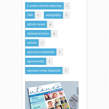
1
a szülés várható időpontja
1
1
ABB
adatgyűjtés
4
adható nevek
2
adókedvezmény
1
adózás
1
agresszív viselkedés
1
agresszivitás
1
agyalapi mirigy daganata