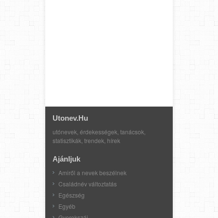
Utonev.hu
utónevek, érdekességek, tanácsok,
statisztikák, trendek, hírek
Ajánljuk
Amiről a nevek beszélnek
Családnév változtatás
Egészség
Egyéb
Gyerekszáj