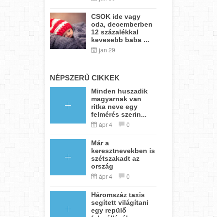
CSOK ide vagy
oda, decemberben
12 százalékkal
kevesebb baba ...
jan 29
NÉPSZERŰ CIKKEK
Minden huszadik
magyarnak van
ritka neve egy
felmérés szerin...
ápr 4
0
Már a
keresztnevekben is
szétszakadt az
ország
ápr 4
0
Háromszáz taxis
segített világítani
egy repülő