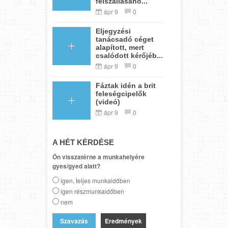
felszállásáho...
ápr 9
0
Eljegyzési
tanácsadó céget
alapított, mert
csalódott kérőjéb...
ápr 9
0
Fáztak idén a brit
feleségcipelők
(videó)
ápr 9
0
A HÉT KÉRDÉSE
Ön visszatérne a munkahelyére
gyes/gyed alatt?
igen, teljes munkaidőben
igen részmunkaidőben
nem
Eredmények