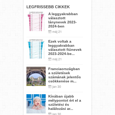
LEGFRISSEBB CIKKEK
A leggyakrabban
választott
lánynevek 2023-
2024-ben
máj 21
Ezek voltak a
leggyakrabban
választott fiúnevek
2023-2024-be...
máj 21
Franciaországban
a születések
számának jelentős
csökkenése m...
jan 30
Kínában újabb
mélypontot ért el a
születési és
halálozási ar...
jan 30