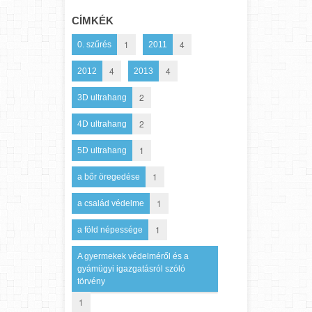
CÍMKÉK
1
4
0. szűrés
2011
4
4
2012
2013
2
3D ultrahang
2
4D ultrahang
1
5D ultrahang
1
a bőr öregedése
1
a család védelme
1
a föld népessége
A gyermekek védelméről és a
gyámügyi igazgatásról szóló
törvény
1