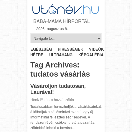
BABA-MAMA HÍRPORTÁL
2026. augusztus 8.
EGÉSZSÉG
HÍRESSÉGEK
VIDEÓK
HÉTRŐL-
HÉTRE
ULTRAHANG
KÉPGALÉRIA
SZÜLÉSZET
Tag Archives:
tudatos vásárlás
Vásároljon tudatosan,
Laurával!
Hírek
nincs hozzászólás
Tudatosabban tervezhetjük a vásárlásainkat,
átláthatjuk a költéseinket ezentúl egy új
informatikai fejlesztés segítségével. A
rendszer révén csökkenthető a pazarlás,
zöldebbé tehető a bevásá...