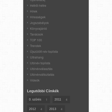
Hétről-hétre
Hírek
Hírességek
Jogszabályok
Könyvajánló
Tanácsok
TOP 100
Trendek
Újszülött név toplista
Ultrahang
Utónév toplista
Utónévválasztás
Utónévváltoztatás
Videók
Legutóbbi Címkék
1
4
0. szűrés
2011
4
4
2012
2013