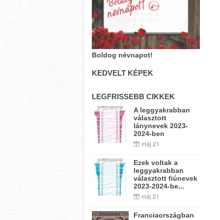
Boldog névnapot!
KEDVELT KÉPEK
LEGFRISSEBB CIKKEK
A leggyakrabban
választott
lánynevek 2023-
2024-ben
máj 21
Ezek voltak a
leggyakrabban
választott fiúnevek
2023-2024-be...
máj 21
Franciaországban