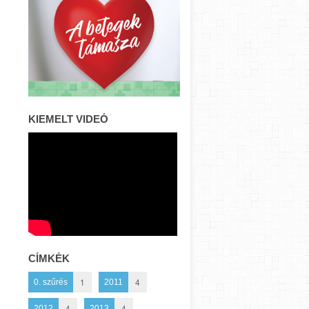
KIEMELT VIDEÓ
CÍMKÉK
1
4
0. szűrés
2011
4
4
2012
2013