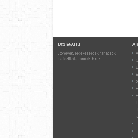
Utonev.hu
Aj
utónevek, érdekességek, tanácsok,
A
statisztikák, trendek, hírek
C
E
E
G
H
H
H
J
K
T
T
T