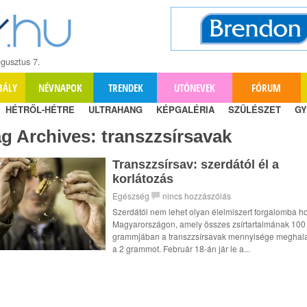
gusztus 7.
BÁLY
NÉVNAPOK
TRENDEK
UTÓNEVEK
FÓRUM
HÉTRŐL-HÉTRE
ULTRAHANG
KÉPGALÉRIA
SZÜLÉSZET
GY
ag Archives:
transzzsírsavak
Transzzsírsav: szerdától él a
korlátozás
Egészség
nincs hozzászólás
Szerdától nem lehet olyan élelmiszert forgalomba h
Magyarországon, amely összes zsírtartalmának 100
grammjában a transzzsírsavak mennyisége meghal
a 2 grammot. Február 18-án jár le a...