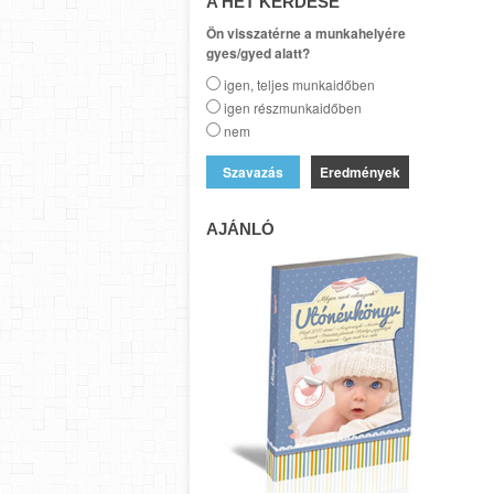
A HÉT KÉRDÉSE
Ön visszatérne a munkahelyére
gyes/gyed alatt?
igen, teljes munkaidőben
igen részmunkaidőben
nem
Eredmények
AJÁNLÓ