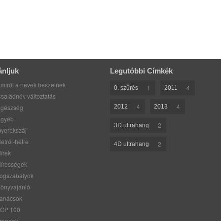
ánljuk
Legutóbbi Címkék
miről a nevek beszélnek
1
4
0. szűrés
2011
saládnév változtatás
4
4
gészség
2012
2013
gyéb
2
3D ultrahang
yerekszáj
étről-hétre
2
4D ultrahang
írek
írességek
ogszabályok
önyvajánló
anácsok
OP 100
rendek