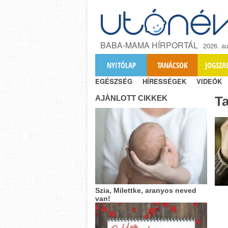
BABA-MAMA HÍRPORTÁL
2026. au
NYITÓLAP
TANÁCSOK
JOGSZA
EGÉSZSÉG
HÍRESSÉGEK
VIDEÓK
AJÁNLOTT CIKKEK
T
Szia, Milettke, aranyos neved
van!