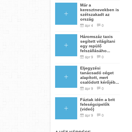
Már a
keresztnevekben is
szétszakadt az
ország
ápr 4
0
Háromszáz taxis
segített világítani
egy repülő
felszállásáho...
ápr 9
0
Eljegyzési
tanácsadó céget
alapított, mert
csalódott kérőjéb...
ápr 9
0
Fáztak idén a brit
feleségcipelők
(videó)
ápr 9
0