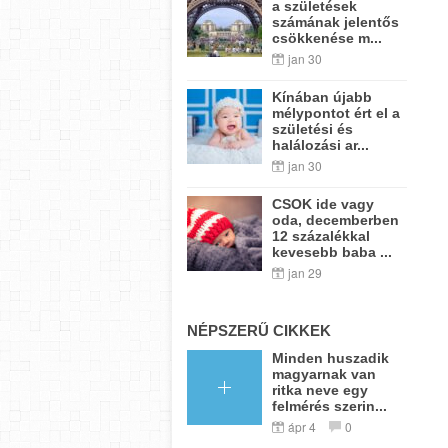
a születések
számának jelentős
csökkenése m...
jan 30
Kínában újabb
mélypontot ért el a
születési és
halálozási ar...
jan 30
CSOK ide vagy
oda, decemberben
12 százalékkal
kevesebb baba ...
jan 29
NÉPSZERŰ CIKKEK
Minden huszadik
magyarnak van
ritka neve egy
felmérés szerin...
ápr 4
0