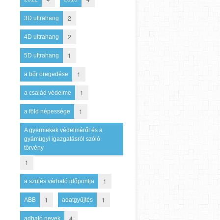
2
3D ultrahang
2
4D ultrahang
1
5D ultrahang
1
a bőr öregedése
1
a család védelme
1
a föld népessége
A gyermekek védelméről és a
gyámügyi igazgatásról szóló
törvény
1
1
a szülés várható időpontja
1
1
ABB
adatgyűjtés
4
adható nevek