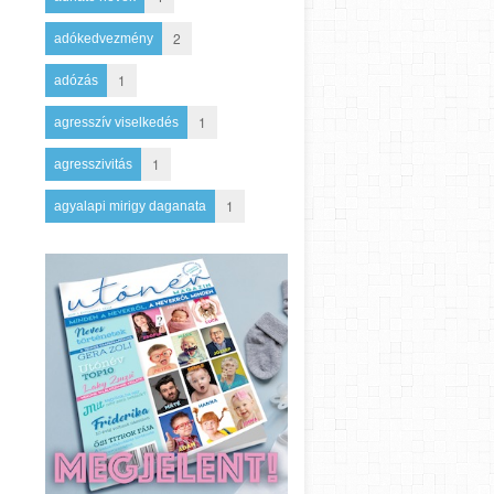
2
adókedvezmény
1
adózás
1
agresszív viselkedés
1
agresszivitás
1
agyalapi mirigy daganata