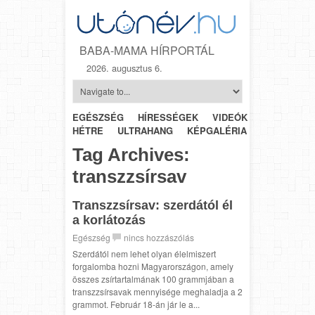
BABA-MAMA HÍRPORTÁL
2026. augusztus 6.
EGÉSZSÉG
HÍRESSÉGEK
VIDEÓK
HÉTRŐL-
HÉTRE
ULTRAHANG
KÉPGALÉRIA
SZÜLÉSZET
Tag Archives:
transzzsírsav
Transzzsírsav: szerdától él
a korlátozás
Egészség
nincs hozzászólás
Szerdától nem lehet olyan élelmiszert
forgalomba hozni Magyarországon, amely
összes zsírtartalmának 100 grammjában a
transzzsírsavak mennyisége meghaladja a 2
grammot. Február 18-án jár le a...