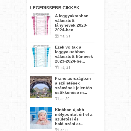
LEGFRISSEBB CIKKEK
A leggyakrabban
választott
lánynevek 2023-
2024-ben
máj 21
Ezek voltak a
leggyakrabban
választott fiúnevek
2023-2024-be...
máj 21
Franciaországban
a születések
számának jelentős
csökkenése m...
jan 30
Kínában újabb
mélypontot ért el a
születési és
halálozási ar...
jan 30