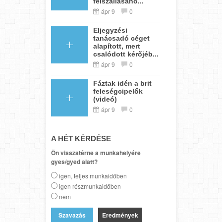
felszállásáho...
ápr 9
0
Eljegyzési
tanácsadó céget
alapított, mert
csalódott kérőjéb...
ápr 9
0
Fáztak idén a brit
feleségcipelők
(videó)
ápr 9
0
A HÉT KÉRDÉSE
Ön visszatérne a munkahelyére
gyes/gyed alatt?
igen, teljes munkaidőben
igen részmunkaidőben
nem
Eredmények