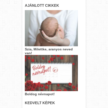
AJÁNLOTT CIKKEK
Szia, Milettke, aranyos neved
van!
Boldog névnapot!
KEDVELT KÉPEK