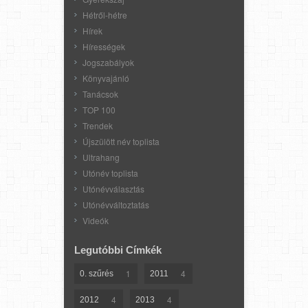
Hétről-hétre
Hírek
Hírességek
Jogszabályok
Könyvajánló
Tanácsok
TOP 100
Trendek
Újszülött név toplista
Ultrahang
Utónév toplista
Utónévválasztás
Utónévváltoztatás
Videók
Legutóbbi Címkék
1
4
0. szűrés
2011
4
4
2012
2013