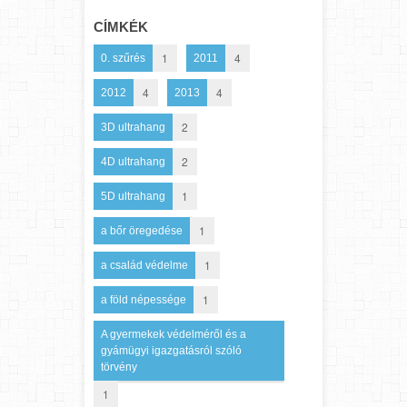
CÍMKÉK
1
4
0. szűrés
2011
4
4
2012
2013
2
3D ultrahang
2
4D ultrahang
1
5D ultrahang
1
a bőr öregedése
1
a család védelme
1
a föld népessége
A gyermekek védelméről és a
gyámügyi igazgatásról szóló
törvény
1