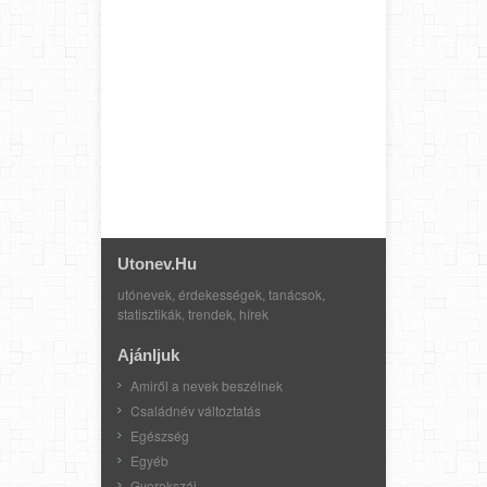
Utonev.hu
utónevek, érdekességek, tanácsok,
statisztikák, trendek, hírek
Ajánljuk
Amiről a nevek beszélnek
Családnév változtatás
Egészség
Egyéb
Gyerekszáj