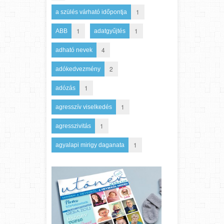
1
a szülés várható időpontja
1
1
ABB
adatgyűjtés
4
adható nevek
2
adókedvezmény
1
adózás
1
agresszív viselkedés
1
agresszivitás
1
agyalapi mirigy daganata