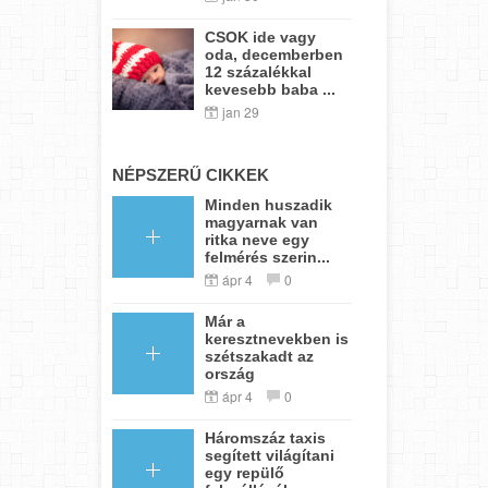
CSOK ide vagy
oda, decemberben
12 százalékkal
kevesebb baba ...
jan 29
NÉPSZERŰ CIKKEK
Minden huszadik
magyarnak van
ritka neve egy
felmérés szerin...
ápr 4
0
Már a
keresztnevekben is
szétszakadt az
ország
ápr 4
0
Háromszáz taxis
segített világítani
egy repülő