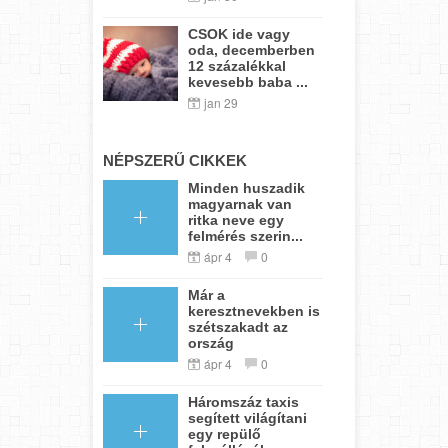
CSOK ide vagy
oda, decemberben
12 százalékkal
kevesebb baba ...
jan 29
NÉPSZERŰ CIKKEK
Minden huszadik
magyarnak van
ritka neve egy
felmérés szerin...
ápr 4
0
Már a
keresztnevekben is
szétszakadt az
ország
ápr 4
0
Háromszáz taxis
segített világítani
egy repülő