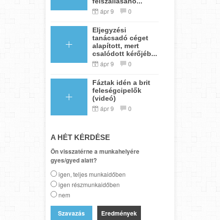
felszállásáho...
ápr 9
0
Eljegyzési
tanácsadó céget
alapított, mert
csalódott kérőjéb...
ápr 9
0
Fáztak idén a brit
feleségcipelők
(videó)
ápr 9
0
A HÉT KÉRDÉSE
Ön visszatérne a munkahelyére
gyes/gyed alatt?
igen, teljes munkaidőben
igen részmunkaidőben
nem
Eredmények