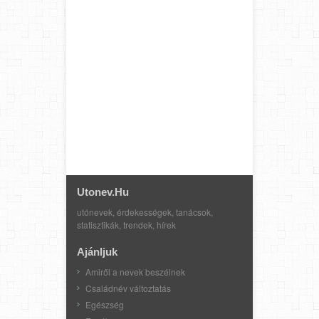
Utonev.hu
utónevek, érdekességek, tanácsok,
statisztikák, trendek, hírek
Ajánljuk
Amiről a nevek beszélnek
Családnév változtatás
Egészség