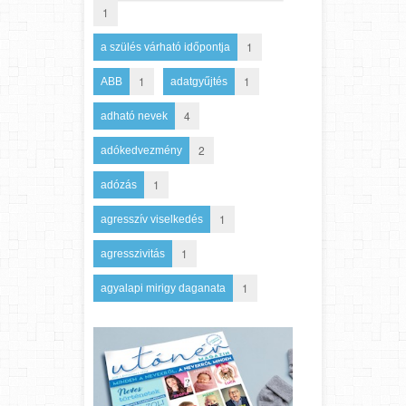
1
1
a szülés várható időpontja
1
1
ABB
adatgyűjtés
4
adható nevek
2
adókedvezmény
1
adózás
1
agresszív viselkedés
1
agresszivitás
1
agyalapi mirigy daganata