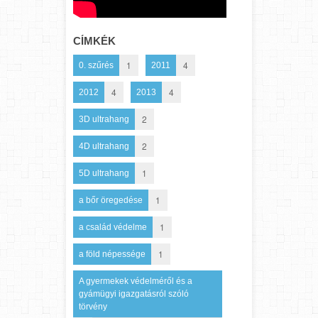
CÍMKÉK
1
4
0. szűrés
2011
4
4
2012
2013
2
3D ultrahang
2
4D ultrahang
1
5D ultrahang
1
a bőr öregedése
1
a család védelme
1
a föld népessége
A gyermekek védelméről és a
gyámügyi igazgatásról szóló
törvény