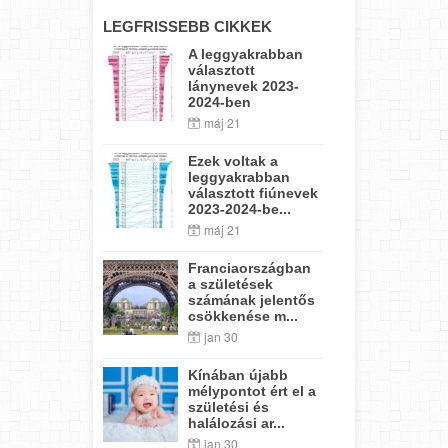
LEGFRISSEBB CIKKEK
A leggyakrabban
választott
lánynevek 2023-
2024-ben
máj 21
Ezek voltak a
leggyakrabban
választott fiúnevek
2023-2024-be...
máj 21
Franciaországban
a születések
számának jelentős
csökkenése m...
jan 30
Kínában újabb
mélypontot ért el a
születési és
halálozási ar...
jan 30