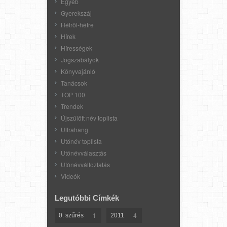
Egyéb
Gyerekszáj
Hétről-hétre
Hírek
Hírességek
Jogszabályok
Könyvajánló
Tanácsok
TOP 100
Trendek
Újszülött név toplista
Ultrahang
Utónév toplista
Utónévválasztás
Utónévváltoztatás
Videók
Legutóbbi Címkék
1
4
0. szűrés
2011