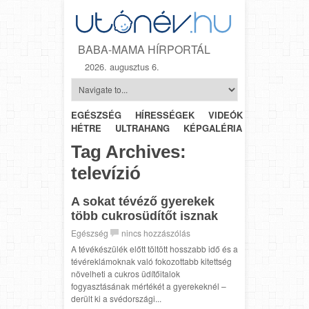
BABA-MAMA HÍRPORTÁL
2026. augusztus 6.
EGÉSZSÉG
HÍRESSÉGEK
VIDEÓK
HÉTRŐL-
HÉTRE
ULTRAHANG
KÉPGALÉRIA
SZÜLÉSZET
Tag Archives:
televízió
A sokat tévéző gyerekek
több cukrosüdítőt isznak
Egészség
nincs hozzászólás
A tévékészülék előtt töltött hosszabb idő és a
tévéreklámoknak való fokozottabb kitettség
növelheti a cukros üdítőitalok
fogyasztásának mértékét a gyerekeknél –
derült ki a svédországi...