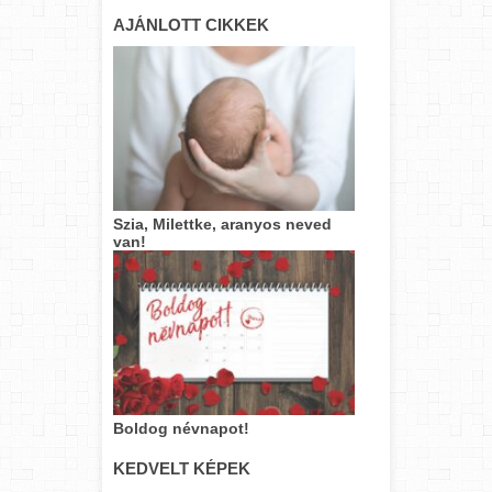
AJÁNLOTT CIKKEK
Szia, Milettke, aranyos neved
van!
Boldog névnapot!
KEDVELT KÉPEK