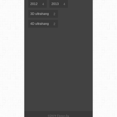
4
4
2012
2013
2
3D ultrahang
2
4D ultrahang
©2019 Utonev.hu