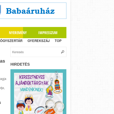
NYEREMÉNY
IMPRESSZUM
ÓGYSZERTÁR
GYEREKSZÁJ
TOP
gas
HIRDETÉS
tagja
tje,
a