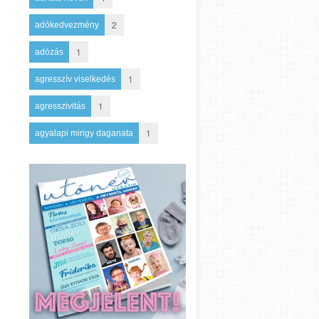
2
adókedvezmény
1
adózás
1
agresszív viselkedés
1
agresszivitás
1
agyalapi mirigy daganata