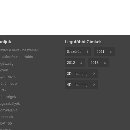
ánljuk
Legutóbbi Címkék
miről a nevek beszélnek
1
4
0. szűrés
2011
saládnév változtatás
4
4
gészség
2012
2013
gyéb
2
3D ultrahang
yerekszáj
étről-hétre
2
4D ultrahang
írek
írességek
ogszabályok
önyvajánló
anácsok
OP 100
rendek