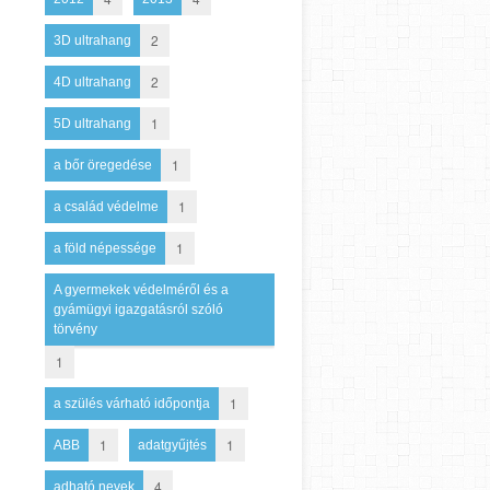
2
3D ultrahang
2
4D ultrahang
1
5D ultrahang
1
a bőr öregedése
1
a család védelme
1
a föld népessége
A gyermekek védelméről és a
gyámügyi igazgatásról szóló
törvény
1
1
a szülés várható időpontja
1
1
ABB
adatgyűjtés
4
adható nevek