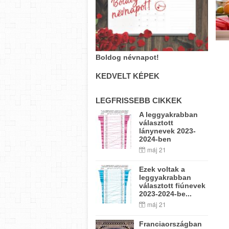
Boldog névnapot!
KEDVELT KÉPEK
LEGFRISSEBB CIKKEK
A leggyakrabban
választott
lánynevek 2023-
2024-ben
máj 21
Ezek voltak a
leggyakrabban
választott fiúnevek
2023-2024-be...
máj 21
Franciaországban