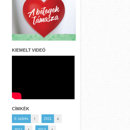
KIEMELT VIDEÓ
CÍMKÉK
1
4
0. szűrés
2011
4
4
2012
2013