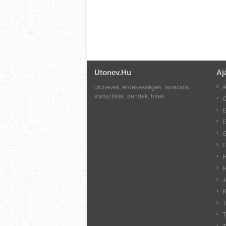
Utonev.hu
Aj
utónevek, érdekességek, tanácsok,
A
statisztikák, trendek, hírek
C
E
E
G
H
H
H
J
K
T
T
T