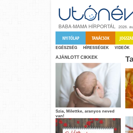
BABA-MAMA HÍRPORTÁL
2026. au
NYITÓLAP
TANÁCSOK
JOGSZA
EGÉSZSÉG
HÍRESSÉGEK
VIDEÓK
AJÁNLOTT CIKKEK
T
Szia, Milettke, aranyos neved
van!