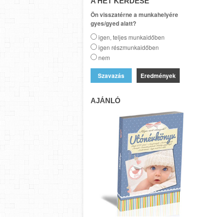
A HÉT KÉRDÉSE
Ön visszatérne a munkahelyére
gyes/gyed alatt?
igen, teljes munkaidőben
igen részmunkaidőben
nem
Eredmények
AJÁNLÓ