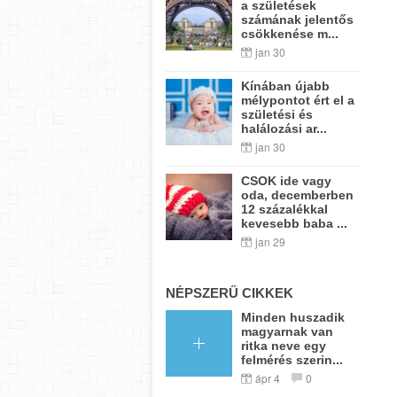
a születések
számának jelentős
csökkenése m...
jan 30
Kínában újabb
mélypontot ért el a
születési és
halálozási ar...
jan 30
CSOK ide vagy
oda, decemberben
12 százalékkal
kevesebb baba ...
jan 29
NÉPSZERŰ CIKKEK
Minden huszadik
magyarnak van
ritka neve egy
felmérés szerin...
ápr 4
0