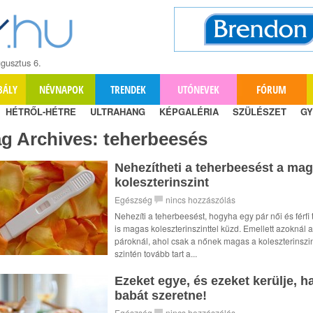
gusztus 6.
BÁLY
NÉVNAPOK
TRENDEK
UTÓNEVEK
FÓRUM
HÉTRŐL-HÉTRE
ULTRAHANG
KÉPGALÉRIA
SZÜLÉSZET
GY
ag Archives:
teherbeesés
Nehezítheti a teherbeesést a ma
koleszterinszint
Egészség
nincs hozzászólás
Nehezíti a teherbeesést, hogyha egy pár női és férfi 
is magas koleszterinszinttel küzd. Emellett azoknál a
pároknál, ahol csak a nőnek magas a koleszterinszin
szintén tovább tart a...
Ezeket egye, és ezeket kerülje, h
babát szeretne!
Egészség
nincs hozzászólás