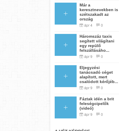
Már a
keresztnevekben is
szétszakadt az
ország
ápr 4
0
Háromszáz taxis
segített világítani
egy repülő
felszállásáho...
ápr 9
0
Eljegyzési
tanácsadó céget
alapított, mert
csalódott kérőjéb...
ápr 9
0
Fáztak idén a brit
feleségcipelők
(videó)
ápr 9
0