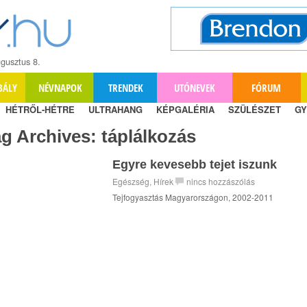
gusztus 8.
BÁLY
NÉVNAPOK
TRENDEK
UTÓNEVEK
FÓRUM
HÉTRŐL-HÉTRE
ULTRAHANG
KÉPGALÉRIA
SZÜLÉSZET
GY
ag Archives:
táplálkozás
Egyre kevesebb tejet iszunk
Egészség
,
Hírek
nincs hozzászólás
Tejfogyasztás Magyarországon, 2002-2011