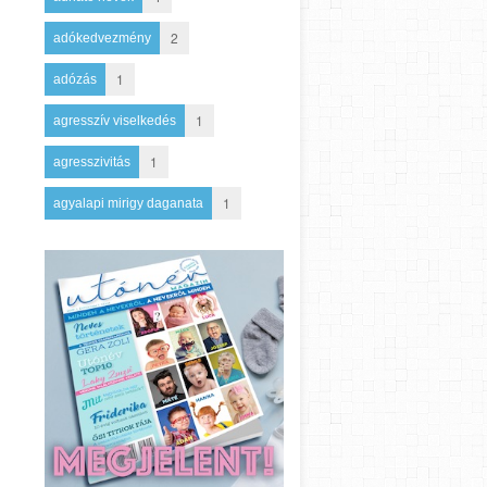
2
adókedvezmény
1
adózás
1
agresszív viselkedés
1
agresszivitás
1
agyalapi mirigy daganata