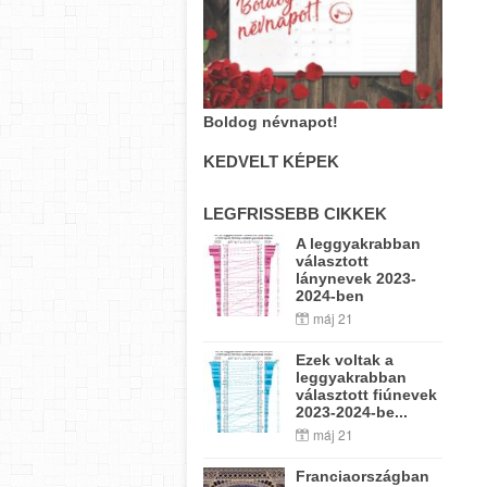
Boldog névnapot!
KEDVELT KÉPEK
LEGFRISSEBB CIKKEK
A leggyakrabban
választott
lánynevek 2023-
2024-ben
máj 21
Ezek voltak a
leggyakrabban
választott fiúnevek
2023-2024-be...
máj 21
Franciaországban