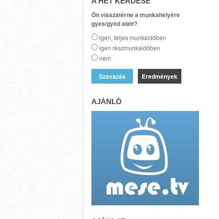
A HÉT KÉRDÉSE
Ön visszatérne a munkahelyére
gyes/gyed alatt?
igen, teljes munkaidőben
igen részmunkaidőben
nem
Eredmények
AJÁNLÓ