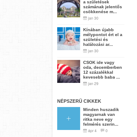
a születések
számának jelentős
csökkenése m...
jan 30
Kínában újabb
mélypontot ért el a
születési és
halálozási ar...
jan 30
CSOK ide vagy
oda, decemberben
12 százalékkal
kevesebb baba ...
jan 29
NÉPSZERŰ CIKKEK
Minden huszadik
magyarnak van
ritka neve egy
felmérés szerin...
ápr 4
0