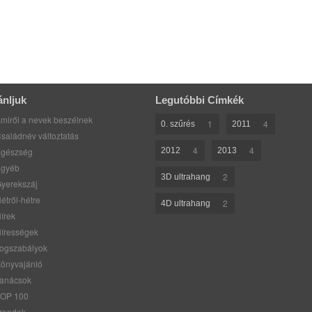
ánljuk
Legutóbbi Címkék
miről a nevek beszélnek
1
4
0. szűrés
2011
saládnév változtatás
4
4
gészség
2012
2013
gyéb
2
3D ultrahang
yerekszáj
étről-hétre
2
4D ultrahang
írek
írességek
ogszabályok
önyvajánló
anácsok
OP 100
rendek