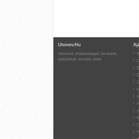
Utonev.hu
Aj
utónevek, érdekességek, tanácsok,
A
statisztikák, trendek, hírek
C
E
E
G
H
H
H
J
K
T
T
T