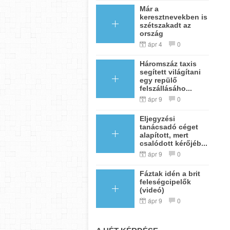
Már a
keresztnevekben is
szétszakadt az
ország
ápr 4
0
Háromszáz taxis
segített világítani
egy repülő
felszállásáho...
ápr 9
0
Eljegyzési
tanácsadó céget
alapított, mert
csalódott kérőjéb...
ápr 9
0
Fáztak idén a brit
feleségcipelők
(videó)
ápr 9
0