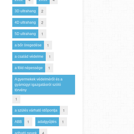
2
3D ultrahang
2
4D ultrahang
1
5D ultrahang
1
a bőr öregedése
1
a család védelme
1
a föld népessége
A gyermekek védelméről és a
gyámügyi igazgatásról szóló
törvény
1
1
a szülés várható időpontja
1
1
ABB
adatgyűjtés
4
adható nevek