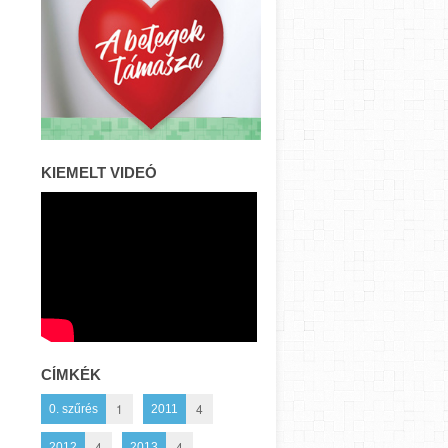
KIEMELT VIDEÓ
CÍMKÉK
1
4
0. szűrés
2011
4
4
2012
2013