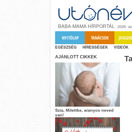
BABA-MAMA HÍRPORTÁL
2026. au
NYITÓLAP
TANÁCSOK
JOGSZA
EGÉSZSÉG
HÍRESSÉGEK
VIDEÓK
AJÁNLOTT CIKKEK
T
Szia, Milettke, aranyos neved
van!