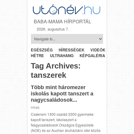
BABA-MAMA HÍRPORTÁL
2026. augusztus 7.
EGÉSZSÉG
HÍRESSÉGEK
VIDEÓK
HÉTRŐL-
HÉTRE
ULTRAHANG
KÉPGALÉRIA
SZÜLÉSZET
Tag Archives:
tanszerek
Több mint háromezer
iskolás kapott tanszert a
nagycsaládosok...
Hírek
Csaknem 1300 család 3300 gyermeke
kapott tanszert, iskolaszert a
Nagycsaládosok Országos Egyesülete
(NOE) és az Auchan áruházlánc idei közös