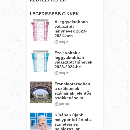
LEGFRISSEBB CIKKEK
A leggyakrabban
választott
lánynevek 2023-
2024-ben
máj 21
Ezek voltak a
leggyakrabban
választott fiúnevek
2023-2024-be...
máj 21
Franciaországban
a születések
számának jelentős
csökkenése m...
jan 30
Kínában újabb
mélypontot ért el a
születési és
halálozási ar...