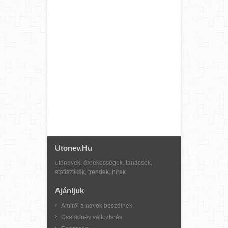
Utonev.hu
utónevek, érdekességek, tanácsok,
statisztikák, trendek, hírek
Ajánljuk
Amiről a nevek beszélnek
Családnév változtatás