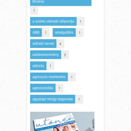
törvény
1
1
a szülés várható időpontja
1
1
ABB
adatgyűjtés
4
adható nevek
2
adókedvezmény
1
adózás
1
agresszív viselkedés
1
agresszivitás
1
agyalapi mirigy daganata