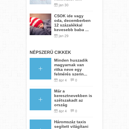
jan 30
CSOK ide vagy
oda, decemberben
12 százalékkal
kevesebb baba ...
jan 29
NÉPSZERŰ CIKKEK
Minden huszadik
magyarnak van
ritka neve egy
felmérés szerin...
ápr 4
0
Már a
keresztnevekben is
szétszakadt az
ország
ápr 4
0
Háromszáz taxis
segített világítani