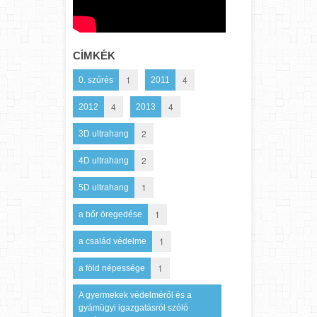
CÍMKÉK
1
4
0. szűrés
2011
4
4
2012
2013
2
3D ultrahang
2
4D ultrahang
1
5D ultrahang
1
a bőr öregedése
1
a család védelme
1
a föld népessége
A gyermekek védelméről és a
gyámügyi igazgatásról szóló