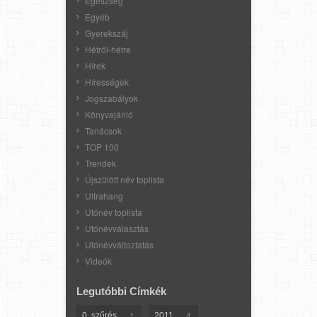
Egészség
Egyéb
Gyerekszáj
Hétről-hétre
Hírek
Hírességek
Jogszabályok
Könyvajánló
Tanácsok
TOP 100
Trendek
Újszülött név toplista
Ultrahang
Utónév toplista
Utónévválasztás
Utónévváltoztatás
Videók
Legutóbbi Címkék
1
4
0. szűrés
2011