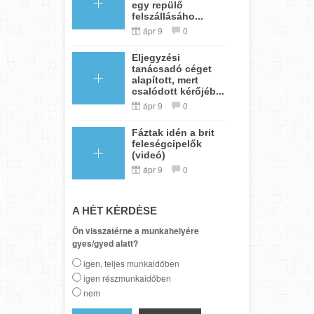
egy repülő
felszállásáho...
ápr 9
0
Eljegyzési
tanácsadó céget
alapított, mert
csalódott kérőjéb...
ápr 9
0
Fáztak idén a brit
feleségcipelők
(videó)
ápr 9
0
A HÉT KÉRDÉSE
Ön visszatérne a munkahelyére
gyes/gyed alatt?
igen, teljes munkaidőben
igen részmunkaidőben
nem