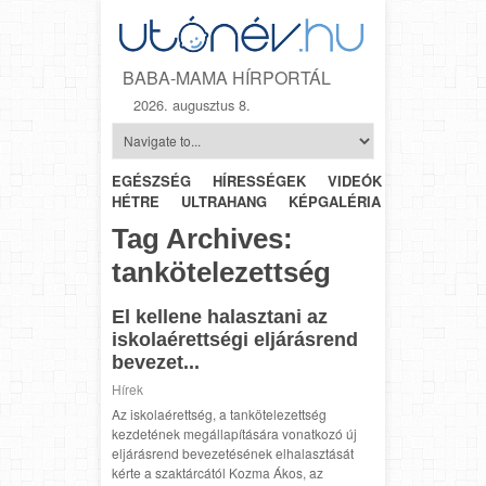
BABA-MAMA HÍRPORTÁL
2026. augusztus 8.
EGÉSZSÉG
HÍRESSÉGEK
VIDEÓK
HÉTRŐL-
HÉTRE
ULTRAHANG
KÉPGALÉRIA
SZÜLÉSZET
Tag Archives:
tankötelezettség
El kellene halasztani az
iskolaérettségi eljárásrend
bevezet...
Hírek
Az iskolaérettség, a tankötelezettség
kezdetének megállapítására vonatkozó új
eljárásrend bevezetésének elhalasztását
kérte a szaktárcától Kozma Ákos, az