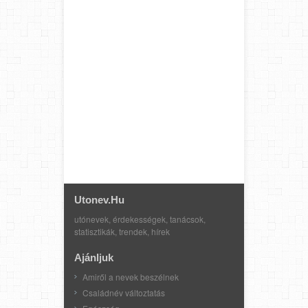
Utonev.hu
utónevek, érdekességek, tanácsok,
statisztikák, trendek, hírek
Ajánljuk
Amiről a nevek beszélnek
Családnév változtatás