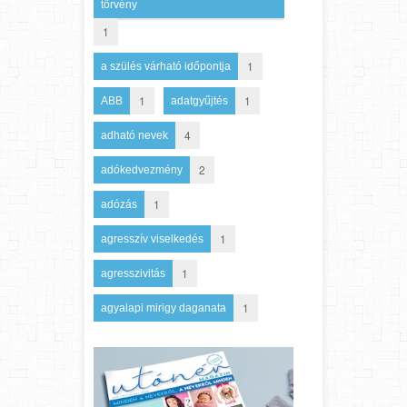
törvény
1
1
a szülés várható időpontja
1
1
ABB
adatgyűjtés
4
adható nevek
2
adókedvezmény
1
adózás
1
agresszív viselkedés
1
agresszivitás
1
agyalapi mirigy daganata