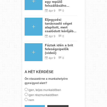
egy repülő
felszállásáho...
ápr 9
0
Eljegyzési
tanácsadó céget
alapított, mert
csalódott kérőjéb...
ápr 9
0
Fáztak idén a brit
feleségcipelők
(videó)
ápr 9
0
A HÉT KÉRDÉSE
Ön visszatérne a munkahelyére
gyes/gyed alatt?
igen, teljes munkaidőben
igen részmunkaidőben
nem