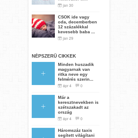
jan 30
CSOK ide vagy
oda, decemberben
12 százalékkal
kevesebb baba ...
jan 29
NÉPSZERŰ CIKKEK
Minden huszadik
magyarnak van
ritka neve egy
felmérés szerin...
ápr 4
0
Már a
keresztnevekben is
szétszakadt az
ország
ápr 4
0
Háromszáz taxis
segített világítani