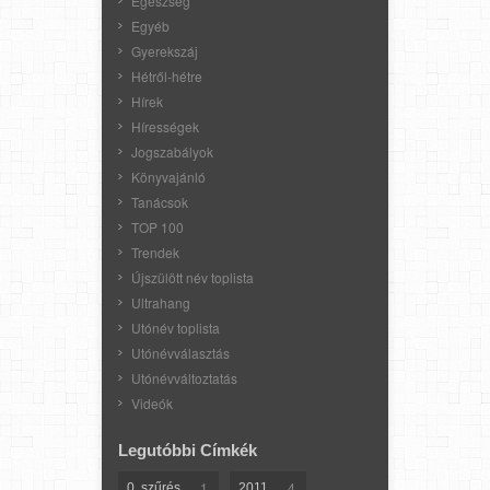
Egészség
Egyéb
Gyerekszáj
Hétről-hétre
Hírek
Hírességek
Jogszabályok
Könyvajánló
Tanácsok
TOP 100
Trendek
Újszülött név toplista
Ultrahang
Utónév toplista
Utónévválasztás
Utónévváltoztatás
Videók
Legutóbbi Címkék
1
4
0. szűrés
2011