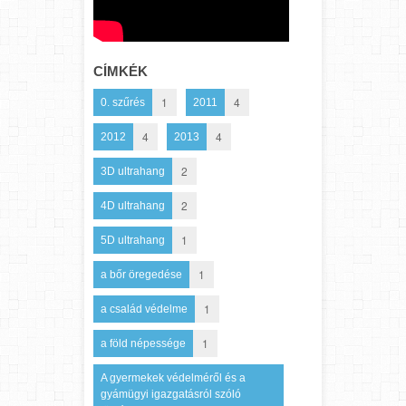
CÍMKÉK
1
4
0. szűrés
2011
4
4
2012
2013
2
3D ultrahang
2
4D ultrahang
1
5D ultrahang
1
a bőr öregedése
1
a család védelme
1
a föld népessége
A gyermekek védelméről és a
gyámügyi igazgatásról szóló