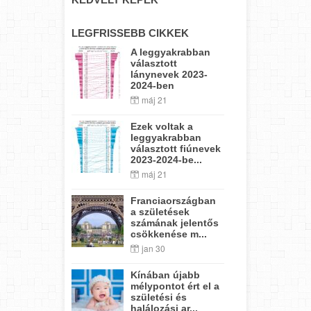
LEGFRISSEBB CIKKEK
A leggyakrabban
választott
lánynevek 2023-
2024-ben
máj 21
Ezek voltak a
leggyakrabban
választott fiúnevek
2023-2024-be...
máj 21
Franciaországban
a születések
számának jelentős
csökkenése m...
jan 30
Kínában újabb
mélypontot ért el a
születési és
halálozási ar...