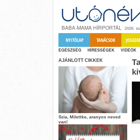
BABA-MAMA HÍRPORTÁL
2026. au
NYITÓLAP
TANÁCSOK
JOGSZA
EGÉSZSÉG
HÍRESSÉGEK
VIDEÓK
AJÁNLOTT CIKKEK
T
ki
Szia, Milettke, aranyos neved
van!