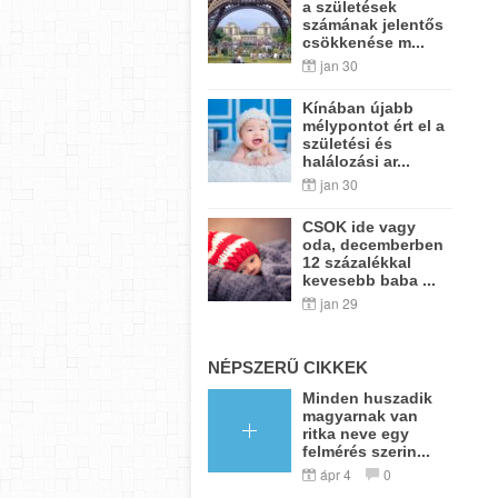
a születések
számának jelentős
csökkenése m...
jan 30
Kínában újabb
mélypontot ért el a
születési és
halálozási ar...
jan 30
CSOK ide vagy
oda, decemberben
12 százalékkal
kevesebb baba ...
jan 29
NÉPSZERŰ CIKKEK
Minden huszadik
magyarnak van
ritka neve egy
felmérés szerin...
ápr 4
0