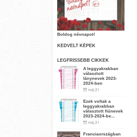
Boldog névnapot!
KEDVELT KÉPEK
LEGFRISSEBB CIKKEK
A leggyakrabban
választott
lánynevek 2023-
2024-ben
máj 21
Ezek voltak a
leggyakrabban
választott fiúnevek
2023-2024-be...
máj 21
Franciaországban