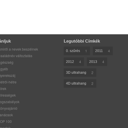
ánljuk
Legutóbbi Címkék
miről a nevek beszélnek
1
4
0. szűrés
2011
saládnév változtatás
4
4
gészség
2012
2013
gyéb
2
3D ultrahang
yerekszáj
étről-hétre
2
4D ultrahang
írek
írességek
ogszabályok
önyvajánló
anácsok
OP 100
rendek