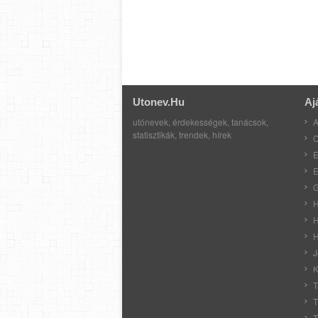
Utonev.hu
Aj
utónevek, érdekességek, tanácsok,
A
statisztikák, trendek, hírek
C
E
E
G
H
H
H
J
K
T
T
T