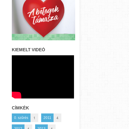
KIEMELT VIDEÓ
CÍMKÉK
1
4
0. szűrés
2011
4
4
2012
2013