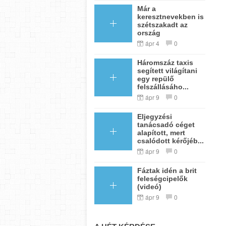
Már a
keresztnevekben is
szétszakadt az
ország
ápr 4
0
Háromszáz taxis
segített világítani
egy repülő
felszállásáho...
ápr 9
0
Eljegyzési
tanácsadó céget
alapított, mert
csalódott kérőjéb...
ápr 9
0
Fáztak idén a brit
feleségcipelők
(videó)
ápr 9
0