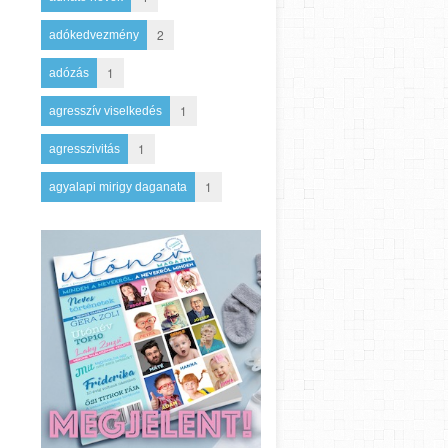
2
adókedvezmény
1
adózás
1
agresszív viselkedés
1
agresszivitás
1
agyalapi mirigy daganata