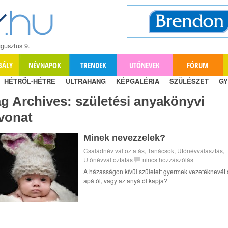
gusztus 9.
BÁLY
NÉVNAPOK
TRENDEK
UTÓNEVEK
FÓRUM
HÉTRŐL-HÉTRE
ULTRAHANG
KÉPGALÉRIA
SZÜLÉSZET
GY
ag Archives:
születési anyakönyvi
vonat
Minek nevezzelek?
Családnév változtatás
,
Tanácsok
,
Utónévválasztás
,
Utónévváltoztatás
nincs hozzászólás
A házasságon kívül született gyermek vezetéknevét 
apától, vagy az anyától kapja?