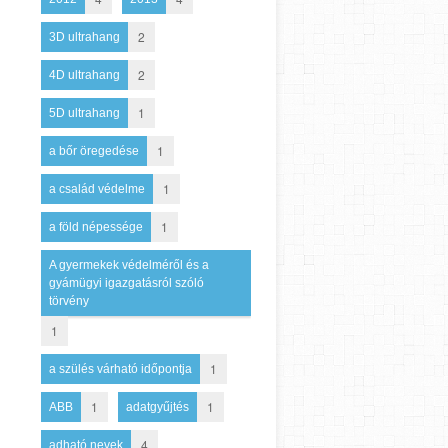
2
3D ultrahang
2
4D ultrahang
1
5D ultrahang
1
a bőr öregedése
1
a család védelme
1
a föld népessége
A gyermekek védelméről és a
gyámügyi igazgatásról szóló
törvény
1
1
a szülés várható időpontja
1
1
ABB
adatgyűjtés
4
adható nevek