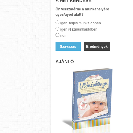
A HÉT KÉRDÉSE
Ön visszatérne a munkahelyére
gyes/gyed alatt?
igen, teljes munkaidőben
igen részmunkaidőben
nem
Eredmények
AJÁNLÓ