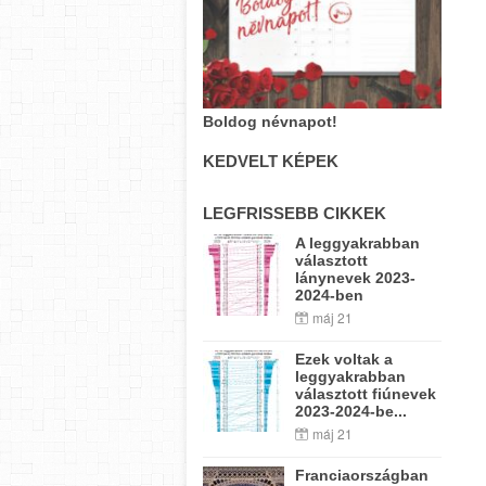
Boldog névnapot!
KEDVELT KÉPEK
LEGFRISSEBB CIKKEK
A leggyakrabban
választott
lánynevek 2023-
2024-ben
máj 21
Ezek voltak a
leggyakrabban
választott fiúnevek
2023-2024-be...
máj 21
Franciaországban