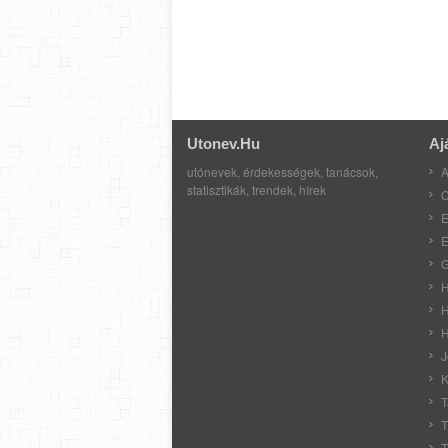
Utonev.hu
Aj
utónevek, érdekességek, tanácsok,
A
statisztikák, trendek, hírek
C
E
E
G
H
H
H
J
K
T
T
T