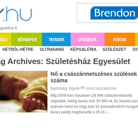
gusztus 6.
BÁLY
NÉVNAPOK
TRENDEK
UTÓNEVEK
FÓRUM
HÉTRŐL-HÉTRE
ULTRAHANG
KÉPGALÉRIA
SZÜLÉSZET
GY
ag Archives:
Születésház Egyesület
Nő a császármetszéses szülések
száma
Egészség
,
Egyéb
nincs hozzászólás
Míg 2009-ben összesen 28 996 császármetszést
végeztek, addig tavaly már 30 460-at. Az összes szü
számán belül ez négy éve 32 százalék körül mozgott
tavaly pedig meghaladta a 35-öt –...