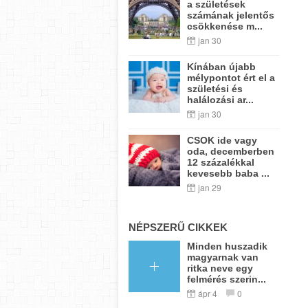
a születések
számának jelentős
csökkenése m...
jan 30
Kínában újabb
mélypontot ért el a
születési és
halálozási ar...
jan 30
CSOK ide vagy
oda, decemberben
12 százalékkal
kevesebb baba ...
jan 29
NÉPSZERŰ CIKKEK
Minden huszadik
magyarnak van
ritka neve egy
felmérés szerin...
ápr 4
0