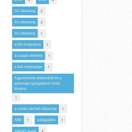
2
3D ultrahang
2
4D ultrahang
1
5D ultrahang
1
a bőr öregedése
1
a család védelme
1
a föld népessége
A gyermekek védelméről és a
gyámügyi igazgatásról szóló
törvény
1
1
a szülés várható időpontja
1
1
ABB
adatgyűjtés
4
adható nevek