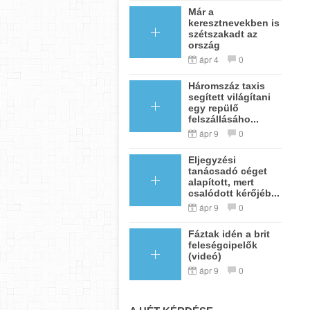
Már a
keresztnevekben is
szétszakadt az
ország
ápr 4
0
Háromszáz taxis
segített világítani
egy repülő
felszállásáho...
ápr 9
0
Eljegyzési
tanácsadó céget
alapított, mert
csalódott kérőjéb...
ápr 9
0
Fáztak idén a brit
feleségcipelők
(videó)
ápr 9
0