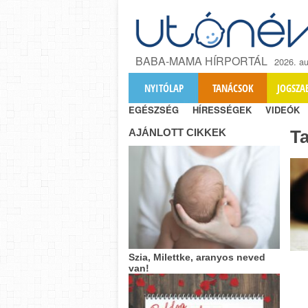
BABA-MAMA HÍRPORTÁL
2026. au
NYITÓLAP
TANÁCSOK
JOGSZA
EGÉSZSÉG
HÍRESSÉGEK
VIDEÓK
AJÁNLOTT CIKKEK
T
Szia, Milettke, aranyos neved
van!