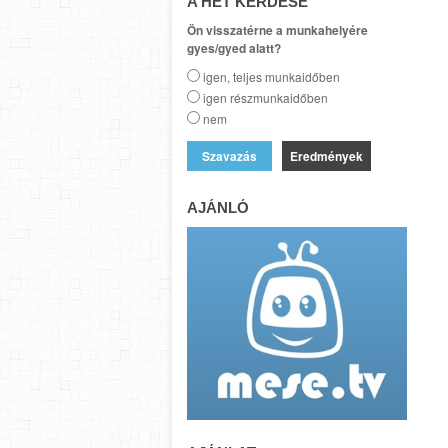
A HÉT KÉRDÉSE
Ön visszatérne a munkahelyére
gyes/gyed alatt?
igen, teljes munkaidőben
igen részmunkaidőben
nem
Eredmények
AJÁNLÓ