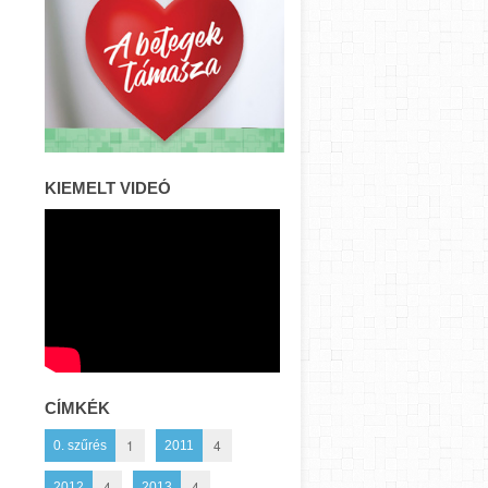
KIEMELT VIDEÓ
CÍMKÉK
1
4
0. szűrés
2011
4
4
2012
2013