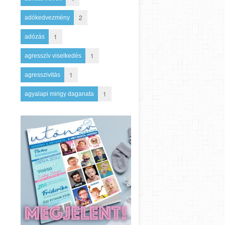
2
adókedvezmény
1
adózás
1
agresszív viselkedés
1
agresszivitás
1
agyalapi mirigy daganata