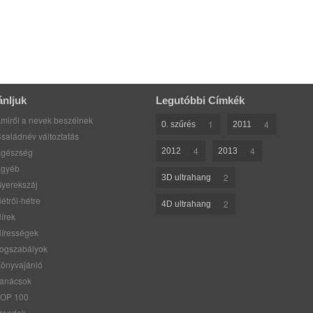
ánljuk
Legutóbbi Címkék
miről a nevek beszélnek
1
4
0. szűrés
2011
saládnév változtatás
4
4
gészség
2012
2013
gyéb
2
3D ultrahang
yerekszáj
étről-hétre
2
4D ultrahang
írek
írességek
ogszabályok
önyvajánló
anácsok
OP 100
rendek