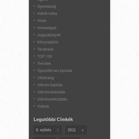
Gyerekszáj
Hétről-hétre
Hírek
Hírességek
Jogszabályok
Könyvajánló
Tanácsok
TOP 100
Trendek
Újszülött név toplista
Ultrahang
Utónév toplista
Utónévválasztás
Utónévváltoztatás
Videók
Legutóbbi Címkék
1
4
0. szűrés
2011