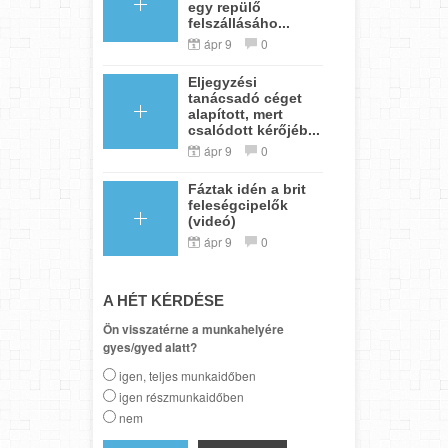
egy repülő
felszállásáho...
ápr 9
0
Eljegyzési
tanácsadó céget
alapított, mert
csalódott kérőjéb...
ápr 9
0
Fáztak idén a brit
feleségcipelők
(videó)
ápr 9
0
A HÉT KÉRDÉSE
Ön visszatérne a munkahelyére
gyes/gyed alatt?
igen, teljes munkaidőben
igen részmunkaidőben
nem