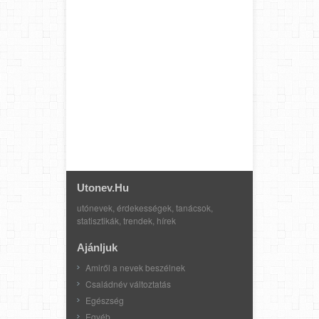
Utonev.hu
utónevek, érdekességek, tanácsok,
statisztikák, trendek, hírek
Ajánljuk
Amiről a nevek beszélnek
Családnév változtatás
Egészség
Egyéb