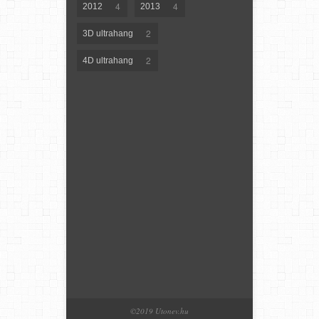
4
4
2012
2013
2
3D ultrahang
2
4D ultrahang
©2019 Utonev.hu