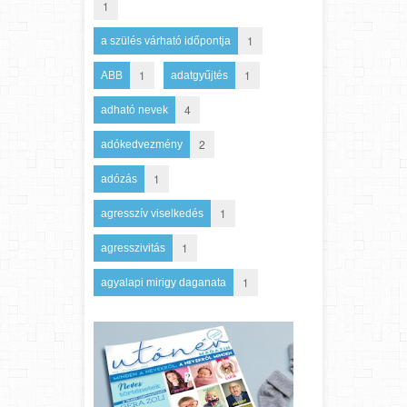
1
1
a szülés várható időpontja
1
1
ABB
adatgyűjtés
4
adható nevek
2
adókedvezmény
1
adózás
1
agresszív viselkedés
1
agresszivitás
1
agyalapi mirigy daganata