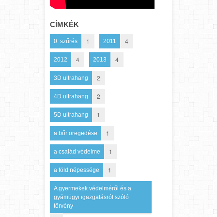
CÍMKÉK
1
4
0. szűrés
2011
4
4
2012
2013
2
3D ultrahang
2
4D ultrahang
1
5D ultrahang
1
a bőr öregedése
1
a család védelme
1
a föld népessége
A gyermekek védelméről és a
gyámügyi igazgatásról szóló
törvény