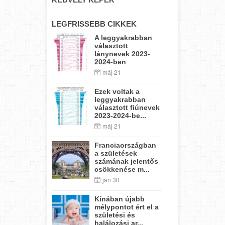
LEGFRISSEBB CIKKEK
A leggyakrabban
választott
lánynevek 2023-
2024-ben
máj 21
Ezek voltak a
leggyakrabban
választott fiúnevek
2023-2024-be...
máj 21
Franciaországban
a születések
számának jelentős
csökkenése m...
jan 30
Kínában újabb
mélypontot ért el a
születési és
halálozási ar...