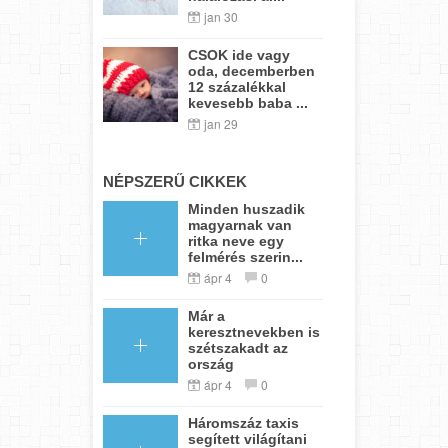
jan 30
CSOK ide vagy
oda, decemberben
12 százalékkal
kevesebb baba ...
jan 29
NÉPSZERŰ CIKKEK
Minden huszadik
magyarnak van
ritka neve egy
felmérés szerin...
ápr 4
0
Már a
keresztnevekben is
szétszakadt az
ország
ápr 4
0
Háromszáz taxis
segített világítani