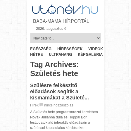
BABA-MAMA HÍRPORTÁL
2026. augusztus 6.
EGÉSZSÉG
HÍRESSÉGEK
VIDEÓK
HÉTRŐL-
HÉTRE
ULTRAHANG
KÉPGALÉRIA
SZÜLÉSZET
Tag Archives:
Születés hete
Szülésre felkészítő
előadások segítik a
kismamákat a Születé...
Hírek
nincs hozzászólás
A Születés hete programsorozat keretében
Novák Julianna dúla és Hoppál Bori
testtudatoktató interaktív előadásain a
szüléssel kapcsolatos kérdéseikre