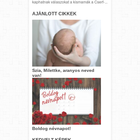
kaphatnak válaszokat a kismamák a Cserf-...
AJÁNLOTT CIKKEK
Szia, Milettke, aranyos neved
van!
Boldog névnapot!
KEDVELT KÉPEK