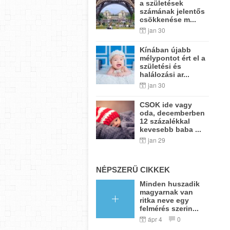
a születések
számának jelentős
csökkenése m...
jan 30
Kínában újabb
mélypontot ért el a
születési és
halálozási ar...
jan 30
CSOK ide vagy
oda, decemberben
12 százalékkal
kevesebb baba ...
jan 29
NÉPSZERŰ CIKKEK
Minden huszadik
magyarnak van
ritka neve egy
felmérés szerin...
ápr 4
0