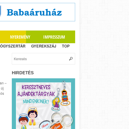
NYEREMÉNY
IMPRESSZUM
ÓGYSZERTÁR
GYEREKSZÁJ
TOP
HIRDETÉS
ban –
 új
iós