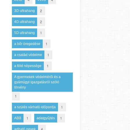
2
3D ultrahang
2
4D ultrahang
1
5D ultrahang
1
a bőr öregedése
1
a család védelme
1
a föld népessége
A gyermekek védelméről és a
gyámügyi igazgatásról szóló
törvény
1
1
a szülés várható időpontja
1
1
ABB
adatgyűjtés
4
adható nevek