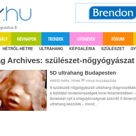
gusztus 8.
BÁLY
NÉVNAPOK
TRENDEK
UTÓNEVEK
FÓRUM
HÉTRŐL-HÉTRE
ULTRAHANG
KÉPGALÉRIA
SZÜLÉSZET
GY
ag Archives:
szülészet-nőgyógyászat
5D ultrahang Budapesten
Hétről-hétre
,
Hírek
nincs hozzászólás
A szülészeti-nőgyógyászati ultrahang-diagnosztiká
a fejlődési rendellenességek korai felismerésében –
távlatokat nyit a világújdonságnak számító 5 dimenz
ultrahang készülék – mond...