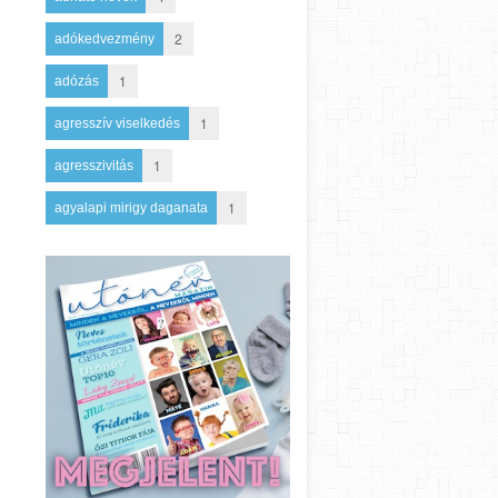
2
adókedvezmény
1
adózás
1
agresszív viselkedés
1
agresszivitás
1
agyalapi mirigy daganata