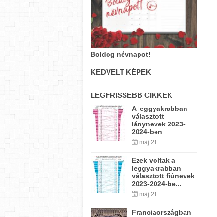
Boldog névnapot!
KEDVELT KÉPEK
LEGFRISSEBB CIKKEK
A leggyakrabban
választott
lánynevek 2023-
2024-ben
máj 21
Ezek voltak a
leggyakrabban
választott fiúnevek
2023-2024-be...
máj 21
Franciaországban