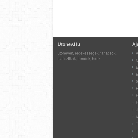
Utonev.hu
Aj
utónevek, érdekességek, tanácsok,
A
statisztikák, trendek, hírek
C
E
E
G
H
H
H
J
K
T
T
T