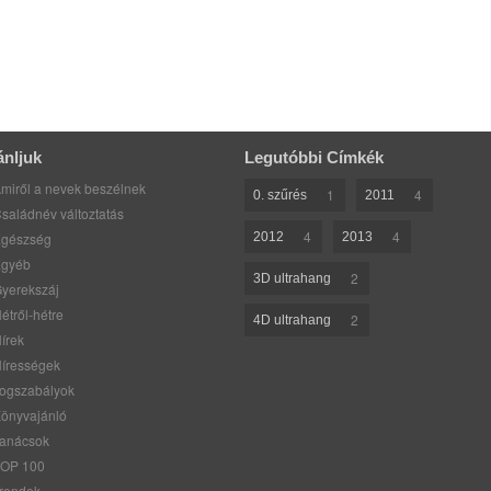
ánljuk
Legutóbbi Címkék
miről a nevek beszélnek
1
4
0. szűrés
2011
saládnév változtatás
4
4
gészség
2012
2013
gyéb
2
3D ultrahang
yerekszáj
étről-hétre
2
4D ultrahang
írek
írességek
ogszabályok
önyvajánló
anácsok
OP 100
rendek