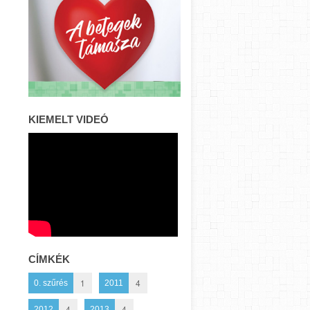
KIEMELT VIDEÓ
CÍMKÉK
1
4
0. szűrés
2011
4
4
2012
2013