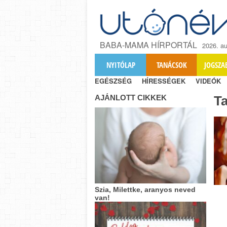
BABA-MAMA HÍRPORTÁL
2026. au
NYITÓLAP
TANÁCSOK
JOGSZA
EGÉSZSÉG
HÍRESSÉGEK
VIDEÓK
AJÁNLOTT CIKKEK
T
Szia, Milettke, aranyos neved
van!