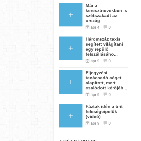
Már a
keresztnevekben is
szétszakadt az
ország
ápr 4
0
Háromszáz taxis
segített világítani
egy repülő
felszállásáho...
ápr 9
0
Eljegyzési
tanácsadó céget
alapított, mert
csalódott kérőjéb...
ápr 9
0
Fáztak idén a brit
feleségcipelők
(videó)
ápr 9
0