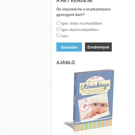
A HÉT KÉRDÉSE
Ön visszatérne a munkahelyére
gyes/gyed alatt?
igen, teljes munkaidőben
igen részmunkaidőben
nem
Eredmények
AJÁNLÓ