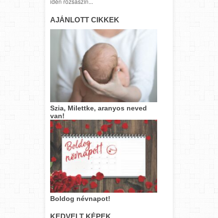
idén rózsaszín...
AJÁNLOTT CIKKEK
Szia, Milettke, aranyos neved
van!
Boldog névnapot!
KEDVELT KÉPEK