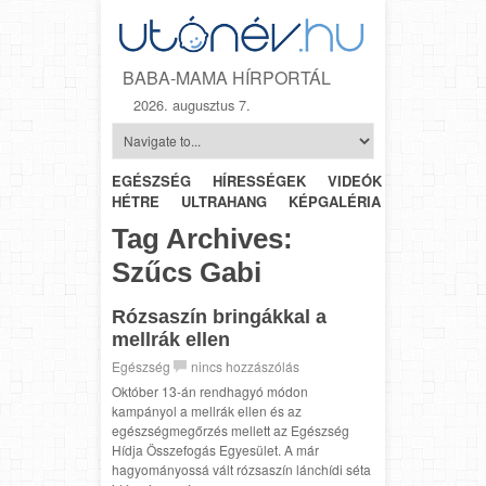
BABA-MAMA HÍRPORTÁL
2026. augusztus 7.
EGÉSZSÉG
HÍRESSÉGEK
VIDEÓK
HÉTRŐL-
HÉTRE
ULTRAHANG
KÉPGALÉRIA
SZÜLÉSZET
Tag Archives:
Szűcs Gabi
Rózsaszín bringákkal a
mellrák ellen
Egészség
nincs hozzászólás
Október 13-án rendhagyó módon
kampányol a mellrák ellen és az
egészségmegőrzés mellett az Egészség
Hídja Összefogás Egyesület. A már
hagyományossá vált rózsaszín lánchídi séta