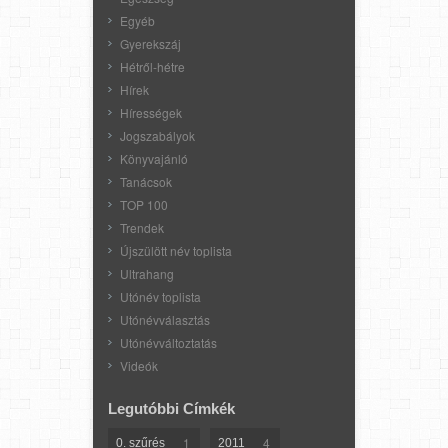
Egyéb
Gyerekszáj
Hétről-hétre
Hírek
Hírességek
Jogszabályok
Könyvajánló
Tanácsok
TOP 100
Trendek
Újszülött név toplista
Ultrahang
Utónév toplista
Utónévválasztás
Utónévváltoztatás
Videók
Legutóbbi Címkék
1
4
0. szűrés
2011