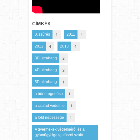
CÍMKÉK
1
4
0. szűrés
2011
4
4
2012
2013
2
3D ultrahang
2
4D ultrahang
1
5D ultrahang
1
a bőr öregedése
1
a család védelme
1
a föld népessége
A gyermekek védelméről és a
gyámügyi igazgatásról szóló