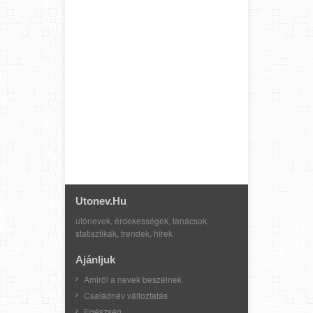
Utonev.hu
utónevek, érdekességek, tanácsok,
statisztikák, trendek, hírek
Ajánljuk
Amiről a nevek beszélnek
Családnév változtatás
Egészség