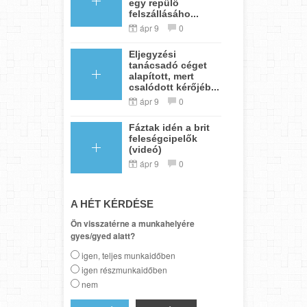
egy repülő
felszállásáho...
ápr 9
0
Eljegyzési
tanácsadó céget
alapított, mert
csalódott kérőjéb...
ápr 9
0
Fáztak idén a brit
feleségcipelők
(videó)
ápr 9
0
A HÉT KÉRDÉSE
Ön visszatérne a munkahelyére
gyes/gyed alatt?
igen, teljes munkaidőben
igen részmunkaidőben
nem