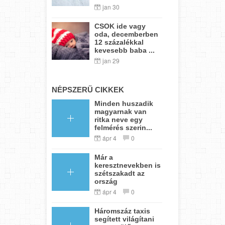
jan 30
CSOK ide vagy
oda, decemberben
12 százalékkal
kevesebb baba ...
jan 29
NÉPSZERŰ CIKKEK
Minden huszadik
magyarnak van
ritka neve egy
felmérés szerin...
ápr 4
0
Már a
keresztnevekben is
szétszakadt az
ország
ápr 4
0
Háromszáz taxis
segített világítani