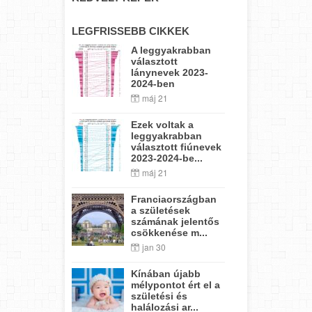
LEGFRISSEBB CIKKEK
A leggyakrabban
választott
lánynevek 2023-
2024-ben
máj 21
Ezek voltak a
leggyakrabban
választott fiúnevek
2023-2024-be...
máj 21
Franciaországban
a születések
számának jelentős
csökkenése m...
jan 30
Kínában újabb
mélypontot ért el a
születési és
halálozási ar...