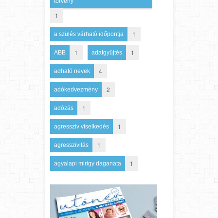
törvény
1
1
a szülés várható időpontja
1
1
ABB
adatgyűjtés
4
adható nevek
2
adókedvezmény
1
adózás
1
agresszív viselkedés
1
agresszivitás
1
agyalapi mirigy daganata