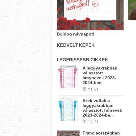
Boldog névnapot!
KEDVELT KÉPEK
LEGFRISSEBB CIKKEK
A leggyakrabban
választott
lánynevek 2023-
2024-ben
máj 21
Ezek voltak a
leggyakrabban
választott fiúnevek
2023-2024-be...
máj 21
Franciaországban