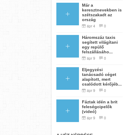
Már a
keresztnevekben is
szétszakadt az
ország
ápr 4
0
Háromszáz taxis
segített világítani
egy repülő
felszállásáho...
ápr 9
0
Eljegyzési
tanácsadó céget
alapított, mert
csalódott kérőjéb...
ápr 9
0
Fáztak idén a brit
feleségcipelők
(videó)
ápr 9
0