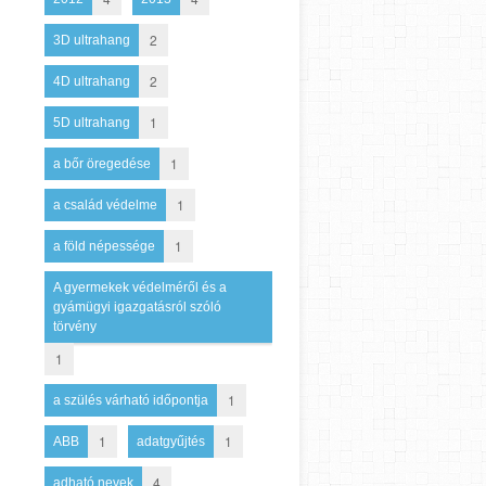
2
3D ultrahang
2
4D ultrahang
1
5D ultrahang
1
a bőr öregedése
1
a család védelme
1
a föld népessége
A gyermekek védelméről és a
gyámügyi igazgatásról szóló
törvény
1
1
a szülés várható időpontja
1
1
ABB
adatgyűjtés
4
adható nevek