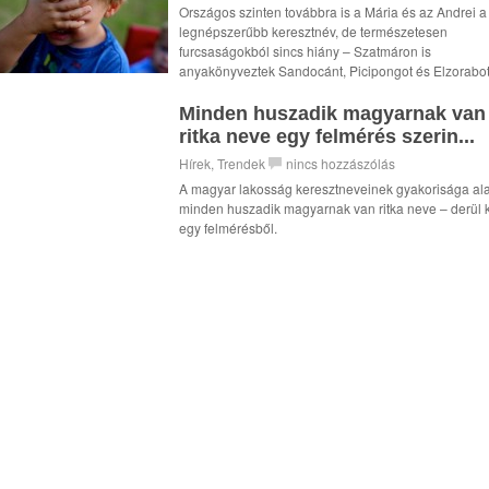
Országos szinten továbbra is a Mária és az Andrei a
legnépszerűbb keresztnév, de természetesen
furcsaságokból sincs hiány – Szatmáron is
anyakönyveztek Sandocánt, Picipongot és Elzorabot i
Minden huszadik magyarnak van
ritka neve egy felmérés szerin...
Hírek
,
Trendek
nincs hozzászólás
A magyar lakosság keresztneveinek gyakorisága al
minden huszadik magyarnak van ritka neve – derül k
egy felmérésből.