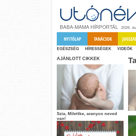
BABA-MAMA HÍRPORTÁL
2026. au
NYITÓLAP
TANÁCSOK
JOGSZA
EGÉSZSÉG
HÍRESSÉGEK
VIDEÓK
AJÁNLOTT CIKKEK
T
Szia, Milettke, aranyos neved
van!