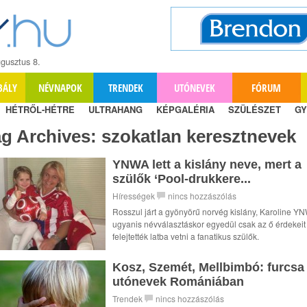
gusztus 8.
BÁLY
NÉVNAPOK
TRENDEK
UTÓNEVEK
FÓRUM
HÉTRŐL-HÉTRE
ULTRAHANG
KÉPGALÉRIA
SZÜLÉSZET
GY
ag Archives:
szokatlan keresztnevek
YNWA lett a kislány neve, mert a
szülők ‘Pool-drukkere...
Hírességek
nincs hozzászólás
Rosszul járt a gyönyörű norvég kislány, Karoline Y
ugyanis névválasztáskor egyedül csak az ő érdekeit
felejtették latba vetni a fanatikus szülők.
Kosz, Szemét, Mellbimbó: furcsa
utónevek Romániában
Trendek
nincs hozzászólás