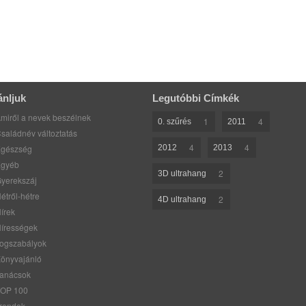
ánljuk
Legutóbbi Címkék
miről a nevek beszélnek
1
4
0. szűrés
2011
saládnév változtatás
4
4
gészség
2012
2013
gyéb
2
3D ultrahang
yerekszáj
étről-hétre
2
4D ultrahang
írek
írességek
ogszabályok
önyvajánló
anácsok
OP 100
rendek