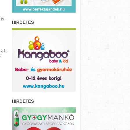
s ...
HIRDETÉS
apján
i
HIRDETÉS