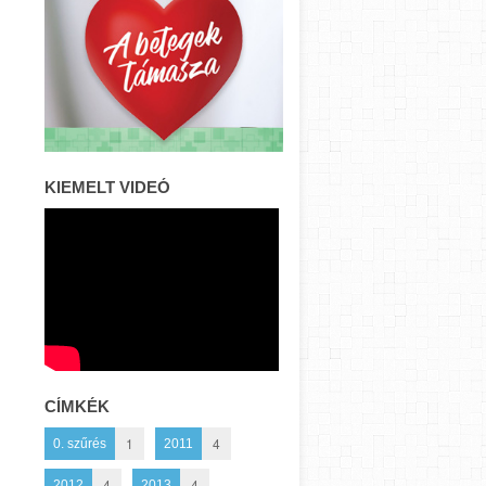
KIEMELT VIDEÓ
CÍMKÉK
1
4
0. szűrés
2011
4
4
2012
2013