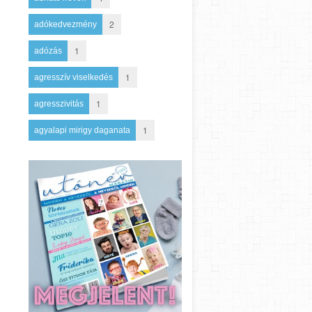
2
adókedvezmény
1
adózás
1
agresszív viselkedés
1
agresszivitás
1
agyalapi mirigy daganata