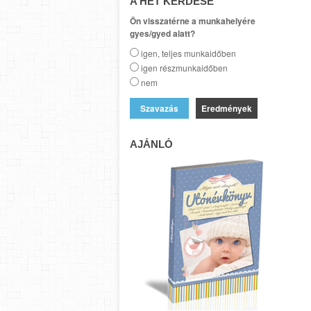
A HÉT KÉRDÉSE
Ön visszatérne a munkahelyére
gyes/gyed alatt?
igen, teljes munkaidőben
igen részmunkaidőben
nem
Eredmények
AJÁNLÓ