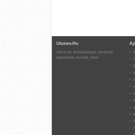
Utonev.hu
Aj
utónevek, érdekességek, tanácsok,
A
statisztikák, trendek, hírek
C
E
E
G
H
H
H
J
K
T
T
T