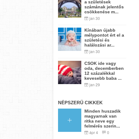
a születések
számának jelentős
csökkenése m...
jan 30
Kínában újabb
mélypontot ért el a
születési és
halálozási ar...
jan 30
CSOK ide vagy
oda, decemberben
12 százalékkal
kevesebb baba ...
jan 29
NÉPSZERŰ CIKKEK
Minden huszadik
magyarnak van
ritka neve egy
felmérés szerin...
ápr 4
0