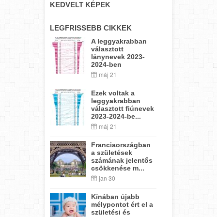
KEDVELT KÉPEK
LEGFRISSEBB CIKKEK
A leggyakrabban
választott
lánynevek 2023-
2024-ben
máj 21
Ezek voltak a
leggyakrabban
választott fiúnevek
2023-2024-be...
máj 21
Franciaországban
a születések
számának jelentős
csökkenése m...
jan 30
Kínában újabb
mélypontot ért el a
születési és