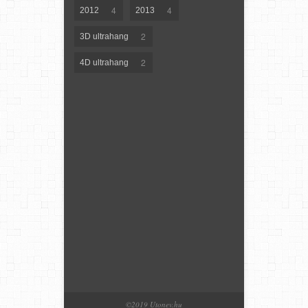
4
4
2012
2013
2
3D ultrahang
2
4D ultrahang
©2019 Utonev.hu