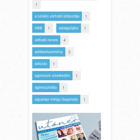
1
1
a szülés várható időpontja
1
1
ABB
adatgyűjtés
4
adható nevek
2
adókedvezmény
1
adózás
1
agresszív viselkedés
1
agresszivitás
1
agyalapi mirigy daganata