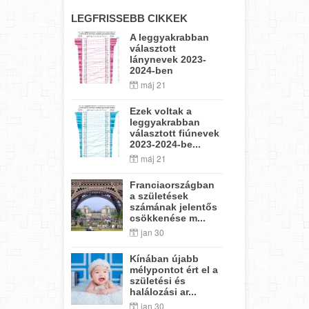
LEGFRISSEBB CIKKEK
A leggyakrabban
választott
lánynevek 2023-
2024-ben
máj 21
Ezek voltak a
leggyakrabban
választott fiúnevek
2023-2024-be...
máj 21
Franciaországban
a születések
számának jelentős
csökkenése m...
jan 30
Kínában újabb
mélypontot ért el a
születési és
halálozási ar...
jan 30