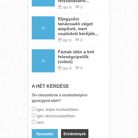
felszállásáho...
ápr 9
0
Eljegyzési
tanácsadó céget
alapított, mert
csalódott kérőjéb...
ápr 9
0
Fáztak idén a brit
feleségcipelők
(videó)
ápr 9
0
A HÉT KÉRDÉSE
Ön visszatérne a munkahelyére
gyes/gyed alatt?
igen, teljes munkaidőben
igen részmunkaidőben
nem
Eredmények