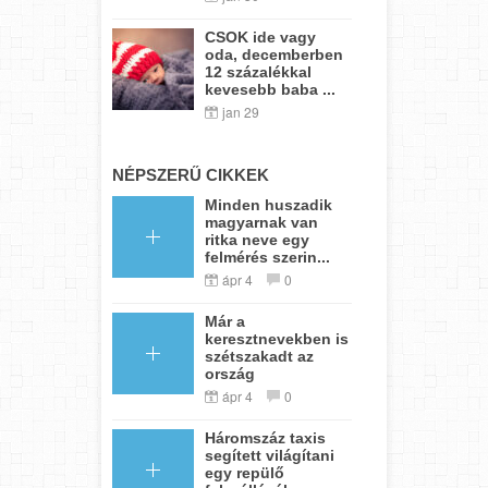
CSOK ide vagy
oda, decemberben
12 százalékkal
kevesebb baba ...
jan 29
NÉPSZERŰ CIKKEK
Minden huszadik
magyarnak van
ritka neve egy
felmérés szerin...
ápr 4
0
Már a
keresztnevekben is
szétszakadt az
ország
ápr 4
0
Háromszáz taxis
segített világítani
egy repülő