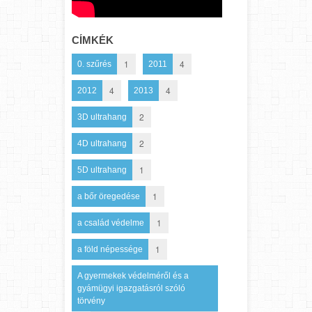
CÍMKÉK
1
4
0. szűrés
2011
4
4
2012
2013
2
3D ultrahang
2
4D ultrahang
1
5D ultrahang
1
a bőr öregedése
1
a család védelme
1
a föld népessége
A gyermekek védelméről és a
gyámügyi igazgatásról szóló
törvény