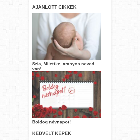
AJÁNLOTT CIKKEK
Szia, Milettke, aranyos neved
van!
Boldog névnapot!
KEDVELT KÉPEK