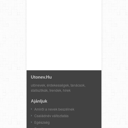
Utonev.hu
utónevek, érdekességek, tanácsok,
statisztikák, trendek, hírek
Ajánljuk
Amiről a nevek beszélnek
Családnév változtatás
Egészség