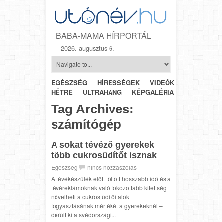
BABA-MAMA HÍRPORTÁL
2026. augusztus 6.
EGÉSZSÉG
HÍRESSÉGEK
VIDEÓK
HÉTRŐL-
HÉTRE
ULTRAHANG
KÉPGALÉRIA
SZÜLÉSZET
Tag Archives:
számítógép
A sokat tévéző gyerekek
több cukrosüdítőt isznak
Egészség
nincs hozzászólás
A tévékészülék előtt töltött hosszabb idő és a
tévéreklámoknak való fokozottabb kitettség
növelheti a cukros üdítőitalok
fogyasztásának mértékét a gyerekeknél –
derült ki a svédországi...