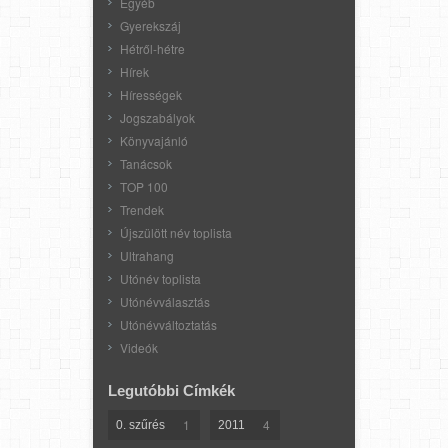
Egyéb
Gyerekszáj
Hétről-hétre
Hírek
Hírességek
Jogszabályok
Könyvajánló
Tanácsok
TOP 100
Trendek
Újszülött név toplista
Ultrahang
Utónév toplista
Utónévválasztás
Utónévváltoztatás
Videók
Legutóbbi Címkék
1
4
0. szűrés
2011