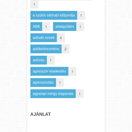
1
1
a szülés várható időpontja
1
1
ABB
adatgyűjtés
4
adható nevek
2
adókedvezmény
1
adózás
1
agresszív viselkedés
1
agresszivitás
1
agyalapi mirigy daganata
AJÁNLAT