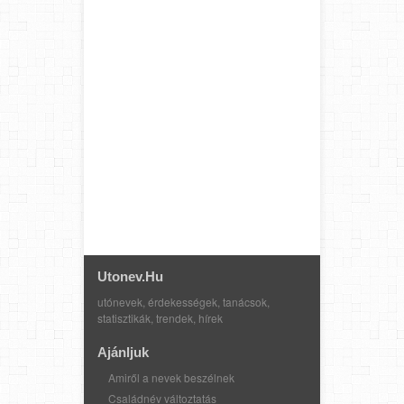
Utonev.hu
utónevek, érdekességek, tanácsok,
statisztikák, trendek, hírek
Ajánljuk
Amiről a nevek beszélnek
Családnév változtatás