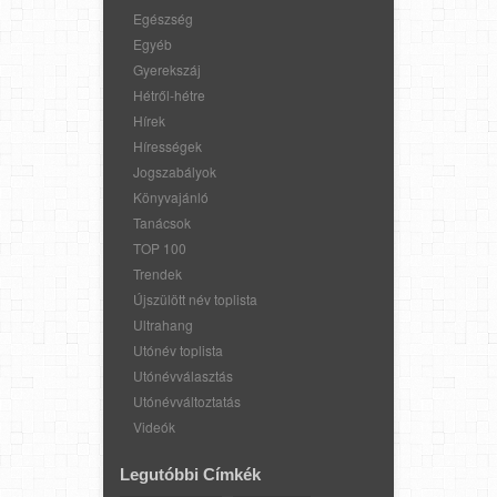
Egészség
Egyéb
Gyerekszáj
Hétről-hétre
Hírek
Hírességek
Jogszabályok
Könyvajánló
Tanácsok
TOP 100
Trendek
Újszülött név toplista
Ultrahang
Utónév toplista
Utónévválasztás
Utónévváltoztatás
Videók
Legutóbbi Címkék