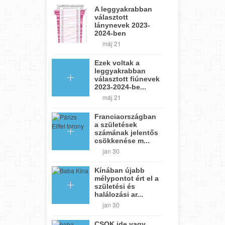
A leggyakrabban
választott
lánynevek 2023-
2024-ben
máj 21
Ezek voltak a
leggyakrabban
választott fiúnevek
2023-2024-be...
máj 21
Franciaországban
a születések
számának jelentős
csökkenése m...
jan 30
Kínában újabb
mélypontot ért el a
születési és
halálozási ar...
jan 30
CSOK ide vagy