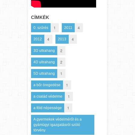
CÍMKÉK
1
4
0. szűrés
2011
4
4
2012
2013
2
3D ultrahang
2
4D ultrahang
1
5D ultrahang
1
a bőr öregedése
1
a család védelme
1
a föld népessége
A gyermekek védelméről és a
gyámügyi igazgatásról szóló
törvény