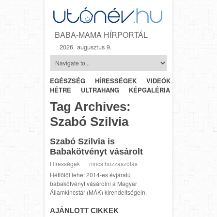
BABA-MAMA HÍRPORTÁL
2026. augusztus 9.
EGÉSZSÉG
HÍRESSÉGEK
VIDEÓK
HÉTRŐL-
HÉTRE
ULTRAHANG
KÉPGALÉRIA
SZÜLÉSZET
Tag Archives:
Szabó Szilvia
Szabó Szilvia is
Babakötvényt vásárolt
Hírességek
nincs hozzászólás
Hétfőtől lehet 2014-es évjáratú
babakötvényt vásárolni a Magyar
Államkincstár (MÁK) kirendeltségein.
AJÁNLOTT CIKKEK