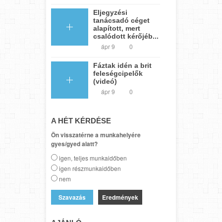
Eljegyzési
tanácsadó céget
alapított, mert
csalódott kérőjéb...
ápr 9
0
Fáztak idén a brit
feleségcipelők
(videó)
ápr 9
0
A HÉT KÉRDÉSE
Ön visszatérne a munkahelyére
gyes/gyed alatt?
igen, teljes munkaidőben
igen részmunkaidőben
nem
Eredmények