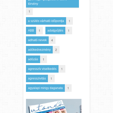
törvény
1
1
a szülés várható időpontja
1
1
ABB
adatgyűjtés
4
adható nevek
2
adókedvezmény
1
adózás
1
agresszív viselkedés
1
agresszivitás
1
agyalapi mirigy daganata