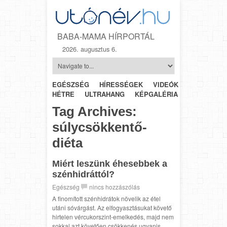
BABA-MAMA HÍRPORTÁL
2026. augusztus 6.
EGÉSZSÉG
HÍRESSÉGEK
VIDEÓK
HÉTRŐL-
HÉTRE
ULTRAHANG
KÉPGALÉRIA
SZÜLÉSZET
Tag Archives:
súlycsökkentő-
diéta
Miért leszünk éhesebbek a
szénhidráttól?
Egészség
nincs hozzászólás
A finomított szénhidrátok növelik az étel
utáni sóvárgást. Az elfogyasztásukat követő
hirtelen vércukorszint-emelkedés, majd nem
sokkal azt követően csökkenés ugyanis