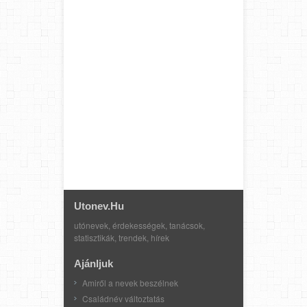
Utonev.hu
utónevek, érdekességek, tanácsok,
statisztikák, trendek, hírek
Ajánljuk
Amiről a nevek beszélnek
Családnév változtatás