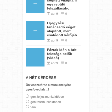
segített világítani
egy repülő
felszállásáho...
ápr 9
0
Eljegyzési
tanácsadó céget
alapított, mert
csalódott kérőjéb...
ápr 9
0
Fáztak idén a brit
feleségcipelők
(videó)
ápr 9
0
A HÉT KÉRDÉSE
Ön visszatérne a munkahelyére
gyes/gyed alatt?
igen, teljes munkaidőben
igen részmunkaidőben
nem