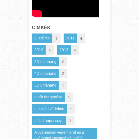
CÍMKÉK
1
4
0. szűrés
2011
4
4
2012
2013
2
3D ultrahang
2
4D ultrahang
1
5D ultrahang
1
a bőr öregedése
1
a család védelme
1
a föld népessége
A gyermekek védelméről és a
gyámügyi igazgatásról szóló