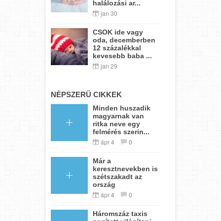
halálozási ar...
jan 30
CSOK ide vagy
oda, decemberben
12 százalékkal
kevesebb baba ...
jan 29
NÉPSZERŰ CIKKEK
Minden huszadik
magyarnak van
ritka neve egy
felmérés szerin...
ápr 4
0
Már a
keresztnevekben is
szétszakadt az
ország
ápr 4
0
Háromszáz taxis