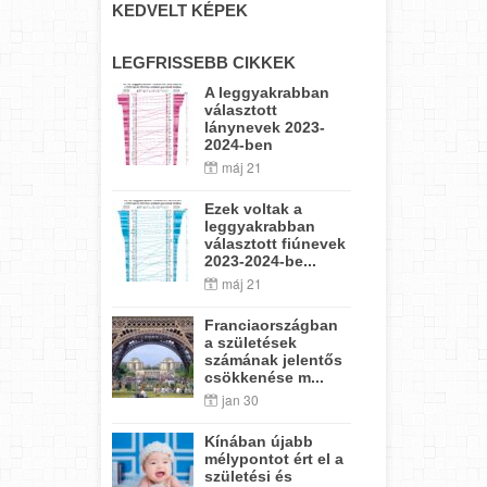
KEDVELT KÉPEK
LEGFRISSEBB CIKKEK
A leggyakrabban
választott
lánynevek 2023-
2024-ben
máj 21
Ezek voltak a
leggyakrabban
választott fiúnevek
2023-2024-be...
máj 21
Franciaországban
a születések
számának jelentős
csökkenése m...
jan 30
Kínában újabb
mélypontot ért el a
születési és