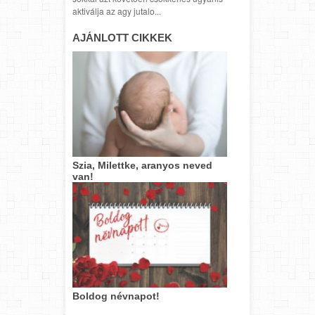
aktiválja az agy jutalo...
AJÁNLOTT CIKKEK
Szia, Milettke, aranyos neved
van!
Boldog névnapot!