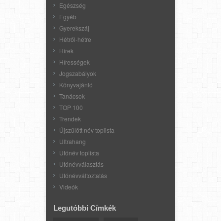
Egészség
Egyéb
Gyerekszáj
Hétről-hétre
Hírek
Hírességek
Jogszabályok
Könyvajánló
Tanácsok
TOP 100
Trendek
Újszülött név toplista
Ultrahang
Utónév toplista
Utónévválasztás
Utónévváltoztatás
Videók
Legutóbbi Címkék