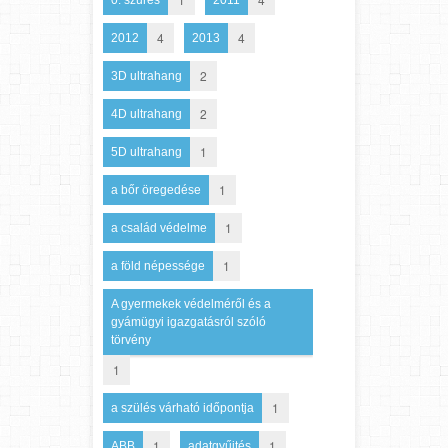
0. szűrés
2011
4
4
2012
2013
2
3D ultrahang
2
4D ultrahang
1
5D ultrahang
1
a bőr öregedése
1
a család védelme
1
a föld népessége
A gyermekek védelméről és a
gyámügyi igazgatásról szóló
törvény
1
1
a szülés várható időpontja
1
1
ABB
adatgyűjtés