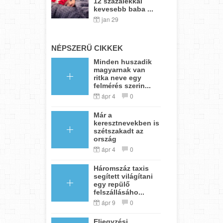
12 százalékkal
kevesebb baba ...
jan 29
NÉPSZERŰ CIKKEK
Minden huszadik
magyarnak van
ritka neve egy
felmérés szerin...
ápr 4
0
Már a
keresztnevekben is
szétszakadt az
ország
ápr 4
0
Háromszáz taxis
segített világítani
egy repülő
felszállásáho...
ápr 9
0
Eljegyzési