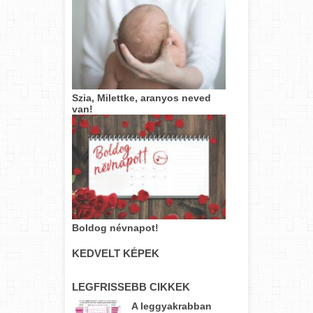
Szia, Milettke, aranyos neved
van!
Boldog névnapot!
KEDVELT KÉPEK
LEGFRISSEBB CIKKEK
A leggyakrabban