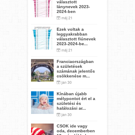
választott
lánynevek 2023-
2024-ben
máj 21
Ezek voltak a
leggyakrabban
választott fiúnevek
2023-2024-be...
máj 21
Franciaországban
a születések
számának jelentős
csökkenése m...
jan 30
Kínában újabb
mélypontot ért el a
születési és
halálozási ar...
jan 30
CSOK ide vagy
oda, decemberben