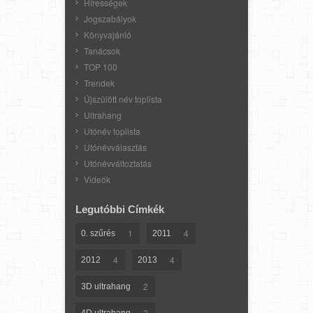
Hírességek
Jogszabályok
Könyvajánló
Tanácsok
TOP 100
Trendek
Újszülött név toplista
Ultrahang
Utónév toplista
Utónévválasztás
Utónévváltoztatás
Videók
Legutóbbi Címkék
1
4
0. szűrés
2011
4
4
2012
2013
2
3D ultrahang
2
4D ultrahang