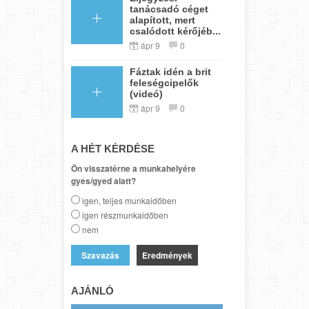
tanácsadó céget
alapított, mert
csalódott kérőjéb...
ápr 9
0
Fáztak idén a brit
feleségcipelők
(videó)
ápr 9
0
A HÉT KÉRDÉSE
Ön visszatérne a munkahelyére
gyes/gyed alatt?
igen, teljes munkaidőben
igen részmunkaidőben
nem
Eredmények
AJÁNLÓ