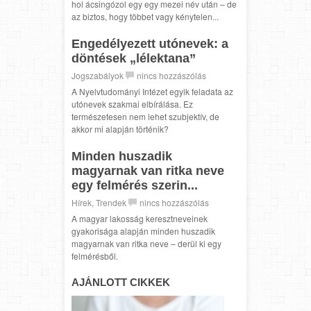
hol ácsingózol egy egy mezei név után – de
az biztos, hogy többet vagy kénytelen...
Engedélyezett utónevek: a
döntések „lélektana”
Jogszabályok
nincs hozzászólás
A Nyelvtudományi Intézet egyik feladata az
utónevek szakmai elbírálása. Ez
természetesen nem lehet szubjektív, de
akkor mi alapján történik?
Minden huszadik
magyarnak van ritka neve
egy felmérés szerin...
Hírek
,
Trendek
nincs hozzászólás
A magyar lakosság keresztneveinek
gyakorisága alapján minden huszadik
magyarnak van ritka neve – derül ki egy
felmérésből.
AJÁNLOTT CIKKEK