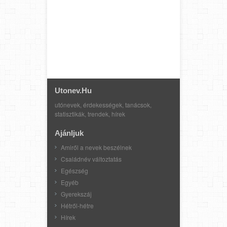
Utonev.hu
utónevek, érdekességek, tanácsok,
statisztikák, trendek, hírek
Ajánljuk
Amiről a nevek beszélnek
Családnév változtatás
Egészség
Egyéb
Gyerekszáj
Hétről-hétre
Hírek