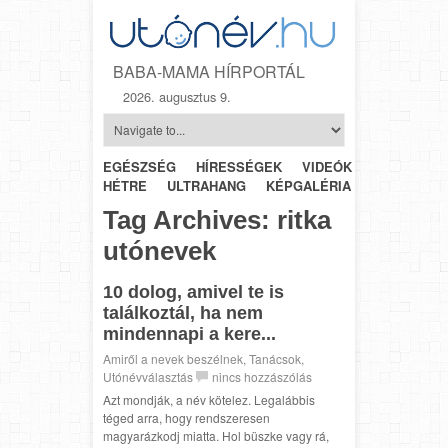
BABA-MAMA HÍRPORTÁL
2026. augusztus 9.
EGÉSZSÉG
HÍRESSÉGEK
VIDEÓK
HÉTRŐL-
HÉTRE
ULTRAHANG
KÉPGALÉRIA
SZÜLÉSZET
Tag Archives:
ritka
utónevek
10 dolog, amivel te is
találkoztál, ha nem
mindennapi a kere...
Amiről a nevek beszélnek
,
Tanácsok
,
Utónévválasztás
nincs hozzászólás
Azt mondják, a név kötelez. Legalábbis
téged arra, hogy rendszeresen
magyarázkodj miatta. Hol büszke vagy rá,