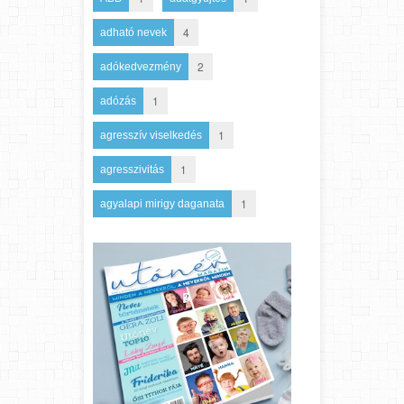
4
adható nevek
2
adókedvezmény
1
adózás
1
agresszív viselkedés
1
agresszivitás
1
agyalapi mirigy daganata