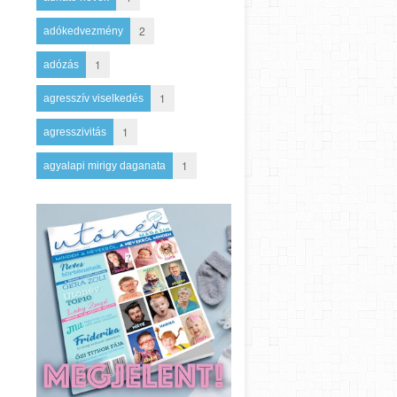
2
adókedvezmény
1
adózás
1
agresszív viselkedés
1
agresszivitás
1
agyalapi mirigy daganata