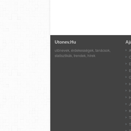
Utonev.hu
Aj
utónevek, érdekességek, tanácsok,
A
statisztikák, trendek, hírek
C
E
E
G
H
H
H
J
K
T
T
T