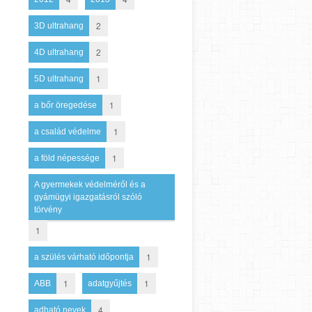
2
3D ultrahang
2
4D ultrahang
1
5D ultrahang
1
a bőr öregedése
1
a család védelme
1
a föld népessége
A gyermekek védelméről és a
gyámügyi igazgatásról szóló
törvény
1
1
a szülés várható időpontja
1
1
ABB
adatgyűjtés
4
adható nevek