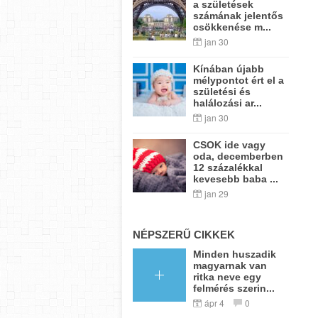
a születések
számának jelentős
csökkenése m...
jan 30
Kínában újabb
mélypontot ért el a
születési és
halálozási ar...
jan 30
CSOK ide vagy
oda, decemberben
12 százalékkal
kevesebb baba ...
jan 29
NÉPSZERŰ CIKKEK
Minden huszadik
magyarnak van
ritka neve egy
felmérés szerin...
ápr 4
0