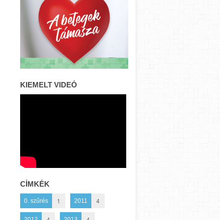
KIEMELT VIDEÓ
CÍMKÉK
1
4
0. szűrés
2011
4
4
2012
2013