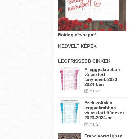
Boldog névnapot!
KEDVELT KÉPEK
LEGFRISSEBB CIKKEK
A leggyakrabban
választott
lánynevek 2023-
2024-ben
máj 21
Ezek voltak a
leggyakrabban
választott fiúnevek
2023-2024-be...
máj 21
Franciaországban