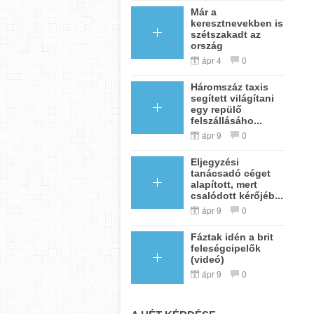
Már a
keresztnevekben is
szétszakadt az
ország
ápr 4
0
Háromszáz taxis
segített világítani
egy repülő
felszállásáho...
ápr 9
0
Eljegyzési
tanácsadó céget
alapított, mert
csalódott kérőjéb...
ápr 9
0
Fáztak idén a brit
feleségcipelők
(videó)
ápr 9
0