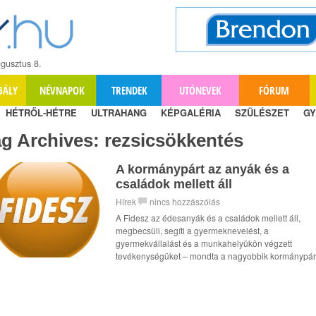
gusztus 8.
BÁLY
NÉVNAPOK
TRENDEK
UTÓNEVEK
FÓRUM
HÉTRŐL-HÉTRE
ULTRAHANG
KÉPGALÉRIA
SZÜLÉSZET
GY
ag Archives:
rezsicsökkentés
A kormánypárt az anyák és a
családok mellett áll
Hírek
nincs hozzászólás
A Fidesz az édesanyák és a családok mellett áll,
megbecsüli, segíti a gyermeknevelést, a
gyermekvállalást és a munkahelyükön végzett
tevékenységüket – mondta a nagyobbik kormánypár