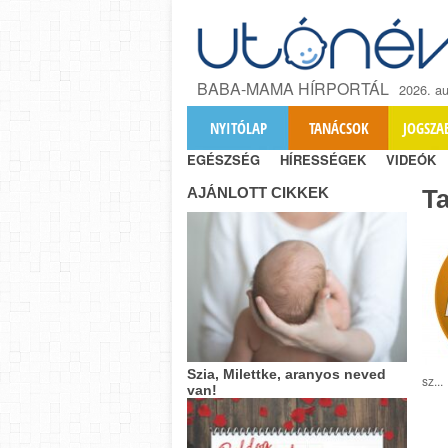
BABA-MAMA HÍRPORTÁL
2026. au
NYITÓLAP
TANÁCSOK
JOGSZA
EGÉSZSÉG
HÍRESSÉGEK
VIDEÓK
AJÁNLOTT CIKKEK
T
Szia, Milettke, aranyos neved
sz...
van!