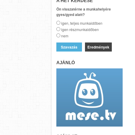
A HÉT KÉRDÉSE
Ön visszatérne a munkahelyére
gyes/gyed alatt?
igen, teljes munkaidőben
igen részmunkaidőben
nem
Eredmények
AJÁNLÓ