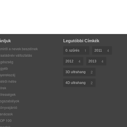
ánljuk
Legutóbbi Címkék
miről a nevek beszélnek
1
4
0. szűrés
2011
saládnév változtatás
4
4
gészség
2012
2013
gyéb
2
3D ultrahang
yerekszáj
étről-hétre
2
4D ultrahang
írek
írességek
ogszabályok
önyvajánló
anácsok
OP 100
rendek