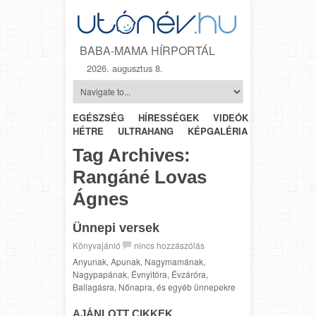
BABA-MAMA HÍRPORTÁL
2026. augusztus 8.
EGÉSZSÉG
HÍRESSÉGEK
VIDEÓK
HÉTRŐL-
HÉTRE
ULTRAHANG
KÉPGALÉRIA
SZÜLÉSZET
Tag Archives:
Rangáné Lovas
Ágnes
Ünnepi versek
Könyvajánló
nincs hozzászólás
Anyunak, Apunak, Nagymamának,
Nagypapának, Évnyitóra, Évzáróra,
Ballagásra, Nőnapra, és egyéb ünnepekre
AJÁNLOTT CIKKEK