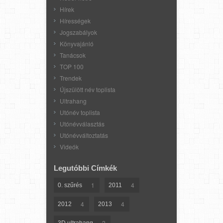
Hírek
Hírességek
Jogszabályok
Könyvajánló
Tanácsok
TOP 100
Trendek
Újszülött név toplista
Ultrahang
Utónév toplista
Utónévválasztás
Utónévváltoztatás
Videók
Legutóbbi Címkék
1
4
0. szűrés
2011
4
4
2012
2013
2
3D ultrahang