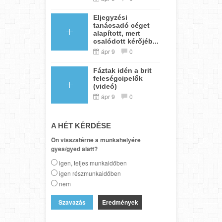
Eljegyzési
tanácsadó céget
alapított, mert
csalódott kérőjéb...
ápr 9
0
Fáztak idén a brit
feleségcipelők
(videó)
ápr 9
0
A HÉT KÉRDÉSE
Ön visszatérne a munkahelyére
gyes/gyed alatt?
igen, teljes munkaidőben
igen részmunkaidőben
nem
Eredmények