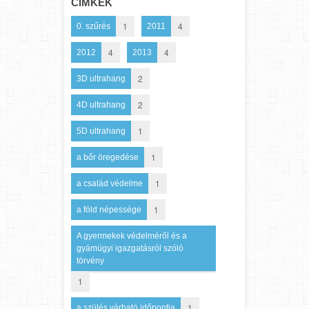
CÍMKÉK
1
4
0. szűrés
2011
4
4
2012
2013
2
3D ultrahang
2
4D ultrahang
1
5D ultrahang
1
a bőr öregedése
1
a család védelme
1
a föld népessége
A gyermekek védelméről és a
gyámügyi igazgatásról szóló
törvény
1
1
a szülés várható időpontja