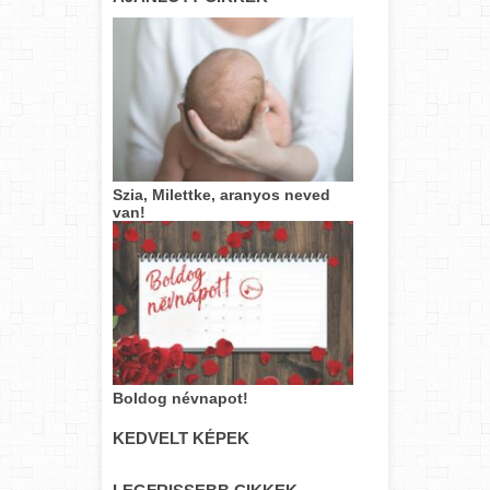
Szia, Milettke, aranyos neved
van!
Boldog névnapot!
KEDVELT KÉPEK