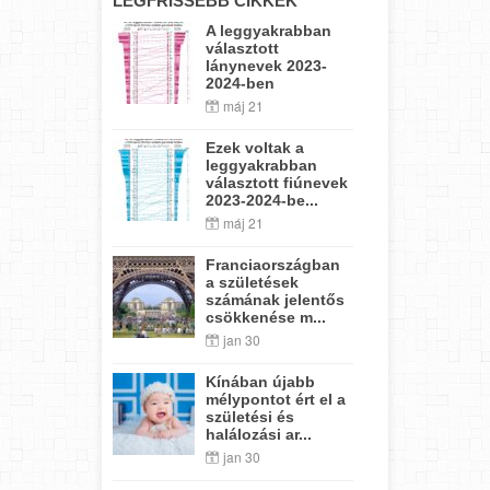
LEGFRISSEBB CIKKEK
A leggyakrabban
választott
lánynevek 2023-
2024-ben
máj 21
Ezek voltak a
leggyakrabban
választott fiúnevek
2023-2024-be...
máj 21
Franciaországban
a születések
számának jelentős
csökkenése m...
jan 30
Kínában újabb
mélypontot ért el a
születési és
halálozási ar...
jan 30