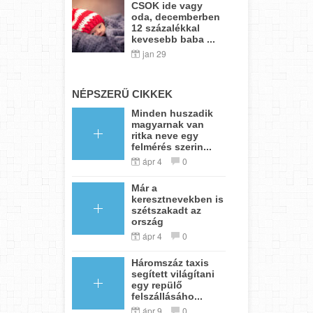
CSOK ide vagy
oda, decemberben
12 százalékkal
kevesebb baba ...
jan 29
NÉPSZERŰ CIKKEK
Minden huszadik
magyarnak van
ritka neve egy
felmérés szerin...
ápr 4
0
Már a
keresztnevekben is
szétszakadt az
ország
ápr 4
0
Háromszáz taxis
segített világítani
egy repülő
felszállásáho...
ápr 9
0