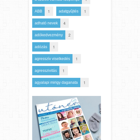
1
1
ABB
adatgyűjtés
4
adható nevek
2
adókedvezmény
1
adózás
1
agresszív viselkedés
1
agresszivitás
1
agyalapi mirigy daganata