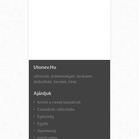
Utonev.hu
utónevek, érdekességek, tanácsok,
statisztikák, trendek, hírek
Ajánljuk
Amiről a nevek beszélnek
Családnév változtatás
Egészség
Egyéb
Gyerekszáj
Hétről-hétre