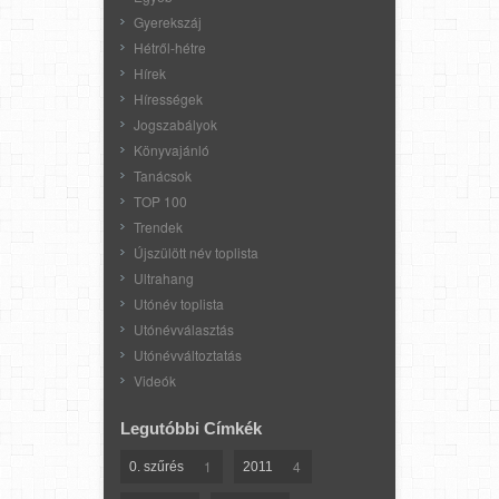
Gyerekszáj
Hétről-hétre
Hírek
Hírességek
Jogszabályok
Könyvajánló
Tanácsok
TOP 100
Trendek
Újszülött név toplista
Ultrahang
Utónév toplista
Utónévválasztás
Utónévváltoztatás
Videók
Legutóbbi Címkék
1
4
0. szűrés
2011