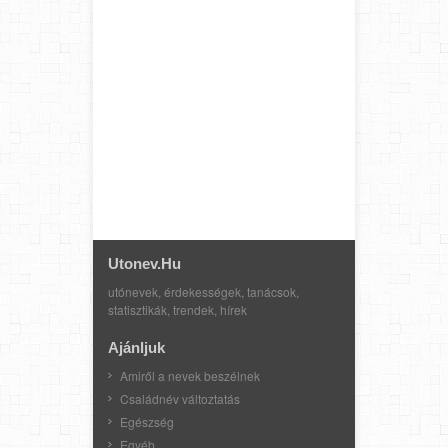
Utonev.hu
utónevek, érdekességek, tanácsok,
statisztikák, trendek, hírek
Ajánljuk
Amiről a nevek beszélnek
Családnév változtatás
Egészség
Egyéb