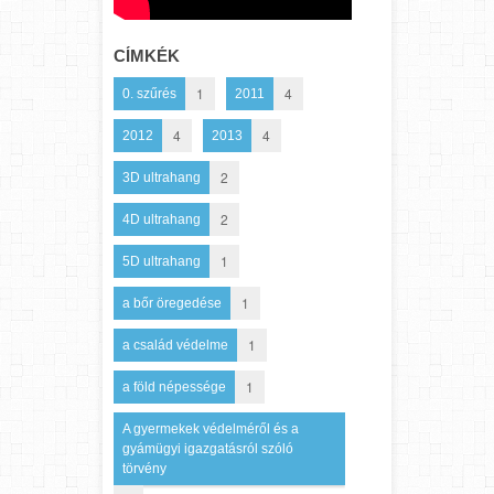
CÍMKÉK
1
4
0. szűrés
2011
4
4
2012
2013
2
3D ultrahang
2
4D ultrahang
1
5D ultrahang
1
a bőr öregedése
1
a család védelme
1
a föld népessége
A gyermekek védelméről és a
gyámügyi igazgatásról szóló
törvény