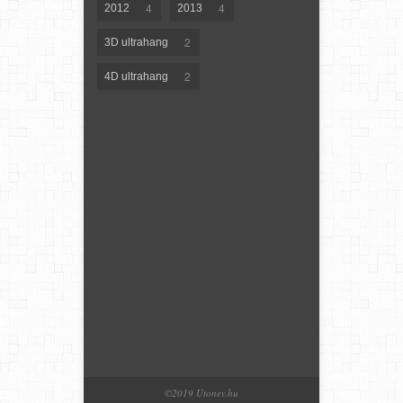
4
4
2012
2013
2
3D ultrahang
2
4D ultrahang
©2019 Utonev.hu