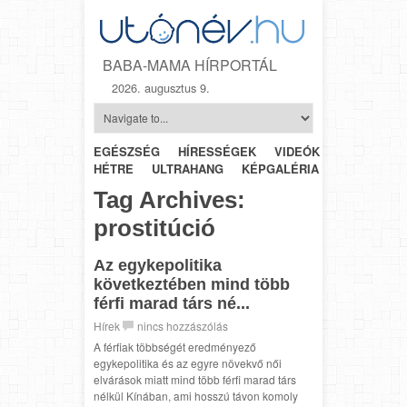
BABA-MAMA HÍRPORTÁL
2026. augusztus 9.
EGÉSZSÉG
HÍRESSÉGEK
VIDEÓK
HÉTRŐL-
HÉTRE
ULTRAHANG
KÉPGALÉRIA
SZÜLÉSZET
Tag Archives:
prostitúció
Az egykepolitika
következtében mind több
férfi marad társ né...
Hírek
nincs hozzászólás
A férfiak többségét eredményező
egykepolitika és az egyre növekvő női
elvárások miatt mind több férfi marad társ
nélkül Kínában, ami hosszú távon komoly