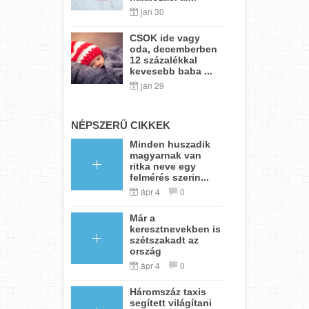
jan 30
CSOK ide vagy
oda, decemberben
12 százalékkal
kevesebb baba ...
jan 29
NÉPSZERŰ CIKKEK
Minden huszadik
magyarnak van
ritka neve egy
felmérés szerin...
ápr 4
0
Már a
keresztnevekben is
szétszakadt az
ország
ápr 4
0
Háromszáz taxis
segített világítani