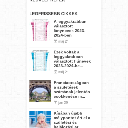
LEGFRISSEBB CIKKEK
A leggyakrabban
választott
lánynevek 2023-
2024-ben
máj 21
Ezek voltak a
leggyakrabban
választott fiúnevek
2023-2024-be...
máj 21
Franciaországban
a születések
számának jelentős
csökkenése m...
jan 30
Kínában újabb
mélypontot ért el a
születési és
halálozási ar...