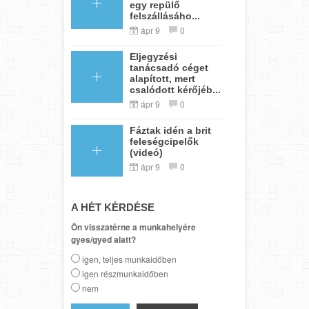
egy repülő
felszállásáho...
ápr 9
0
Eljegyzési
tanácsadó céget
alapított, mert
csalódott kérőjéb...
ápr 9
0
Fáztak idén a brit
feleségcipelők
(videó)
ápr 9
0
A HÉT KÉRDÉSE
Ön visszatérne a munkahelyére
gyes/gyed alatt?
igen, teljes munkaidőben
igen részmunkaidőben
nem