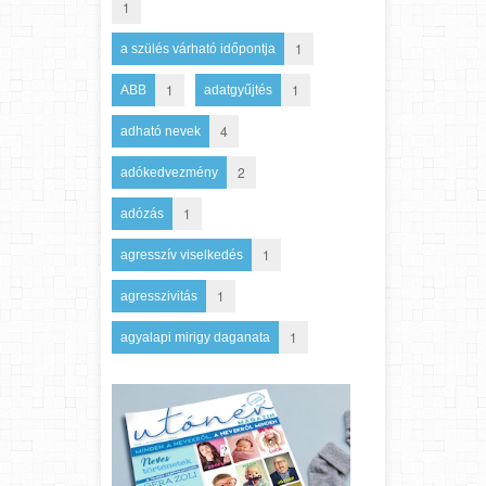
1
1
a szülés várható időpontja
1
1
ABB
adatgyűjtés
4
adható nevek
2
adókedvezmény
1
adózás
1
agresszív viselkedés
1
agresszivitás
1
agyalapi mirigy daganata