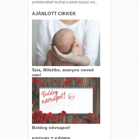
problémákat hozhat a kelet-ázsiai ors...
AJÁNLOTT CIKKEK
Szia, Milettke, aranyos neved
van!
Boldog névnapot!
KEDVELT KÉPEK