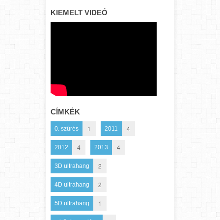
KIEMELT VIDEÓ
CÍMKÉK
1
4
0. szűrés
2011
4
4
2012
2013
2
3D ultrahang
2
4D ultrahang
1
5D ultrahang