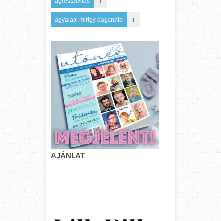
1
agresszivitás
1
agyalapi mirigy daganata
AJÁNLAT