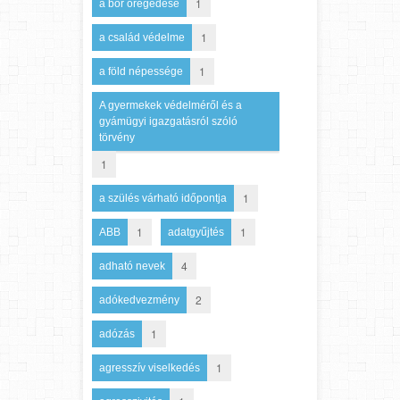
1
a bőr öregedése
1
a család védelme
1
a föld népessége
A gyermekek védelméről és a
gyámügyi igazgatásról szóló
törvény
1
1
a szülés várható időpontja
1
1
ABB
adatgyűjtés
4
adható nevek
2
adókedvezmény
1
adózás
1
agresszív viselkedés