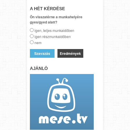
A HÉT KÉRDÉSE
Ön visszatérne a munkahelyére
gyes/gyed alatt?
igen, teljes munkaidőben
igen részmunkaidőben
nem
Eredmények
AJÁNLÓ