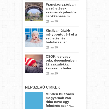
Franciaországban
a születések
számának jelentős
csökkenése m...
jan 30
Kínában újabb
mélypontot ért el a
születési és
halálozási ar...
jan 30
CSOK ide vagy
oda, decemberben
12 százalékkal
kevesebb baba ...
jan 29
NÉPSZERŰ CIKKEK
Minden huszadik
magyarnak van
ritka neve egy
felmérés szerin...