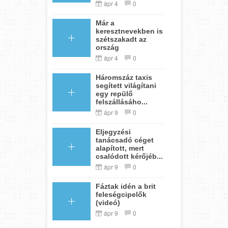
ápr 4
0
Már a
keresztnevekben is
szétszakadt az
ország
ápr 4
0
Háromszáz taxis
segített világítani
egy repülő
felszállásáho...
ápr 9
0
Eljegyzési
tanácsadó céget
alapított, mert
csalódott kérőjéb...
ápr 9
0
Fáztak idén a brit
feleségcipelők
(videó)
ápr 9
0