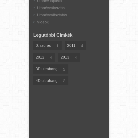
Utónév toplista
Utónévválasztás
Utónévváltoztatás
Videók
Legutóbbi Címkék
1
4
0. szűrés
2011
4
4
2012
2013
2
3D ultrahang
2
4D ultrahang