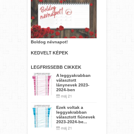
Boldog névnapot!
KEDVELT KÉPEK
LEGFRISSEBB CIKKEK
A leggyakrabban
választott
lánynevek 2023-
2024-ben
máj 21
Ezek voltak a
leggyakrabban
választott fiúnevek
2023-2024-be...
máj 21