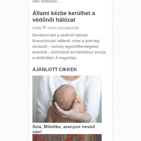
idén rózsaszín...
Állami kézbe kerülhet a
védőnői hálózat
Hírek
nincs hozzászólás
Rendezni kell a védőnői hálózat
finanszírozási hátterét, mivel a jelenlegi
rendszer – komoly egyenlőtlenségeket
teremtve – különböző fenntartókhoz sorolja
a védőnőket. A megoldás...
AJÁNLOTT CIKKEK
Szia, Milettke, aranyos neved
van!