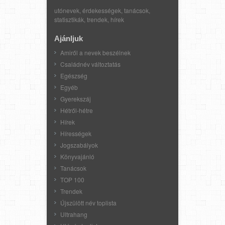
utónevek, érdekességek, tanácsok,
statisztikák, trendek, hírek
Ajánljuk
Amiről a nevek beszélnek
Családnév változtatás
Egészség
Egyéb
Gyerekszáj
Hétről-hétre
Hírek
Hírességek
Jogszabályok
Könyvajánló
Tanácsok
TOP 100
Trendek
Újszülött név toplista
Ultrahang