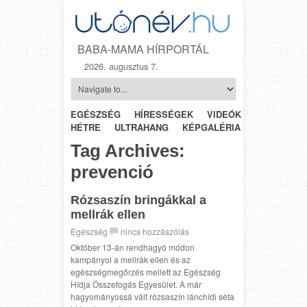
BABA-MAMA HÍRPORTÁL
2026. augusztus 7.
EGÉSZSÉG
HÍRESSÉGEK
VIDEÓK
HÉTRŐL-
HÉTRE
ULTRAHANG
KÉPGALÉRIA
SZÜLÉSZET
Tag Archives:
prevenció
Rózsaszín bringákkal a
mellrák ellen
Egészség
nincs hozzászólás
Október 13-án rendhagyó módon
kampányol a mellrák ellen és az
egészségmegőrzés mellett az Egészség
Hídja Összefogás Egyesület. A már
hagyományossá vált rózsaszín lánchídi séta