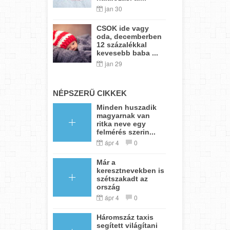
jan 30
CSOK ide vagy
oda, decemberben
12 százalékkal
kevesebb baba ...
jan 29
NÉPSZERŰ CIKKEK
Minden huszadik
magyarnak van
ritka neve egy
felmérés szerin...
ápr 4
0
Már a
keresztnevekben is
szétszakadt az
ország
ápr 4
0
Háromszáz taxis
segített világítani