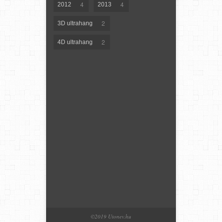
4
4
2012
2013
2
3D ultrahang
2
4D ultrahang
©2019 Utonev.hu