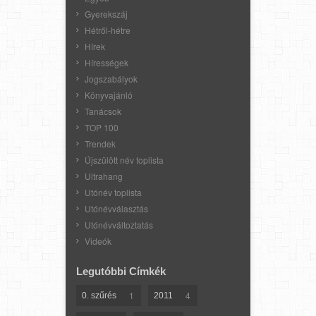
Gyerekszáj
Hétről-hétre
Hírek
Hírességek
Jogszabályok
Könyvajánló
Tanácsok
TOP 100
Trendek
Újszülött név toplista
Ultrahang
Utónév toplista
Utónévválasztás
Utónévváltoztatás
Videók
Legutóbbi Címkék
1
4
0. szűrés
2011