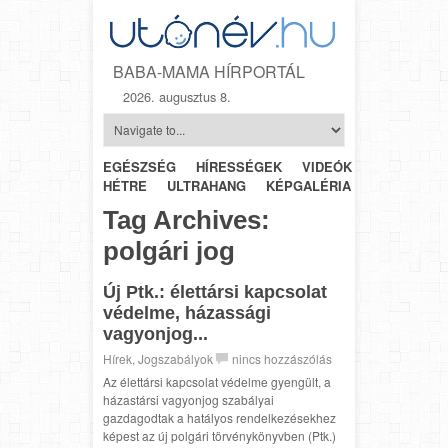
BABA-MAMA HÍRPORTÁL
2026. augusztus 8.
EGÉSZSÉG
HÍRESSÉGEK
VIDEÓK
HÉTRŐL-
HÉTRE
ULTRAHANG
KÉPGALÉRIA
SZÜLÉSZET
Tag Archives:
polgári jog
Új Ptk.: élettársi kapcsolat
védelme, házassági
vagyonjog...
Hírek
,
Jogszabályok
nincs hozzászólás
Az élettársi kapcsolat védelme gyengült, a
házastársi vagyonjog szabályai
gazdagodtak a hatályos rendelkezésekhez
képest az új polgári törvénykönyvben (Ptk.)