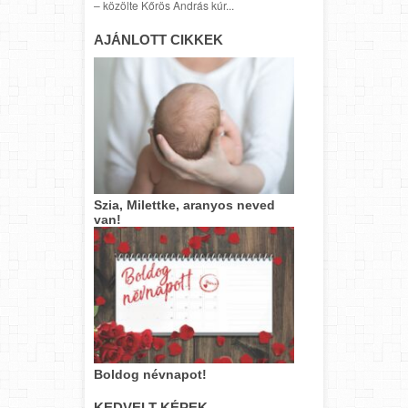
– közölte Kőrös András kúr...
AJÁNLOTT CIKKEK
Szia, Milettke, aranyos neved
van!
Boldog névnapot!
KEDVELT KÉPEK