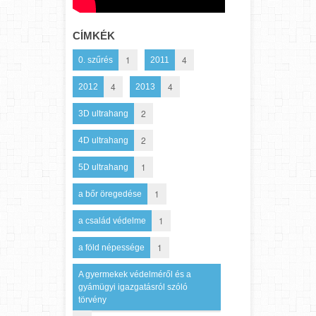
CÍMKÉK
1
4
0. szűrés
2011
4
4
2012
2013
2
3D ultrahang
2
4D ultrahang
1
5D ultrahang
1
a bőr öregedése
1
a család védelme
1
a föld népessége
A gyermekek védelméről és a
gyámügyi igazgatásról szóló
törvény