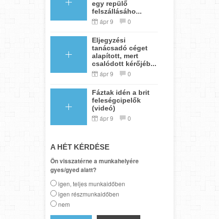
egy repülő
felszállásáho...
ápr 9
0
Eljegyzési
tanácsadó céget
alapított, mert
csalódott kérőjéb...
ápr 9
0
Fáztak idén a brit
feleségcipelők
(videó)
ápr 9
0
A HÉT KÉRDÉSE
Ön visszatérne a munkahelyére
gyes/gyed alatt?
igen, teljes munkaidőben
igen részmunkaidőben
nem