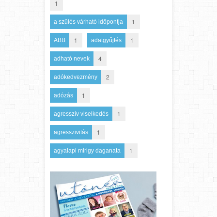
1
1
a szülés várható időpontja
1
1
ABB
adatgyűjtés
4
adható nevek
2
adókedvezmény
1
adózás
1
agresszív viselkedés
1
agresszivitás
1
agyalapi mirigy daganata