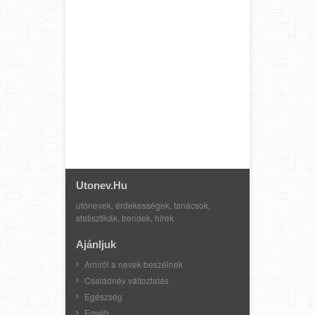
Utonev.hu
utónevek, érdekességek, tanácsok,
statisztikák, trendek, hírek
Ajánljuk
Amiről a nevek beszélnek
Családnév változtatás
Egészség
Egyéb