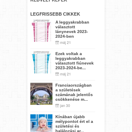
LEGFRISSEBB CIKKEK
A leggyakrabban
választott
lánynevek 2023-
2024-ben
máj 21
Ezek voltak a
leggyakrabban
választott fiúnevek
2023-2024-be...
máj 21
Franciaországban
a születések
számának jelentős
csökkenése m...
jan 30
Kínában újabb
mélypontot ért el a
születési és
halálozási ar...