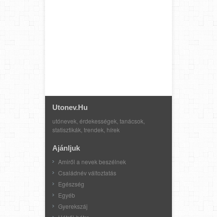
Utonev.hu
utónevek, érdekességek, tanácsok,
statisztikák, trendek, hírek
Ajánljuk
Amiről a nevek beszélnek
Családnév változtatás
Egészség
Egyéb
Gyerekszáj