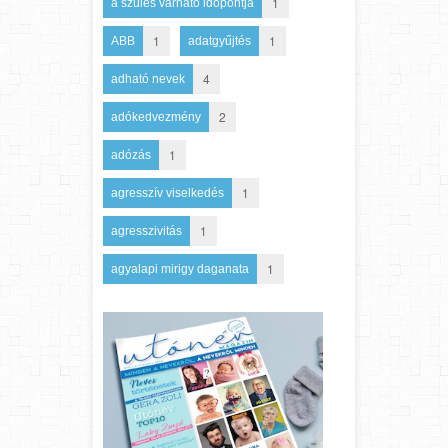
1
a szülés várható időpontja
1
1
ABB
adatgyűjtés
4
adható nevek
2
adókedvezmény
1
adózás
1
agresszív viselkedés
1
agresszivitás
1
agyalapi mirigy daganata