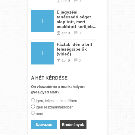
ápr 9
0
Eljegyzési
tanácsadó céget
alapított, mert
csalódott kérőjéb...
ápr 9
0
Fáztak idén a brit
feleségcipelők
(videó)
ápr 9
0
A HÉT KÉRDÉSE
Ön visszatérne a munkahelyére
gyes/gyed alatt?
igen, teljes munkaidőben
igen részmunkaidőben
nem
Eredmények