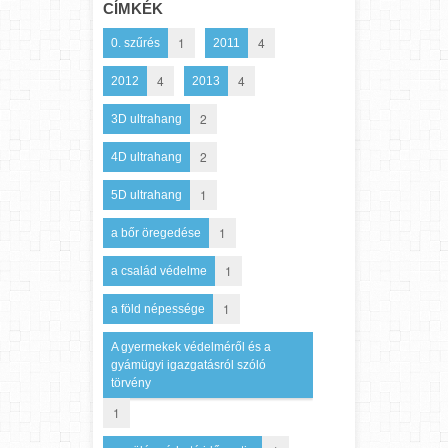
CÍMKÉK
1
4
0. szűrés
2011
4
4
2012
2013
2
3D ultrahang
2
4D ultrahang
1
5D ultrahang
1
a bőr öregedése
1
a család védelme
1
a föld népessége
A gyermekek védelméről és a
gyámügyi igazgatásról szóló
törvény
1