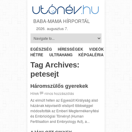
BABA-MAMA HÍRPORTÁL
2026. augusztus 7.
EGÉSZSÉG
HÍRESSÉGEK
VIDEÓK
HÉTRŐL-
HÉTRE
ULTRAHANG
KÉPGALÉRIA
SZÜLÉSZET
Tag Archives:
petesejt
Háromszülős gyerekek
Hírek
nincs hozzászólás
Az elmúlt héten az Egyesült Királyság alsó
házának képviselői elsöprő többséggel
módosították az Emberi Megtermékenyítési
és Embriológiai Törvényt (Human
Fertilisation and Embryology Act), a...