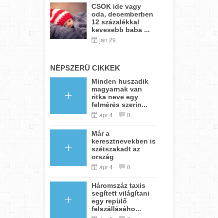
CSOK ide vagy
oda, decemberben
12 százalékkal
kevesebb baba ...
jan 29
NÉPSZERŰ CIKKEK
Minden huszadik
magyarnak van
ritka neve egy
felmérés szerin...
ápr 4
0
Már a
keresztnevekben is
szétszakadt az
ország
ápr 4
0
Háromszáz taxis
segített világítani
egy repülő
felszállásáho...