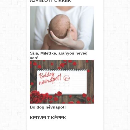
AJÁNLOTT CIKKEK
Szia, Milettke, aranyos neved
van!
Boldog névnapot!
KEDVELT KÉPEK