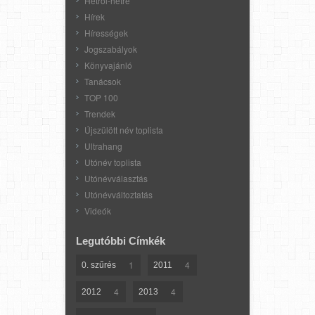
Hétről-hétre
Hírek
Hírességek
Jogszabályok
Könyvajánló
Tanácsok
TOP 100
Trendek
Újszülött név toplista
Ultrahang
Utónév toplista
Utónévválasztás
Utónévváltoztatás
Videók
Legutóbbi Címkék
1
4
0. szűrés
2011
4
4
2012
2013