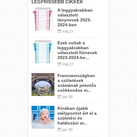
LEGFRISSEBB CIKKEK
A leggyakrabban
választott
lánynevek 2023-
2024-ben
máj 21
Ezek voltak a
leggyakrabban
választott fiúnevek
2023-2024-be...
máj 21
Franciaországban
a születések
számának jelentős
csökkenése m...
jan 30
Kínában újabb
mélypontot ért el a
születési és
halálozási ar...
jan 30